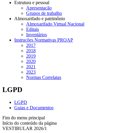
Estrutura e pessoal
Apresentação
Grupos de trabalho
Almoxarifado e patrimônio
Almoxarifado Virtual Nacional
Editais
Inventários
Instruções Normativas PROAP
2017
2018
2019
2020
2021
2023
Normas Correlatas
LGPD
LGPD
Guias e Documentos
Fim do menu principal
Início do conteúdo da página
VESTIBULAR 2026/1