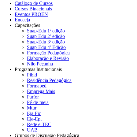
Catálogo de Cursos
Cursos Binacionais
Eventos PROEN
Encceja
Capacitações
Suap-Edu 1ª edição
Suap-Edu 2ª edição
Suap-Edu 3ª edição
Suap-Edu 4ª Edição
Formação Pedagógica
Elaboração e Revisão
Nilo Peçanha
Programas Institucionais
Pibid
Residência Pedagógica
Formaped
Emprega Mais
Parfor
Pé-de-meia
Mtur
Eja-Fic
Eja-Ept
Rede e-TEC
UAB
Grupos de Discussão Pedagógica