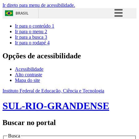
Ir direto para menu de acessibilidade.
BRASIL
Simplifique!
Ir para o conteúdo
1
Ir para o menu
2
Comunica BR
Ir para a busca
3
Ir para o rodapé
4
Participe
Acesso à informação
Opções de acessibilidade
Legislação
Acessibilidade
Canais
Alto contraste
Mapa do site
Instituto Federal de Educação, Ciência e Tecnologia
SUL-RIO-GRANDENSE
Buscar no portal
Busca