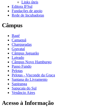
Links úteis
Editora IFSul
Fundações de apoio
Rede de Incubadoras
Câmpus
Bagé
Camaquã
Charqueadas
Gravataí
Câmpus Jaguarão
Lajeado
Câmpus Novo Hamburgo
Passo Fundo
Pelotas
Pelotas - Visconde da Graça
Santana do Livramento
Sapiranga
Sapucaia do Sul
Venâncio Aires
Acesso à Informação