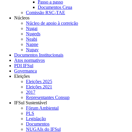
Passo a passo
Documentos Ceua
Comissão RSC-TAE
Núcleos
Núcleo de apoio à correição
Nugai
Nugeds
Neabi
Napne
Nupav
Documentos Institucionais
Atos normativos
PDI IFSul
Governança
Eleições
Eleições 2025
Eleições 2021
2017
Representantes Consup
IFSul Sustentável
Fórum Ambiental
PLS
Legislação
Documentos
NUGAIs do IFSul