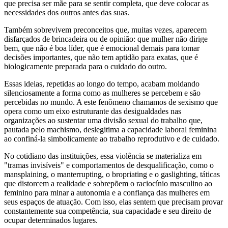
que precisa ser mãe para se sentir completa, que deve colocar as
necessidades dos outros antes das suas.
Também sobrevivem preconceitos que, muitas vezes, aparecem
disfarçados de brincadeira ou de opinião: que mulher não dirige
bem, que não é boa líder, que é emocional demais para tomar
decisões importantes, que não tem aptidão para exatas, que é
biologicamente preparada para o cuidado do outro.
Essas ideias, repetidas ao longo do tempo, acabam moldando
silenciosamente a forma como as mulheres se percebem e são
percebidas no mundo. A este fenômeno chamamos de sexismo que
opera como um eixo estruturante das desigualdades nas
organizações ao sustentar uma divisão sexual do trabalho que,
pautada pelo machismo, deslegitima a capacidade laboral feminina
ao confiná-la simbolicamente ao trabalho reprodutivo e de cuidado.
No cotidiano das instituições, essa violência se materializa em
"tramas invisíveis" e comportamentos de desqualificação, como o
mansplaining, o manterrupting, o bropriating e o gaslighting, táticas
que distorcem a realidade e sobrepõem o raciocínio masculino ao
feminino para minar a autonomia e a confiança das mulheres em
seus espaços de atuação. Com isso, elas sentem que precisam provar
constantemente sua competência, sua capacidade e seu direito de
ocupar determinados lugares.