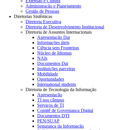
Extensão e Cultura
Administração e Planejamento
Gestão de Pessoas
Diretorias Sistêmicas
Diretoria Executiva
Diretoria de Desenvolvimento Institucional
Diretoria de Assuntos Internacionais
Apresentação Dai
Informações úteis
Ciência sem Fronteiras
Núcleo de Idiomas
NAIs
Documentos Dai
Instituições parceiras
Mobilidade
Oportunidades
International students
Diretoria de Tecnologia da Informação
Apresentação
TI nos câmpus
Serviços de TI
Comitê de Governança Digital
Documentos DTI
PEN/SUAP
Segurança da Informação