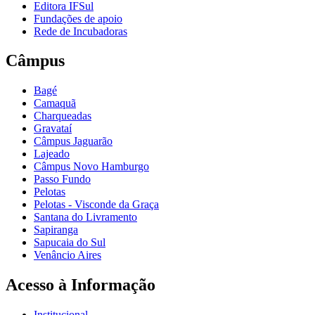
Editora IFSul
Fundações de apoio
Rede de Incubadoras
Câmpus
Bagé
Camaquã
Charqueadas
Gravataí
Câmpus Jaguarão
Lajeado
Câmpus Novo Hamburgo
Passo Fundo
Pelotas
Pelotas - Visconde da Graça
Santana do Livramento
Sapiranga
Sapucaia do Sul
Venâncio Aires
Acesso à Informação
Institucional