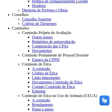
Política de Armazenamento Google
Horários
Diretoria de Projetos e Obras
Conselhos
Conselho Superior
Colégio de Dirigentes
Comissões
Comissão Própria de Avaliação
Quem somos
Relatórios de autoavaliação
Composição das CPAs
Documentos
Comissão Permanente de Pessoal Docente
Espaço da CPPD
Comissão de Ética
A comissão
Código de Ética
Links importantes
Documentos Comissão de Ética
Contato Comissão de Ética
Ementas
Comissão de Ética no Uso de Animais (CEUA)
A comissão
Regulamento
Passo a passo