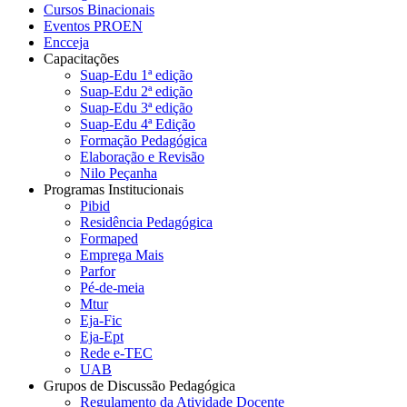
Cursos Binacionais
Eventos PROEN
Encceja
Capacitações
Suap-Edu 1ª edição
Suap-Edu 2ª edição
Suap-Edu 3ª edição
Suap-Edu 4ª Edição
Formação Pedagógica
Elaboração e Revisão
Nilo Peçanha
Programas Institucionais
Pibid
Residência Pedagógica
Formaped
Emprega Mais
Parfor
Pé-de-meia
Mtur
Eja-Fic
Eja-Ept
Rede e-TEC
UAB
Grupos de Discussão Pedagógica
Regulamento da Atividade Docente