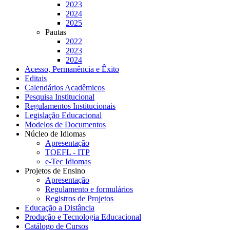
2023
2024
2025
Pautas
2022
2023
2024
Acesso, Permanência e Êxito
Editais
Calendários Acadêmicos
Pesquisa Institucional
Regulamentos Institucionais
Legislação Educacional
Modelos de Documentos
Núcleo de Idiomas
Apresentação
TOEFL - ITP
e-Tec Idiomas
Projetos de Ensino
Apresentação
Regulamento e formulários
Registros de Projetos
Educação a Distância
Produção e Tecnologia Educacional
Catálogo de Cursos