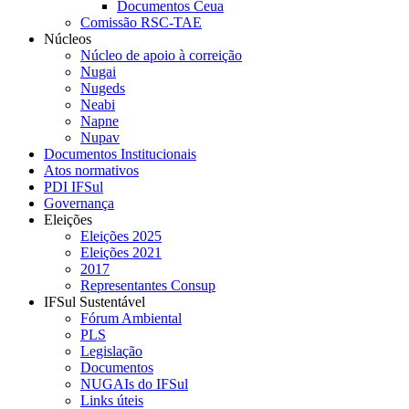
Documentos Ceua
Comissão RSC-TAE
Núcleos
Núcleo de apoio à correição
Nugai
Nugeds
Neabi
Napne
Nupav
Documentos Institucionais
Atos normativos
PDI IFSul
Governança
Eleições
Eleições 2025
Eleições 2021
2017
Representantes Consup
IFSul Sustentável
Fórum Ambiental
PLS
Legislação
Documentos
NUGAIs do IFSul
Links úteis