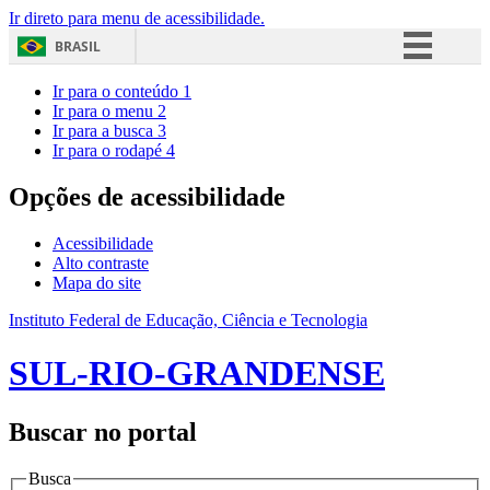
Ir direto para menu de acessibilidade.
BRASIL
Simplifique!
Ir para o conteúdo
1
Ir para o menu
2
Comunica BR
Ir para a busca
3
Ir para o rodapé
4
Participe
Acesso à informação
Opções de acessibilidade
Legislação
Acessibilidade
Canais
Alto contraste
Mapa do site
Instituto Federal de Educação, Ciência e Tecnologia
SUL-RIO-GRANDENSE
Buscar no portal
Busca