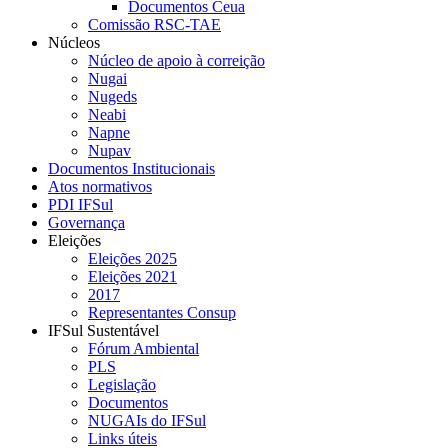
Documentos Ceua
Comissão RSC-TAE
Núcleos
Núcleo de apoio à correição
Nugai
Nugeds
Neabi
Napne
Nupav
Documentos Institucionais
Atos normativos
PDI IFSul
Governança
Eleições
Eleições 2025
Eleições 2021
2017
Representantes Consup
IFSul Sustentável
Fórum Ambiental
PLS
Legislação
Documentos
NUGAIs do IFSul
Links úteis