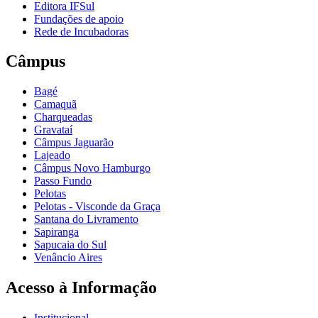
Editora IFSul
Fundações de apoio
Rede de Incubadoras
Câmpus
Bagé
Camaquã
Charqueadas
Gravataí
Câmpus Jaguarão
Lajeado
Câmpus Novo Hamburgo
Passo Fundo
Pelotas
Pelotas - Visconde da Graça
Santana do Livramento
Sapiranga
Sapucaia do Sul
Venâncio Aires
Acesso à Informação
Institucional