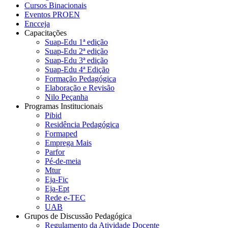
Cursos Binacionais
Eventos PROEN
Encceja
Capacitações
Suap-Edu 1ª edição
Suap-Edu 2ª edição
Suap-Edu 3ª edição
Suap-Edu 4ª Edição
Formação Pedagógica
Elaboração e Revisão
Nilo Peçanha
Programas Institucionais
Pibid
Residência Pedagógica
Formaped
Emprega Mais
Parfor
Pé-de-meia
Mtur
Eja-Fic
Eja-Ept
Rede e-TEC
UAB
Grupos de Discussão Pedagógica
Regulamento da Atividade Docente