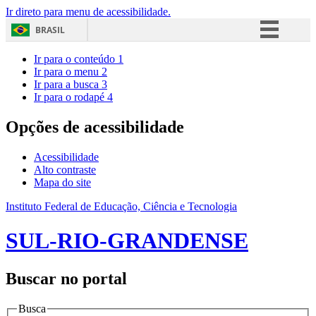
Ir direto para menu de acessibilidade.
BRASIL
Simplifique!
Ir para o conteúdo
1
Ir para o menu
2
Comunica BR
Ir para a busca
3
Ir para o rodapé
4
Participe
Acesso à informação
Opções de acessibilidade
Legislação
Acessibilidade
Canais
Alto contraste
Mapa do site
Instituto Federal de Educação, Ciência e Tecnologia
SUL-RIO-GRANDENSE
Buscar no portal
Busca