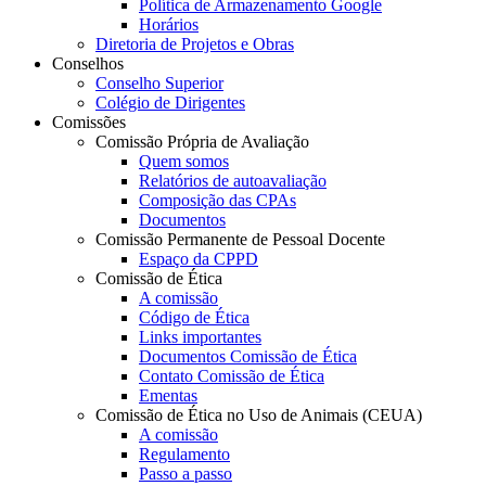
Política de Armazenamento Google
Horários
Diretoria de Projetos e Obras
Conselhos
Conselho Superior
Colégio de Dirigentes
Comissões
Comissão Própria de Avaliação
Quem somos
Relatórios de autoavaliação
Composição das CPAs
Documentos
Comissão Permanente de Pessoal Docente
Espaço da CPPD
Comissão de Ética
A comissão
Código de Ética
Links importantes
Documentos Comissão de Ética
Contato Comissão de Ética
Ementas
Comissão de Ética no Uso de Animais (CEUA)
A comissão
Regulamento
Passo a passo