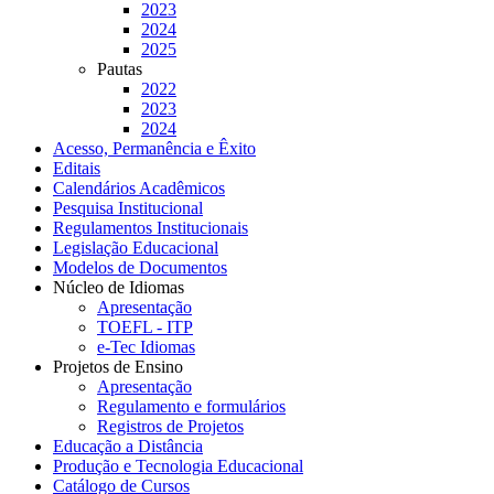
2023
2024
2025
Pautas
2022
2023
2024
Acesso, Permanência e Êxito
Editais
Calendários Acadêmicos
Pesquisa Institucional
Regulamentos Institucionais
Legislação Educacional
Modelos de Documentos
Núcleo de Idiomas
Apresentação
TOEFL - ITP
e-Tec Idiomas
Projetos de Ensino
Apresentação
Regulamento e formulários
Registros de Projetos
Educação a Distância
Produção e Tecnologia Educacional
Catálogo de Cursos