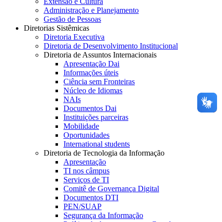
Extensão e Cultura
Administração e Planejamento
Gestão de Pessoas
Diretorias Sistêmicas
Diretoria Executiva
Diretoria de Desenvolvimento Institucional
Diretoria de Assuntos Internacionais
Apresentação Dai
Informações úteis
Ciência sem Fronteiras
Núcleo de Idiomas
NAIs
Documentos Dai
Instituições parceiras
Mobilidade
Oportunidades
International students
Diretoria de Tecnologia da Informação
Apresentação
TI nos câmpus
Serviços de TI
Comitê de Governança Digital
Documentos DTI
PEN/SUAP
Segurança da Informação