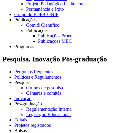
Projeto Pedagógico Institucional
Permanência e êxito
Grupo do FDE/CONIF
Publicações
Comitê Científico
Publicações
Publicações Proen
Publicações MEC
Programas
Pesquisa, Inovação Pós-graduação
Perguntas frequentes
Políticas e Regulamentos
Pesquisa
Grupos de pesquisa
Câmaras e comitês
Inovação
Pós-graduação
Regulamentação Interna
Legislação Educacional
Editais
Projetos registrados
Bolsas