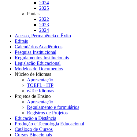
2024
2025
Pautas
2022
2023
2024
Acesso, Permanência e Êxito
Editais
Calendários Acadêmicos
Pesquisa Institucional
Regulamentos Institucionais
Legislação Educacional
Modelos de Documentos
Núcleo de Idiomas
Apresentação
TOEFL - ITP
e-Tec Idiomas
Projetos de Ensino
Apresentação
Regulamento e formulários
Registros de Projetos
Educação a Distância
Produção e Tecnologia Educacional
Catálogo de Cursos
Cursos Binacionais