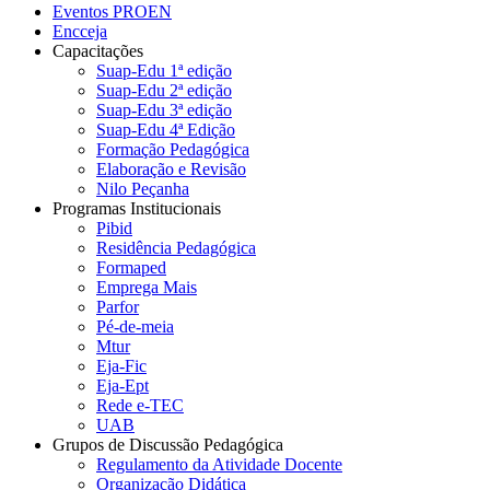
Eventos PROEN
Encceja
Capacitações
Suap-Edu 1ª edição
Suap-Edu 2ª edição
Suap-Edu 3ª edição
Suap-Edu 4ª Edição
Formação Pedagógica
Elaboração e Revisão
Nilo Peçanha
Programas Institucionais
Pibid
Residência Pedagógica
Formaped
Emprega Mais
Parfor
Pé-de-meia
Mtur
Eja-Fic
Eja-Ept
Rede e-TEC
UAB
Grupos de Discussão Pedagógica
Regulamento da Atividade Docente
Organização Didática