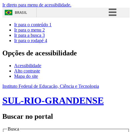
Ir direto para menu de acessibilidade.
BRASIL
Simplifique!
Ir para o conteúdo
1
Ir para o menu
2
Comunica BR
Ir para a busca
3
Ir para o rodapé
4
Participe
Acesso à informação
Opções de acessibilidade
Legislação
Acessibilidade
Canais
Alto contraste
Mapa do site
Instituto Federal de Educação, Ciência e Tecnologia
SUL-RIO-GRANDENSE
Buscar no portal
Busca