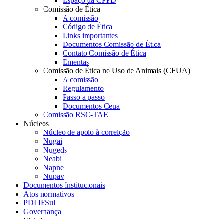
Espaço da CPPD
Comissão de Ética
A comissão
Código de Ética
Links importantes
Documentos Comissão de Ética
Contato Comissão de Ética
Ementas
Comissão de Ética no Uso de Animais (CEUA)
A comissão
Regulamento
Passo a passo
Documentos Ceua
Comissão RSC-TAE
Núcleos
Núcleo de apoio à correição
Nugai
Nugeds
Neabi
Napne
Nupav
Documentos Institucionais
Atos normativos
PDI IFSul
Governança