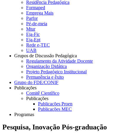
Residência Pedagógica
Formaped
Emprega Mais
Parfor
Pé-de-meia
Mtur
Eja-Fic
Eja-Ept
Rede e-TEC
UAB
Grupos de Discussão Pedagógica
Regulamento da Atividade Docente
Organização Didática
Projeto Pedagógico Institucional
Permanência e êxito
Grupo do FDE/CONIF
Publicações
Comitê Científico
Publicações
Publicações Proen
Publicações MEC
Programas
Pesquisa, Inovação Pós-graduação