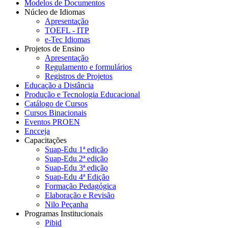
Modelos de Documentos
Núcleo de Idiomas
Apresentação
TOEFL - ITP
e-Tec Idiomas
Projetos de Ensino
Apresentação
Regulamento e formulários
Registros de Projetos
Educação a Distância
Produção e Tecnologia Educacional
Catálogo de Cursos
Cursos Binacionais
Eventos PROEN
Encceja
Capacitações
Suap-Edu 1ª edição
Suap-Edu 2ª edição
Suap-Edu 3ª edição
Suap-Edu 4ª Edição
Formação Pedagógica
Elaboração e Revisão
Nilo Peçanha
Programas Institucionais
Pibid