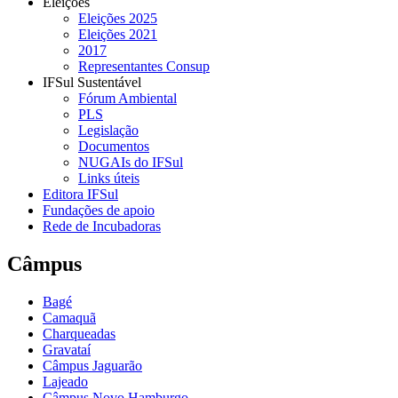
Eleições
Eleições 2025
Eleições 2021
2017
Representantes Consup
IFSul Sustentável
Fórum Ambiental
PLS
Legislação
Documentos
NUGAIs do IFSul
Links úteis
Editora IFSul
Fundações de apoio
Rede de Incubadoras
Câmpus
Bagé
Camaquã
Charqueadas
Gravataí
Câmpus Jaguarão
Lajeado
Câmpus Novo Hamburgo