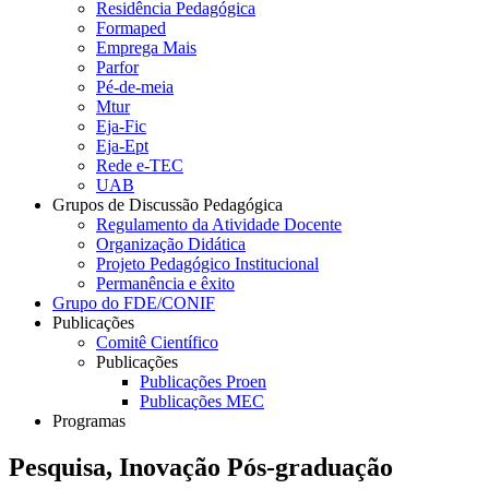
Residência Pedagógica
Formaped
Emprega Mais
Parfor
Pé-de-meia
Mtur
Eja-Fic
Eja-Ept
Rede e-TEC
UAB
Grupos de Discussão Pedagógica
Regulamento da Atividade Docente
Organização Didática
Projeto Pedagógico Institucional
Permanência e êxito
Grupo do FDE/CONIF
Publicações
Comitê Científico
Publicações
Publicações Proen
Publicações MEC
Programas
Pesquisa, Inovação Pós-graduação