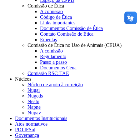
Espaço da CPPD
Comissão de Ética
A comissão
Código de Ética
Links importantes
Documentos Comissão de Ética
Contato Comissão de Ética
Ementas
Comissão de Ética no Uso de Animais (CEUA)
A comissão
Regulamento
Passo a passo
Documentos Ceua
Comissão RSC-TAE
Núcleos
Núcleo de apoio à correição
Nugai
Nugeds
Neabi
Napne
Nupav
Documentos Institucionais
Atos normativos
PDI IFSul
Governança