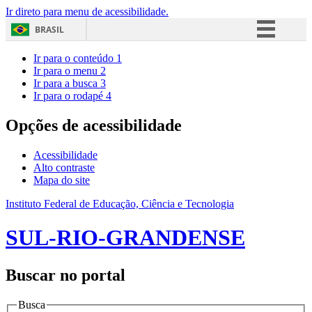
Ir direto para menu de acessibilidade.
BRASIL
Simplifique!
Ir para o conteúdo
1
Ir para o menu
2
Comunica BR
Ir para a busca
3
Ir para o rodapé
4
Participe
Acesso à informação
Opções de acessibilidade
Legislação
Acessibilidade
Canais
Alto contraste
Mapa do site
Instituto Federal de Educação, Ciência e Tecnologia
SUL-RIO-GRANDENSE
Buscar no portal
Busca