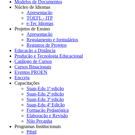
Modelos de Documentos
Núcleo de Idiomas
Apresentação
TOEFL - ITP
e-Tec Idiomas
Projetos de Ensino
Apresentação
Regulamento e formulários
Registros de Projetos
Educação a Distância
Produção e Tecnologia Educacional
Catálogo de Cursos
Cursos Binacionais
Eventos PROEN
Encceja
Capacitações
Suap-Edu 1ª edição
Suap-Edu 2ª edição
Suap-Edu 3ª edição
Suap-Edu 4ª Edição
Formação Pedagógica
Elaboração e Revisão
Nilo Peçanha
Programas Institucionais
Pibid