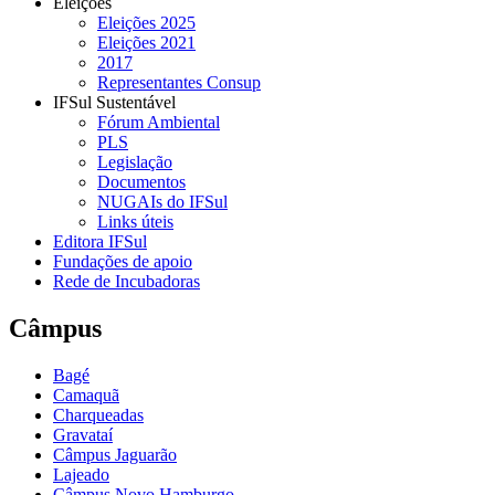
Eleições
Eleições 2025
Eleições 2021
2017
Representantes Consup
IFSul Sustentável
Fórum Ambiental
PLS
Legislação
Documentos
NUGAIs do IFSul
Links úteis
Editora IFSul
Fundações de apoio
Rede de Incubadoras
Câmpus
Bagé
Camaquã
Charqueadas
Gravataí
Câmpus Jaguarão
Lajeado
Câmpus Novo Hamburgo