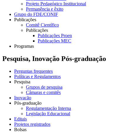
Projeto Pedagógico Institucional
Permanência e êxito
Grupo do FDE/CONIF
Publicações
Comitê Científico
Publicações
Publicações Proen
Publicações MEC
Programas
Pesquisa, Inovação Pós-graduação
Perguntas frequentes
Políticas e Regulamentos
Pesquisa
Grupos de pesquisa
Câmaras e comitês
Inovação
Pós-graduação
Regulamentação Interna
Legislação Educacional
Editais
Projetos registrados
Bolsas