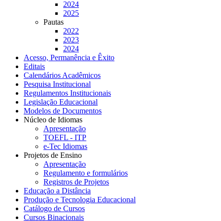
2024
2025
Pautas
2022
2023
2024
Acesso, Permanência e Êxito
Editais
Calendários Acadêmicos
Pesquisa Institucional
Regulamentos Institucionais
Legislação Educacional
Modelos de Documentos
Núcleo de Idiomas
Apresentação
TOEFL - ITP
e-Tec Idiomas
Projetos de Ensino
Apresentação
Regulamento e formulários
Registros de Projetos
Educação a Distância
Produção e Tecnologia Educacional
Catálogo de Cursos
Cursos Binacionais