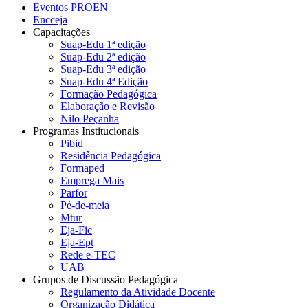
Eventos PROEN
Encceja
Capacitações
Suap-Edu 1ª edição
Suap-Edu 2ª edição
Suap-Edu 3ª edição
Suap-Edu 4ª Edição
Formação Pedagógica
Elaboração e Revisão
Nilo Peçanha
Programas Institucionais
Pibid
Residência Pedagógica
Formaped
Emprega Mais
Parfor
Pé-de-meia
Mtur
Eja-Fic
Eja-Ept
Rede e-TEC
UAB
Grupos de Discussão Pedagógica
Regulamento da Atividade Docente
Organização Didática