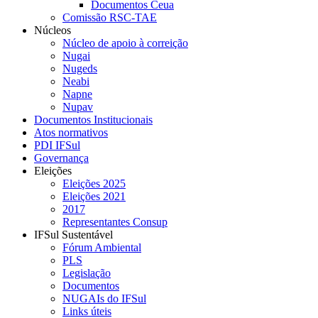
Documentos Ceua
Comissão RSC-TAE
Núcleos
Núcleo de apoio à correição
Nugai
Nugeds
Neabi
Napne
Nupav
Documentos Institucionais
Atos normativos
PDI IFSul
Governança
Eleições
Eleições 2025
Eleições 2021
2017
Representantes Consup
IFSul Sustentável
Fórum Ambiental
PLS
Legislação
Documentos
NUGAIs do IFSul
Links úteis