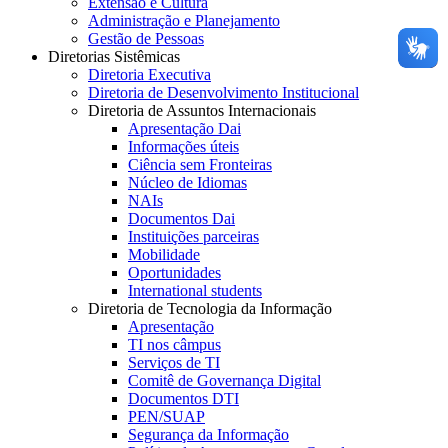
Extensão e Cultura
Administração e Planejamento
Gestão de Pessoas
Diretorias Sistêmicas
Diretoria Executiva
Diretoria de Desenvolvimento Institucional
Diretoria de Assuntos Internacionais
Apresentação Dai
Informações úteis
Ciência sem Fronteiras
Núcleo de Idiomas
NAIs
Documentos Dai
Instituições parceiras
Mobilidade
Oportunidades
International students
Diretoria de Tecnologia da Informação
Apresentação
TI nos câmpus
Serviços de TI
Comitê de Governança Digital
Documentos DTI
PEN/SUAP
Segurança da Informação