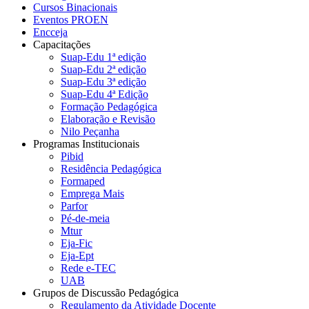
Cursos Binacionais
Eventos PROEN
Encceja
Capacitações
Suap-Edu 1ª edição
Suap-Edu 2ª edição
Suap-Edu 3ª edição
Suap-Edu 4ª Edição
Formação Pedagógica
Elaboração e Revisão
Nilo Peçanha
Programas Institucionais
Pibid
Residência Pedagógica
Formaped
Emprega Mais
Parfor
Pé-de-meia
Mtur
Eja-Fic
Eja-Ept
Rede e-TEC
UAB
Grupos de Discussão Pedagógica
Regulamento da Atividade Docente