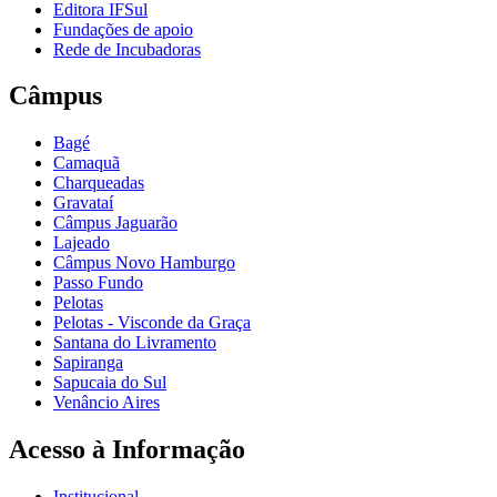
Editora IFSul
Fundações de apoio
Rede de Incubadoras
Câmpus
Bagé
Camaquã
Charqueadas
Gravataí
Câmpus Jaguarão
Lajeado
Câmpus Novo Hamburgo
Passo Fundo
Pelotas
Pelotas - Visconde da Graça
Santana do Livramento
Sapiranga
Sapucaia do Sul
Venâncio Aires
Acesso à Informação
Institucional