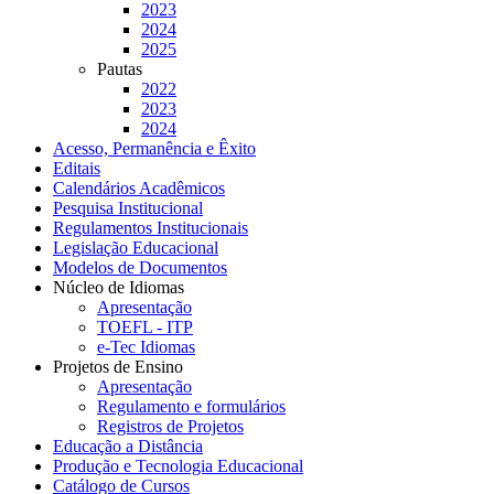
2023
2024
2025
Pautas
2022
2023
2024
Acesso, Permanência e Êxito
Editais
Calendários Acadêmicos
Pesquisa Institucional
Regulamentos Institucionais
Legislação Educacional
Modelos de Documentos
Núcleo de Idiomas
Apresentação
TOEFL - ITP
e-Tec Idiomas
Projetos de Ensino
Apresentação
Regulamento e formulários
Registros de Projetos
Educação a Distância
Produção e Tecnologia Educacional
Catálogo de Cursos