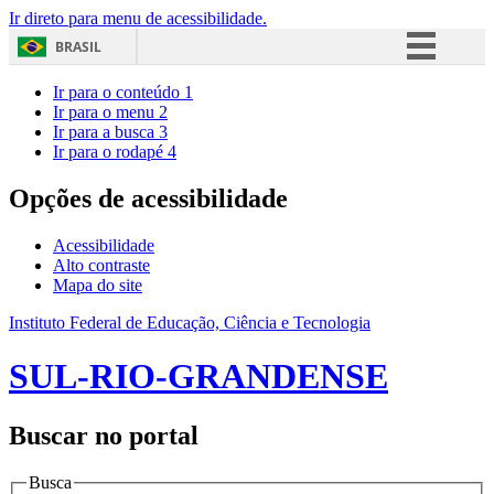
Ir direto para menu de acessibilidade.
BRASIL
Simplifique!
Ir para o conteúdo
1
Ir para o menu
2
Comunica BR
Ir para a busca
3
Ir para o rodapé
4
Participe
Acesso à informação
Opções de acessibilidade
Legislação
Acessibilidade
Canais
Alto contraste
Mapa do site
Instituto Federal de Educação, Ciência e Tecnologia
SUL-RIO-GRANDENSE
Buscar no portal
Busca