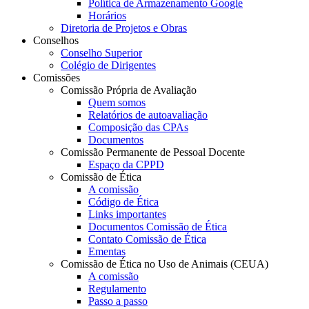
Política de Armazenamento Google
Horários
Diretoria de Projetos e Obras
Conselhos
Conselho Superior
Colégio de Dirigentes
Comissões
Comissão Própria de Avaliação
Quem somos
Relatórios de autoavaliação
Composição das CPAs
Documentos
Comissão Permanente de Pessoal Docente
Espaço da CPPD
Comissão de Ética
A comissão
Código de Ética
Links importantes
Documentos Comissão de Ética
Contato Comissão de Ética
Ementas
Comissão de Ética no Uso de Animais (CEUA)
A comissão
Regulamento
Passo a passo