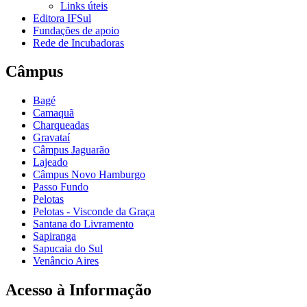
Links úteis
Editora IFSul
Fundações de apoio
Rede de Incubadoras
Câmpus
Bagé
Camaquã
Charqueadas
Gravataí
Câmpus Jaguarão
Lajeado
Câmpus Novo Hamburgo
Passo Fundo
Pelotas
Pelotas - Visconde da Graça
Santana do Livramento
Sapiranga
Sapucaia do Sul
Venâncio Aires
Acesso à Informação