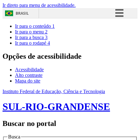
Ir direto para menu de acessibilidade.
BRASIL
Simplifique!
Ir para o conteúdo
1
Ir para o menu
2
Comunica BR
Ir para a busca
3
Ir para o rodapé
4
Participe
Acesso à informação
Opções de acessibilidade
Legislação
Acessibilidade
Canais
Alto contraste
Mapa do site
Instituto Federal de Educação, Ciência e Tecnologia
SUL-RIO-GRANDENSE
Buscar no portal
Busca