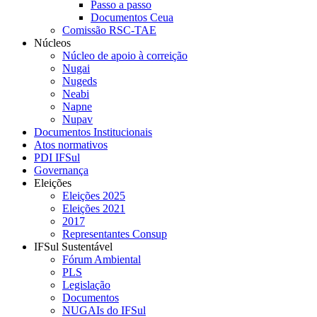
Passo a passo
Documentos Ceua
Comissão RSC-TAE
Núcleos
Núcleo de apoio à correição
Nugai
Nugeds
Neabi
Napne
Nupav
Documentos Institucionais
Atos normativos
PDI IFSul
Governança
Eleições
Eleições 2025
Eleições 2021
2017
Representantes Consup
IFSul Sustentável
Fórum Ambiental
PLS
Legislação
Documentos
NUGAIs do IFSul