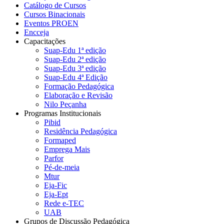
Catálogo de Cursos
Cursos Binacionais
Eventos PROEN
Encceja
Capacitações
Suap-Edu 1ª edição
Suap-Edu 2ª edição
Suap-Edu 3ª edição
Suap-Edu 4ª Edição
Formação Pedagógica
Elaboração e Revisão
Nilo Peçanha
Programas Institucionais
Pibid
Residência Pedagógica
Formaped
Emprega Mais
Parfor
Pé-de-meia
Mtur
Eja-Fic
Eja-Ept
Rede e-TEC
UAB
Grupos de Discussão Pedagógica