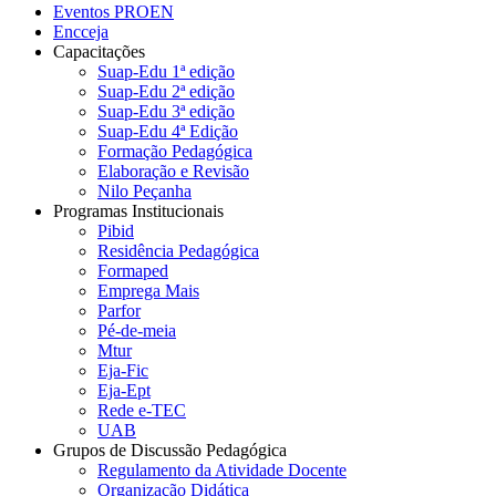
Eventos PROEN
Encceja
Capacitações
Suap-Edu 1ª edição
Suap-Edu 2ª edição
Suap-Edu 3ª edição
Suap-Edu 4ª Edição
Formação Pedagógica
Elaboração e Revisão
Nilo Peçanha
Programas Institucionais
Pibid
Residência Pedagógica
Formaped
Emprega Mais
Parfor
Pé-de-meia
Mtur
Eja-Fic
Eja-Ept
Rede e-TEC
UAB
Grupos de Discussão Pedagógica
Regulamento da Atividade Docente
Organização Didática