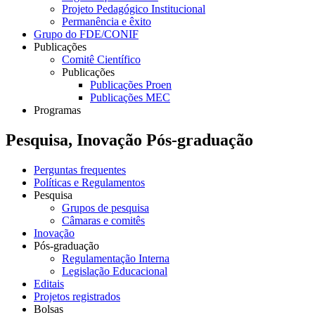
Projeto Pedagógico Institucional
Permanência e êxito
Grupo do FDE/CONIF
Publicações
Comitê Científico
Publicações
Publicações Proen
Publicações MEC
Programas
Pesquisa, Inovação Pós-graduação
Perguntas frequentes
Políticas e Regulamentos
Pesquisa
Grupos de pesquisa
Câmaras e comitês
Inovação
Pós-graduação
Regulamentação Interna
Legislação Educacional
Editais
Projetos registrados
Bolsas