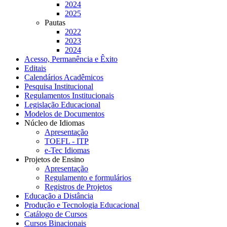
2024
2025
Pautas
2022
2023
2024
Acesso, Permanência e Êxito
Editais
Calendários Acadêmicos
Pesquisa Institucional
Regulamentos Institucionais
Legislação Educacional
Modelos de Documentos
Núcleo de Idiomas
Apresentação
TOEFL - ITP
e-Tec Idiomas
Projetos de Ensino
Apresentação
Regulamento e formulários
Registros de Projetos
Educação a Distância
Produção e Tecnologia Educacional
Catálogo de Cursos
Cursos Binacionais