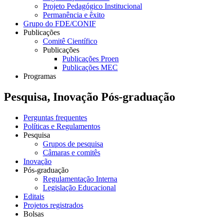
Projeto Pedagógico Institucional
Permanência e êxito
Grupo do FDE/CONIF
Publicações
Comitê Científico
Publicações
Publicações Proen
Publicações MEC
Programas
Pesquisa, Inovação Pós-graduação
Perguntas frequentes
Políticas e Regulamentos
Pesquisa
Grupos de pesquisa
Câmaras e comitês
Inovação
Pós-graduação
Regulamentação Interna
Legislação Educacional
Editais
Projetos registrados
Bolsas