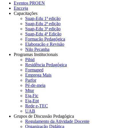
Eventos PROEN
Encceja
Capacitações
Suap-Edu 1ª edição
Suap-Edu 2ª edição
Suap-Edu 3ª edição
Suap-Edu 4ª Edição
Formação Pedagógica
Elaboração e Revisão
Nilo Peçanha
Programas Institucionais
Pibid
Residência Pedagógica
Formaped
Emprega Mais
Parfor
Pé-de-meia
Mtur
Eja-Fic
Eja-Ept
Rede e-TEC
UAB
Grupos de Discussão Pedagógica
Regulamento da Atividade Docente
Organização Didática