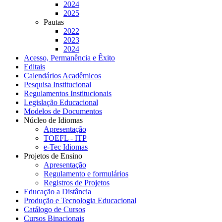
2024
2025
Pautas
2022
2023
2024
Acesso, Permanência e Êxito
Editais
Calendários Acadêmicos
Pesquisa Institucional
Regulamentos Institucionais
Legislação Educacional
Modelos de Documentos
Núcleo de Idiomas
Apresentação
TOEFL - ITP
e-Tec Idiomas
Projetos de Ensino
Apresentação
Regulamento e formulários
Registros de Projetos
Educação a Distância
Produção e Tecnologia Educacional
Catálogo de Cursos
Cursos Binacionais