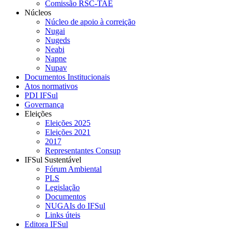
Comissão RSC-TAE
Núcleos
Núcleo de apoio à correição
Nugai
Nugeds
Neabi
Napne
Nupav
Documentos Institucionais
Atos normativos
PDI IFSul
Governança
Eleições
Eleições 2025
Eleições 2021
2017
Representantes Consup
IFSul Sustentável
Fórum Ambiental
PLS
Legislação
Documentos
NUGAIs do IFSul
Links úteis
Editora IFSul