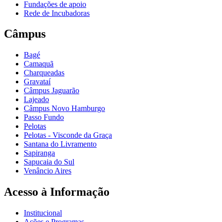
Fundações de apoio
Rede de Incubadoras
Câmpus
Bagé
Camaquã
Charqueadas
Gravataí
Câmpus Jaguarão
Lajeado
Câmpus Novo Hamburgo
Passo Fundo
Pelotas
Pelotas - Visconde da Graça
Santana do Livramento
Sapiranga
Sapucaia do Sul
Venâncio Aires
Acesso à Informação
Institucional
Ações e Programas