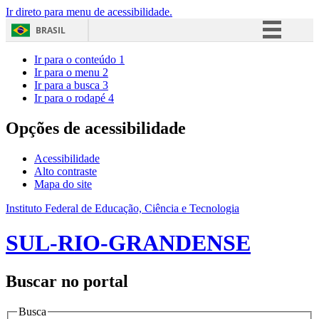
Ir direto para menu de acessibilidade.
BRASIL
Simplifique!
Ir para o conteúdo
1
Ir para o menu
2
Comunica BR
Ir para a busca
3
Ir para o rodapé
4
Participe
Acesso à informação
Opções de acessibilidade
Legislação
Acessibilidade
Canais
Alto contraste
Mapa do site
Instituto Federal de Educação, Ciência e Tecnologia
SUL-RIO-GRANDENSE
Buscar no portal
Busca