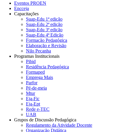
Eventos PROEN
Encceja
Capacitações
Suap-Edu 1ª edição
Suap-Edu 2ª edição
Suap-Edu 3ª edição
Suap-Edu 4ª Edição
Formação Pedagógica
Elaboração e Revisão
Nilo Peçanha
Programas Institucionais
Pibid
Residência Pedagógica
Formaped
Emprega Mais
Parfor
Pé-de-meia
Mtur
Eja-Fic
Eja-Ept
Rede e-TEC
UAB
Grupos de Discussão Pedagógica
Regulamento da Atividade Docente
Organização Didática