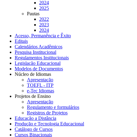
2024
2025
Pautas
2022
2023
2024
Acesso, Permanência e Êxito
Editais
Calendários Acadêmicos
Pesquisa Institucional
Regulamentos Institucionais
Legislação Educacional
Modelos de Documentos
Núcleo de Idiomas
Apresentação
TOEFL - ITP
e-Tec Idiomas
Projetos de Ensino
Apresentação
Regulamento e formulários
Registros de Projetos
Educação a Distância
Produção e Tecnologia Educacional
Catálogo de Cursos
Cursos Binacionais