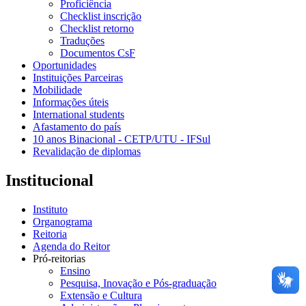
Proficiência
Checklist inscrição
Checklist retorno
Traduções
Documentos CsF
Oportunidades
Instituições Parceiras
Mobilidade
Informações úteis
International students
Afastamento do país
10 anos Binacional - CETP/UTU - IFSul
Revalidação de diplomas
Institucional
Instituto
Organograma
Reitoria
Agenda do Reitor
Pró-reitorias
Ensino
Pesquisa, Inovação e Pós-graduação
Extensão e Cultura