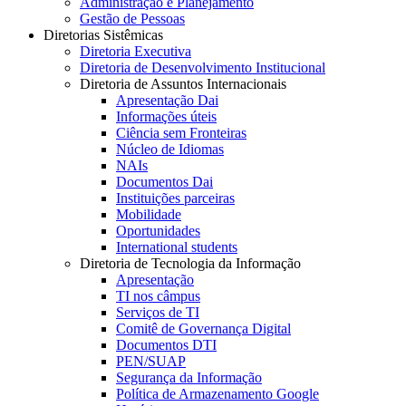
Administração e Planejamento
Gestão de Pessoas
Diretorias Sistêmicas
Diretoria Executiva
Diretoria de Desenvolvimento Institucional
Diretoria de Assuntos Internacionais
Apresentação Dai
Informações úteis
Ciência sem Fronteiras
Núcleo de Idiomas
NAIs
Documentos Dai
Instituições parceiras
Mobilidade
Oportunidades
International students
Diretoria de Tecnologia da Informação
Apresentação
TI nos câmpus
Serviços de TI
Comitê de Governança Digital
Documentos DTI
PEN/SUAP
Segurança da Informação
Política de Armazenamento Google