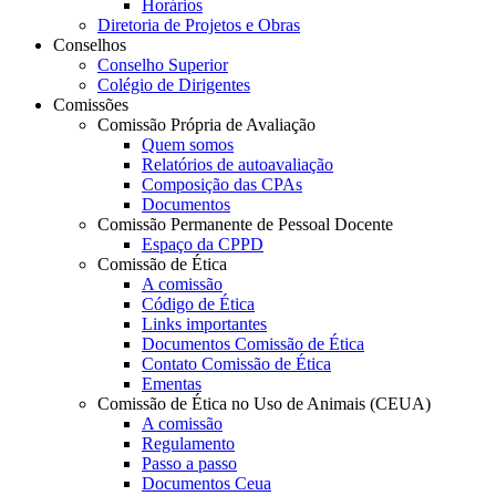
Horários
Diretoria de Projetos e Obras
Conselhos
Conselho Superior
Colégio de Dirigentes
Comissões
Comissão Própria de Avaliação
Quem somos
Relatórios de autoavaliação
Composição das CPAs
Documentos
Comissão Permanente de Pessoal Docente
Espaço da CPPD
Comissão de Ética
A comissão
Código de Ética
Links importantes
Documentos Comissão de Ética
Contato Comissão de Ética
Ementas
Comissão de Ética no Uso de Animais (CEUA)
A comissão
Regulamento
Passo a passo
Documentos Ceua