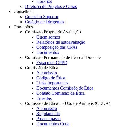
Horários
Diretoria de Projetos e Obras
Conselhos
Conselho Superior
Colégio de Dirigentes
Comissões
Comissão Própria de Avaliação
Quem somos
Relatórios de autoavaliação
Composição das CPAs
Documentos
Comissão Permanente de Pessoal Docente
Espaço da CPPD
Comissão de Ética
A comissão
Código de Ética
Links importantes
Documentos Comissão de Ética
Contato Comissão de Ética
Ementas
Comissão de Ética no Uso de Animais (CEUA)
A comissão
Regulamento
Passo a passo
Documentos Ceua