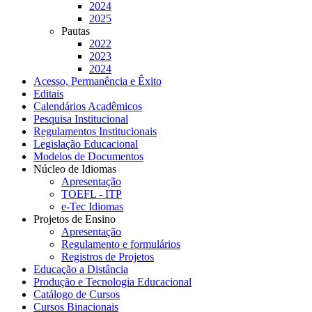
2024
2025
Pautas
2022
2023
2024
Acesso, Permanência e Êxito
Editais
Calendários Acadêmicos
Pesquisa Institucional
Regulamentos Institucionais
Legislação Educacional
Modelos de Documentos
Núcleo de Idiomas
Apresentação
TOEFL - ITP
e-Tec Idiomas
Projetos de Ensino
Apresentação
Regulamento e formulários
Registros de Projetos
Educação a Distância
Produção e Tecnologia Educacional
Catálogo de Cursos
Cursos Binacionais