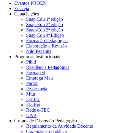
Eventos PROEN
Encceja
Capacitações
Suap-Edu 1ª edição
Suap-Edu 2ª edição
Suap-Edu 3ª edição
Suap-Edu 4ª Edição
Formação Pedagógica
Elaboração e Revisão
Nilo Peçanha
Programas Institucionais
Pibid
Residência Pedagógica
Formaped
Emprega Mais
Parfor
Pé-de-meia
Mtur
Eja-Fic
Eja-Ept
Rede e-TEC
UAB
Grupos de Discussão Pedagógica
Regulamento da Atividade Docente
Organização Didática