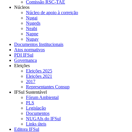
Comissão RSC-TAE
Núcleos
Núcleo de apoio à correição
Nugai
Nugeds
Neabi
Napne
Nupav
Documentos Institucionais
Atos normativos
PDI IFSul
Governança
Eleições
Eleições 2025
Eleições 2021
2017
Representantes Consup
IFSul Sustentável
Fórum Ambiental
PLS
Legislação
Documentos
NUGAIs do IFSul
Links úteis
Editora IFSul