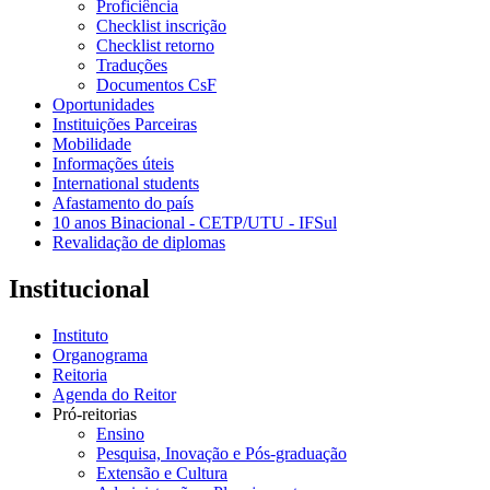
Proficiência
Checklist inscrição
Checklist retorno
Traduções
Documentos CsF
Oportunidades
Instituições Parceiras
Mobilidade
Informações úteis
International students
Afastamento do país
10 anos Binacional - CETP/UTU - IFSul
Revalidação de diplomas
Institucional
Instituto
Organograma
Reitoria
Agenda do Reitor
Pró-reitorias
Ensino
Pesquisa, Inovação e Pós-graduação
Extensão e Cultura