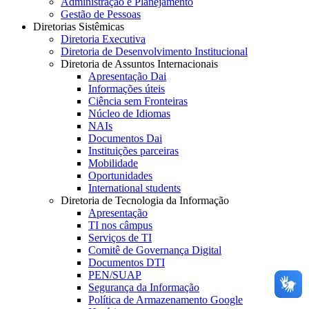
Administração e Planejamento
Gestão de Pessoas
Diretorias Sistêmicas
Diretoria Executiva
Diretoria de Desenvolvimento Institucional
Diretoria de Assuntos Internacionais
Apresentação Dai
Informações úteis
Ciência sem Fronteiras
Núcleo de Idiomas
NAIs
Documentos Dai
Instituições parceiras
Mobilidade
Oportunidades
International students
Diretoria de Tecnologia da Informação
Apresentação
TI nos câmpus
Serviços de TI
Comitê de Governança Digital
Documentos DTI
PEN/SUAP
Segurança da Informação
Política de Armazenamento Google