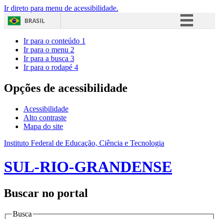
Ir direto para menu de acessibilidade.
BRASIL
Simplifique!
Ir para o conteúdo
1
Ir para o menu
2
Comunica BR
Ir para a busca
3
Ir para o rodapé
4
Participe
Acesso à informação
Opções de acessibilidade
Legislação
Acessibilidade
Canais
Alto contraste
Mapa do site
Instituto Federal de Educação, Ciência e Tecnologia
SUL-RIO-GRANDENSE
Buscar no portal
Busca