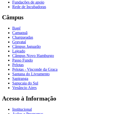
Fundações de apoio
Rede de Incubadoras
Câmpus
Bagé
Camaquã
Charqueadas
Gravataí
Câmpus Jaguarão
Lajeado
Câmpus Novo Hamburgo
Passo Fundo
Pelotas
Pelotas - Visconde da Graça
Santana do Livramento
Sapiranga
Sapucaia do Sul
Venâncio Aires
Acesso à Informação
Institucional
Ações e Programas