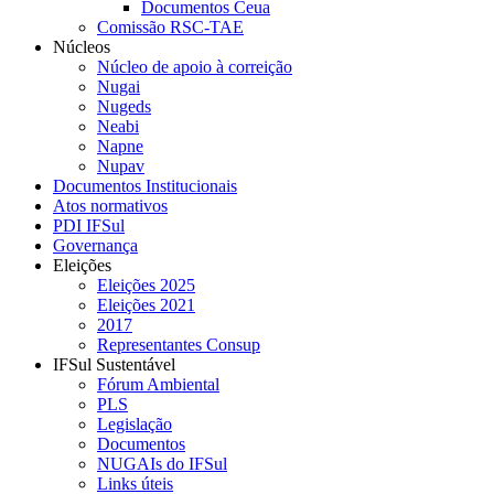
Documentos Ceua
Comissão RSC-TAE
Núcleos
Núcleo de apoio à correição
Nugai
Nugeds
Neabi
Napne
Nupav
Documentos Institucionais
Atos normativos
PDI IFSul
Governança
Eleições
Eleições 2025
Eleições 2021
2017
Representantes Consup
IFSul Sustentável
Fórum Ambiental
PLS
Legislação
Documentos
NUGAIs do IFSul
Links úteis