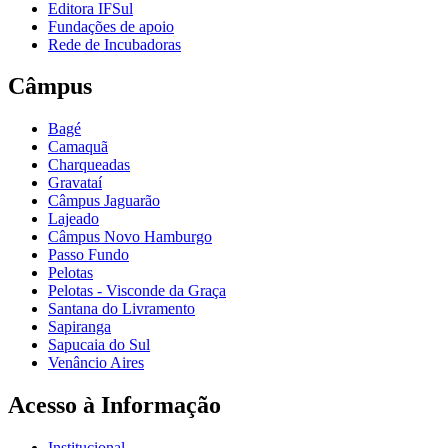
Editora IFSul
Fundações de apoio
Rede de Incubadoras
Câmpus
Bagé
Camaquã
Charqueadas
Gravataí
Câmpus Jaguarão
Lajeado
Câmpus Novo Hamburgo
Passo Fundo
Pelotas
Pelotas - Visconde da Graça
Santana do Livramento
Sapiranga
Sapucaia do Sul
Venâncio Aires
Acesso à Informação
Institucional