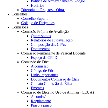
Política de Armazenamento Google
Horários
Diretoria de Projetos e Obras
Conselhos
Conselho Superior
Colégio de Dirigentes
Comissões
Comissão Própria de Avaliação
Quem somos
Relatórios de autoavaliação
Composição das CPAs
Documentos
Comissão Permanente de Pessoal Docente
Espaço da CPPD
Comissão de Ética
A comissão
Código de Ética
Links importantes
Documentos Comissão de Ética
Contato Comissão de Ética
Ementas
Comissão de Ética no Uso de Animais (CEUA)
A comissão
Regulamento
Passo a passo