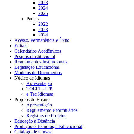
2023
2024
2025
Pautas
2022
2023
2024
Acesso, Permanência e Êxito
Editais
Calendários Acadêmicos
Pesquisa Institucional
Regulamentos Institucionais
Legislação Educacional
Modelos de Documentos
Núcleo de Idiomas
Apresentação
TOEFL - ITP
e-Tec Idiomas
Projetos de Ensino
Apresentação
Regulamento e formulários
Registros de Projetos
Educação a Distância
Produção e Tecnologia Educacional
Catálogo de Cursos