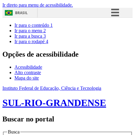
Ir direto para menu de acessibilidade.
BRASIL
Simplifique!
Ir para o conteúdo
1
Ir para o menu
2
Comunica BR
Ir para a busca
3
Ir para o rodapé
4
Participe
Acesso à informação
Opções de acessibilidade
Legislação
Acessibilidade
Canais
Alto contraste
Mapa do site
Instituto Federal de Educação, Ciência e Tecnologia
SUL-RIO-GRANDENSE
Buscar no portal
Busca