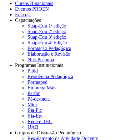
Cursos Binacionais
Eventos PROEN
Encceja
Capacitações
Suap-Edu 1ª edição
Suap-Edu 2ª edição
Suap-Edu 3ª edição
Suap-Edu 4ª Edição
Formação Pedagógica
Elaboração e Revisão
Nilo Peçanha
Programas Institucionais
Pibid
Residência Pedagógica
Formaped
Emprega Mais
Parfor
Pé-de-meia
Mtur
Eja-Fic
Eja-Ept
Rede e-TEC
UAB
Grupos de Discussão Pedagógica
Regulamento da Atividade Docente