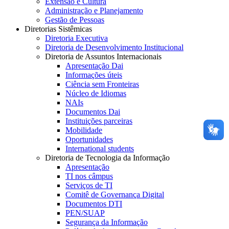
Extensão e Cultura
Administração e Planejamento
Gestão de Pessoas
Diretorias Sistêmicas
Diretoria Executiva
Diretoria de Desenvolvimento Institucional
Diretoria de Assuntos Internacionais
Apresentação Dai
Informações úteis
Ciência sem Fronteiras
Núcleo de Idiomas
NAIs
Documentos Dai
Instituições parceiras
Mobilidade
Oportunidades
International students
Diretoria de Tecnologia da Informação
Apresentação
TI nos câmpus
Serviços de TI
Comitê de Governança Digital
Documentos DTI
PEN/SUAP
Segurança da Informação