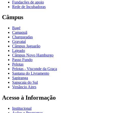
Fundações de apoio
Rede de Incubadoras
Câmpus
Bagé
Camaquã
Charqueadas
Gravataí
Câmpus Jaguarão
Lajeado
Câmpus Novo Hamburgo
Passo Fundo
Pelotas
Pelotas - Visconde da Graça
Santana do Livramento
Sapiranga
Sapucaia do Sul
Venâncio Aires
Acesso à Informação
Institucional
Ações e Programas