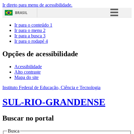
Ir direto para menu de acessibilidade.
BRASIL
Simplifique!
Ir para o conteúdo
1
Ir para o menu
2
Comunica BR
Ir para a busca
3
Ir para o rodapé
4
Participe
Acesso à informação
Opções de acessibilidade
Legislação
Acessibilidade
Canais
Alto contraste
Mapa do site
Instituto Federal de Educação, Ciência e Tecnologia
SUL-RIO-GRANDENSE
Buscar no portal
Busca