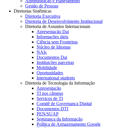
Administração e Planejamento
Gestão de Pessoas
Diretorias Sistêmicas
Diretoria Executiva
Diretoria de Desenvolvimento Institucional
Diretoria de Assuntos Internacionais
Apresentação Dai
Informações úteis
Ciência sem Fronteiras
Núcleo de Idiomas
NAIs
Documentos Dai
Instituições parceiras
Mobilidade
Oportunidades
International students
Diretoria de Tecnologia da Informação
Apresentação
TI nos câmpus
Serviços de TI
Comitê de Governança Digital
Documentos DTI
PEN/SUAP
Segurança da Informação
Política de Armazenamento Google