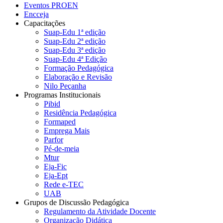
Eventos PROEN
Encceja
Capacitações
Suap-Edu 1ª edição
Suap-Edu 2ª edição
Suap-Edu 3ª edição
Suap-Edu 4ª Edição
Formação Pedagógica
Elaboração e Revisão
Nilo Peçanha
Programas Institucionais
Pibid
Residência Pedagógica
Formaped
Emprega Mais
Parfor
Pé-de-meia
Mtur
Eja-Fic
Eja-Ept
Rede e-TEC
UAB
Grupos de Discussão Pedagógica
Regulamento da Atividade Docente
Organização Didática