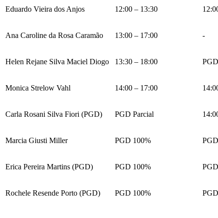
Eduardo Vieira dos Anjos
12:00 – 13:30
12:0
Ana Caroline da Rosa Caramão
13:00 – 17:00
-
Helen Rejane Silva Maciel Diogo
13:30 – 18:00
PGD 
Monica Strelow Vahl
14:00 – 17:00
14:0
Carla Rosani Silva Fiori (PGD)
PGD Parcial
14:0
Marcia Giusti Miller
PGD 100%
PGD
Erica Pereira Martins (PGD)
PGD 100%
PGD
Rochele Resende Porto (PGD)
PGD 100%
PGD