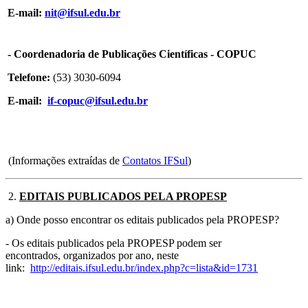
E-mail:
nit@ifsul.edu.br
- Coordenadoria de Publicações Científicas - COPUC
Telefone:
(53) 3030-6094
E-mail:
if-copuc@ifsul.edu.br
(Informações extraídas de
Contatos IFSul
)
2.
EDITAIS PUBLICADOS PELA PROPESP
a) Onde posso encontrar os editais publicados pela PROPESP?
- Os editais publicados pela PROPESP podem ser
encontrados, organizados por ano, neste
link:
http://editais.ifsul.edu.br/index.php?c=lista&id=1731