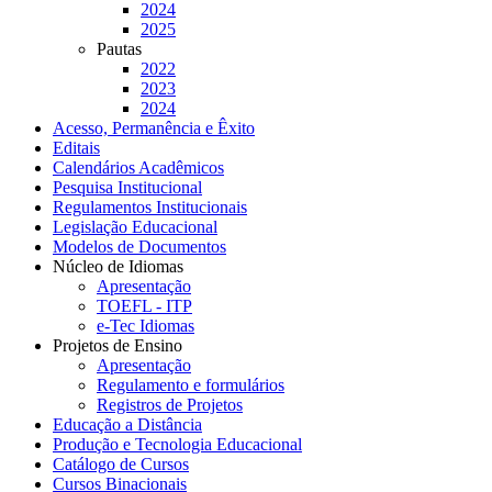
2024
2025
Pautas
2022
2023
2024
Acesso, Permanência e Êxito
Editais
Calendários Acadêmicos
Pesquisa Institucional
Regulamentos Institucionais
Legislação Educacional
Modelos de Documentos
Núcleo de Idiomas
Apresentação
TOEFL - ITP
e-Tec Idiomas
Projetos de Ensino
Apresentação
Regulamento e formulários
Registros de Projetos
Educação a Distância
Produção e Tecnologia Educacional
Catálogo de Cursos
Cursos Binacionais