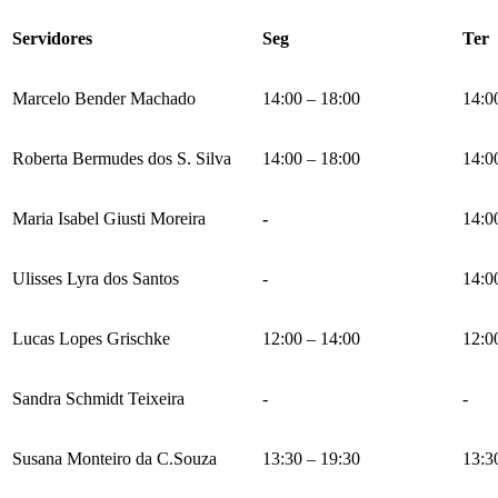
Servidores
Seg
Ter
Marcelo Bender Machado
14:00 – 18:00
14:0
Roberta Bermudes dos S. Silva
14:00 – 18:00
14:0
Maria Isabel Giusti Moreira
-
14:0
Ulisses Lyra dos Santos
-
14:0
Lucas Lopes Grischke
12:00 – 14:00
12:0
Sandra Schmidt Teixeira
-
-
Susana Monteiro da C.Souza
13:30 – 19:30
13:3