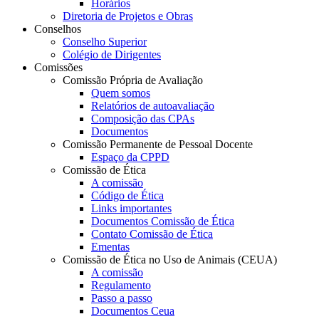
Horários
Diretoria de Projetos e Obras
Conselhos
Conselho Superior
Colégio de Dirigentes
Comissões
Comissão Própria de Avaliação
Quem somos
Relatórios de autoavaliação
Composição das CPAs
Documentos
Comissão Permanente de Pessoal Docente
Espaço da CPPD
Comissão de Ética
A comissão
Código de Ética
Links importantes
Documentos Comissão de Ética
Contato Comissão de Ética
Ementas
Comissão de Ética no Uso de Animais (CEUA)
A comissão
Regulamento
Passo a passo
Documentos Ceua