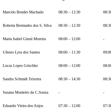
Marcelo Bender Machado
08:30 – 12:30
08:3
Roberta Bermudes dos S. Silva
08:30 – 12:30
08:3
Maria Isabel Giusti Moreira
08:00 – 12:00
-
Ulisses Lyra dos Santos
08:00 – 11:30
09:0
Lucas Lopes Grischke
08:00 – 12:00
08:0
Sandra Schmidt Teixeira
08:30 – 14:30
08:3
Susana Monteiro da C.Souza
-
-
Eduardo Vieira dos Anjos
07:30 – 12:00
07:3