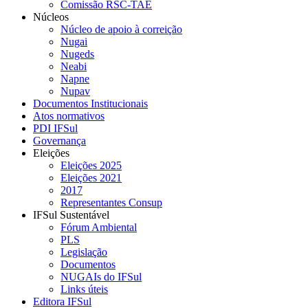
Comissão RSC-TAE
Núcleos
Núcleo de apoio à correição
Nugai
Nugeds
Neabi
Napne
Nupav
Documentos Institucionais
Atos normativos
PDI IFSul
Governança
Eleições
Eleições 2025
Eleições 2021
2017
Representantes Consup
IFSul Sustentável
Fórum Ambiental
PLS
Legislação
Documentos
NUGAIs do IFSul
Links úteis
Editora IFSul