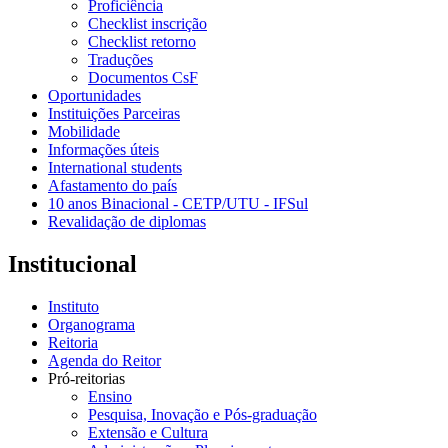
Proficiência
Checklist inscrição
Checklist retorno
Traduções
Documentos CsF
Oportunidades
Instituições Parceiras
Mobilidade
Informações úteis
International students
Afastamento do país
10 anos Binacional - CETP/UTU - IFSul
Revalidação de diplomas
Institucional
Instituto
Organograma
Reitoria
Agenda do Reitor
Pró-reitorias
Ensino
Pesquisa, Inovação e Pós-graduação
Extensão e Cultura