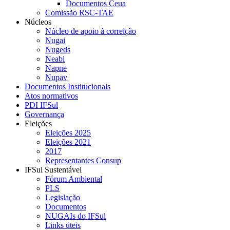
Documentos Ceua
Comissão RSC-TAE
Núcleos
Núcleo de apoio à correição
Nugai
Nugeds
Neabi
Napne
Nupav
Documentos Institucionais
Atos normativos
PDI IFSul
Governança
Eleições
Eleições 2025
Eleições 2021
2017
Representantes Consup
IFSul Sustentável
Fórum Ambiental
PLS
Legislação
Documentos
NUGAIs do IFSul
Links úteis