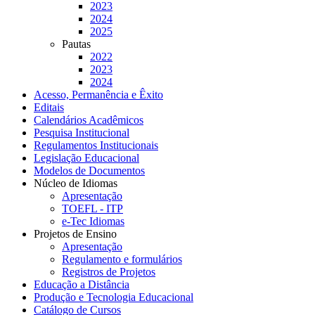
2023
2024
2025
Pautas
2022
2023
2024
Acesso, Permanência e Êxito
Editais
Calendários Acadêmicos
Pesquisa Institucional
Regulamentos Institucionais
Legislação Educacional
Modelos de Documentos
Núcleo de Idiomas
Apresentação
TOEFL - ITP
e-Tec Idiomas
Projetos de Ensino
Apresentação
Regulamento e formulários
Registros de Projetos
Educação a Distância
Produção e Tecnologia Educacional
Catálogo de Cursos