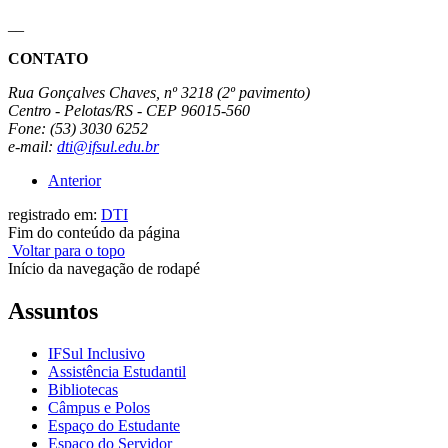
__
CONTATO
Rua Gonçalves Chaves, nº 3218 (2º pavimento)
Centro - Pelotas/RS - CEP 96015-560
Fone: (53) 3030 6252
e-mail:
dti@ifsul.edu.br
Anterior
registrado em:
DTI
Fim do conteúdo da página
Voltar para o topo
Início da navegação de rodapé
Assuntos
IFSul Inclusivo
Assistência Estudantil
Bibliotecas
Câmpus e Polos
Espaço do Estudante
Espaço do Servidor