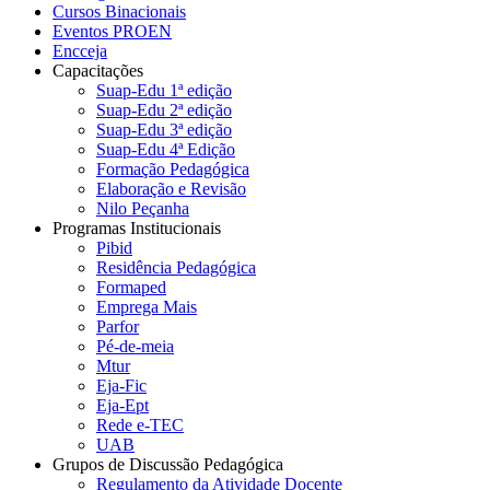
Cursos Binacionais
Eventos PROEN
Encceja
Capacitações
Suap-Edu 1ª edição
Suap-Edu 2ª edição
Suap-Edu 3ª edição
Suap-Edu 4ª Edição
Formação Pedagógica
Elaboração e Revisão
Nilo Peçanha
Programas Institucionais
Pibid
Residência Pedagógica
Formaped
Emprega Mais
Parfor
Pé-de-meia
Mtur
Eja-Fic
Eja-Ept
Rede e-TEC
UAB
Grupos de Discussão Pedagógica
Regulamento da Atividade Docente