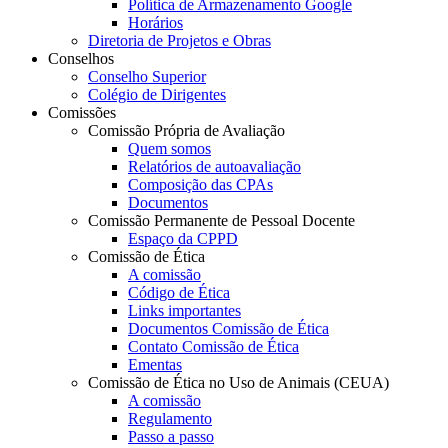
Política de Armazenamento Google
Horários
Diretoria de Projetos e Obras
Conselhos
Conselho Superior
Colégio de Dirigentes
Comissões
Comissão Própria de Avaliação
Quem somos
Relatórios de autoavaliação
Composição das CPAs
Documentos
Comissão Permanente de Pessoal Docente
Espaço da CPPD
Comissão de Ética
A comissão
Código de Ética
Links importantes
Documentos Comissão de Ética
Contato Comissão de Ética
Ementas
Comissão de Ética no Uso de Animais (CEUA)
A comissão
Regulamento
Passo a passo