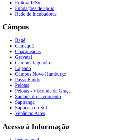
Editora IFSul
Fundações de apoio
Rede de Incubadoras
Câmpus
Bagé
Camaquã
Charqueadas
Gravataí
Câmpus Jaguarão
Lajeado
Câmpus Novo Hamburgo
Passo Fundo
Pelotas
Pelotas - Visconde da Graça
Santana do Livramento
Sapiranga
Sapucaia do Sul
Venâncio Aires
Acesso à Informação
Institucional