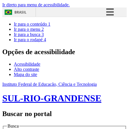
Ir direto para menu de acessibilidade.
BRASIL
Simplifique!
Ir para o conteúdo
1
Ir para o menu
2
Comunica BR
Ir para a busca
3
Ir para o rodapé
4
Participe
Acesso à informação
Opções de acessibilidade
Legislação
Acessibilidade
Canais
Alto contraste
Mapa do site
Instituto Federal de Educação, Ciência e Tecnologia
SUL-RIO-GRANDENSE
Buscar no portal
Busca