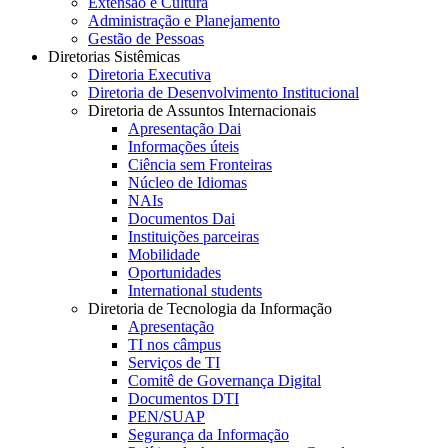
Extensão e Cultura
Administração e Planejamento
Gestão de Pessoas
Diretorias Sistêmicas
Diretoria Executiva
Diretoria de Desenvolvimento Institucional
Diretoria de Assuntos Internacionais
Apresentação Dai
Informações úteis
Ciência sem Fronteiras
Núcleo de Idiomas
NAIs
Documentos Dai
Instituições parceiras
Mobilidade
Oportunidades
International students
Diretoria de Tecnologia da Informação
Apresentação
TI nos câmpus
Serviços de TI
Comitê de Governança Digital
Documentos DTI
PEN/SUAP
Segurança da Informação