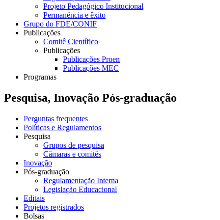
Projeto Pedagógico Institucional
Permanência e êxito
Grupo do FDE/CONIF
Publicações
Comitê Científico
Publicações
Publicações Proen
Publicações MEC
Programas
Pesquisa, Inovação Pós-graduação
Perguntas frequentes
Políticas e Regulamentos
Pesquisa
Grupos de pesquisa
Câmaras e comitês
Inovação
Pós-graduação
Regulamentação Interna
Legislação Educacional
Editais
Projetos registrados
Bolsas