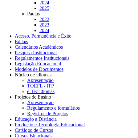
2024
2025
Pautas
2022
2023
2024
Acesso, Permanência e Êxito
Editais
Calendários Acadêmicos
Pesquisa Institucional
Regulamentos Institucionais
Legislação Educacional
Modelos de Documentos
Núcleo de Idiomas
Apresentação
TOEFL - ITP
e-Tec Idiomas
Projetos de Ensino
Apresentação
Regulamento e formulários
Registros de Projetos
Educação a Distância
Produção e Tecnologia Educacional
Catálogo de Cursos
Cursos Binacionais