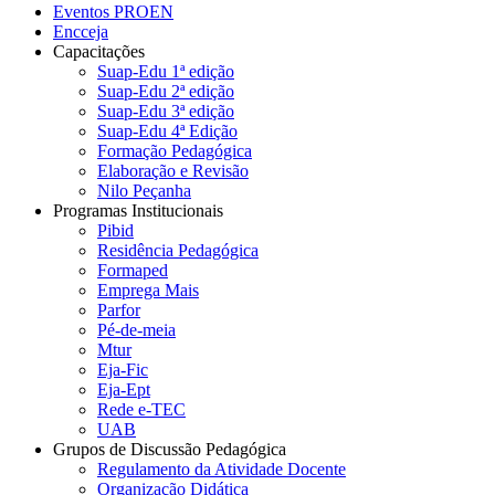
Eventos PROEN
Encceja
Capacitações
Suap-Edu 1ª edição
Suap-Edu 2ª edição
Suap-Edu 3ª edição
Suap-Edu 4ª Edição
Formação Pedagógica
Elaboração e Revisão
Nilo Peçanha
Programas Institucionais
Pibid
Residência Pedagógica
Formaped
Emprega Mais
Parfor
Pé-de-meia
Mtur
Eja-Fic
Eja-Ept
Rede e-TEC
UAB
Grupos de Discussão Pedagógica
Regulamento da Atividade Docente
Organização Didática