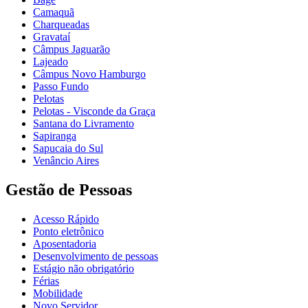
Camaquã
Charqueadas
Gravataí
Câmpus Jaguarão
Lajeado
Câmpus Novo Hamburgo
Passo Fundo
Pelotas
Pelotas - Visconde da Graça
Santana do Livramento
Sapiranga
Sapucaia do Sul
Venâncio Aires
Gestão de Pessoas
Acesso Rápido
Ponto eletrônico
Aposentadoria
Desenvolvimento de pessoas
Estágio não obrigatório
Férias
Mobilidade
Novo Servidor