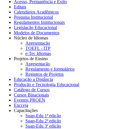
Acesso, Permanência e Êxito
Editais
Calendários Acadêmicos
Pesquisa Institucional
Regulamentos Institucionais
Legislação Educacional
Modelos de Documentos
Núcleo de Idiomas
Apresentação
TOEFL - ITP
e-Tec Idiomas
Projetos de Ensino
Apresentação
Regulamento e formulários
Registros de Projetos
Educação a Distância
Produção e Tecnologia Educacional
Catálogo de Cursos
Cursos Binacionais
Eventos PROEN
Encceja
Capacitações
Suap-Edu 1ª edição
Suap-Edu 2ª edição
Suap-Edu 3ª edição