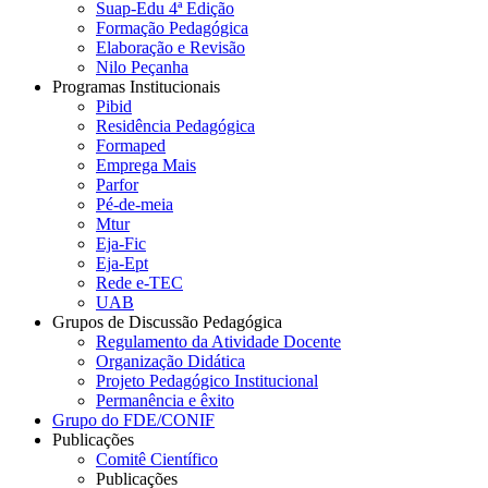
Suap-Edu 4ª Edição
Formação Pedagógica
Elaboração e Revisão
Nilo Peçanha
Programas Institucionais
Pibid
Residência Pedagógica
Formaped
Emprega Mais
Parfor
Pé-de-meia
Mtur
Eja-Fic
Eja-Ept
Rede e-TEC
UAB
Grupos de Discussão Pedagógica
Regulamento da Atividade Docente
Organização Didática
Projeto Pedagógico Institucional
Permanência e êxito
Grupo do FDE/CONIF
Publicações
Comitê Científico
Publicações