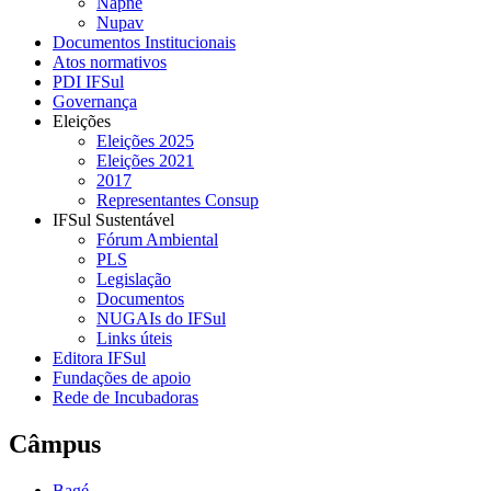
Napne
Nupav
Documentos Institucionais
Atos normativos
PDI IFSul
Governança
Eleições
Eleições 2025
Eleições 2021
2017
Representantes Consup
IFSul Sustentável
Fórum Ambiental
PLS
Legislação
Documentos
NUGAIs do IFSul
Links úteis
Editora IFSul
Fundações de apoio
Rede de Incubadoras
Câmpus
Bagé