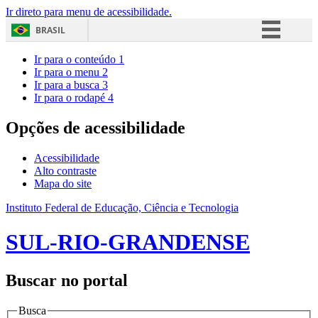
Ir direto para menu de acessibilidade.
BRASIL
Simplifique!
Ir para o conteúdo
1
Ir para o menu
2
Comunica BR
Ir para a busca
3
Ir para o rodapé
4
Participe
Acesso à informação
Opções de acessibilidade
Legislação
Acessibilidade
Canais
Alto contraste
Mapa do site
Instituto Federal de Educação, Ciência e Tecnologia
SUL-RIO-GRANDENSE
Buscar no portal
Busca