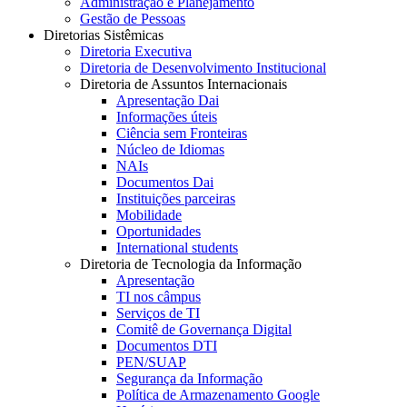
Administração e Planejamento
Gestão de Pessoas
Diretorias Sistêmicas
Diretoria Executiva
Diretoria de Desenvolvimento Institucional
Diretoria de Assuntos Internacionais
Apresentação Dai
Informações úteis
Ciência sem Fronteiras
Núcleo de Idiomas
NAIs
Documentos Dai
Instituições parceiras
Mobilidade
Oportunidades
International students
Diretoria de Tecnologia da Informação
Apresentação
TI nos câmpus
Serviços de TI
Comitê de Governança Digital
Documentos DTI
PEN/SUAP
Segurança da Informação
Política de Armazenamento Google