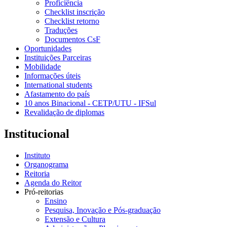
Proficiência
Checklist inscrição
Checklist retorno
Traduções
Documentos CsF
Oportunidades
Instituições Parceiras
Mobilidade
Informações úteis
International students
Afastamento do país
10 anos Binacional - CETP/UTU - IFSul
Revalidação de diplomas
Institucional
Instituto
Organograma
Reitoria
Agenda do Reitor
Pró-reitorias
Ensino
Pesquisa, Inovação e Pós-graduação
Extensão e Cultura