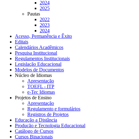
2024
2025
Pautas
2022
2023
2024
Acesso, Permanência e Êxito
Editais
Calendários Acadêmicos
Pesquisa Institucional
Regulamentos Institucionais
Legislação Educacional
Modelos de Documentos
Núcleo de Idiomas
Apresentação
TOEFL - ITP
e-Tec Idiomas
Projetos de Ensino
Apresentação
Regulamento e formulários
Registros de Projetos
Educação a Distância
Produção e Tecnologia Educacional
Catálogo de Cursos
Cursos Binacionais