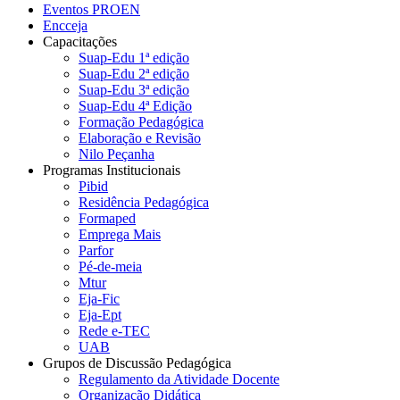
Eventos PROEN
Encceja
Capacitações
Suap-Edu 1ª edição
Suap-Edu 2ª edição
Suap-Edu 3ª edição
Suap-Edu 4ª Edição
Formação Pedagógica
Elaboração e Revisão
Nilo Peçanha
Programas Institucionais
Pibid
Residência Pedagógica
Formaped
Emprega Mais
Parfor
Pé-de-meia
Mtur
Eja-Fic
Eja-Ept
Rede e-TEC
UAB
Grupos de Discussão Pedagógica
Regulamento da Atividade Docente
Organização Didática