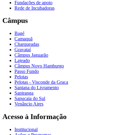
Fundações de apoio
Rede de Incubadoras
Câmpus
Bagé
Camaquã
Charqueadas
Gravataí
Câmpus Jaguarão
Lajeado
Câmpus Novo Hamburgo
Passo Fundo
Pelotas
Pelotas - Visconde da Graça
Santana do Livramento
Sapiranga
Sapucaia do Sul
Venâncio Aires
Acesso à Informação
Institucional
Ações e Programas