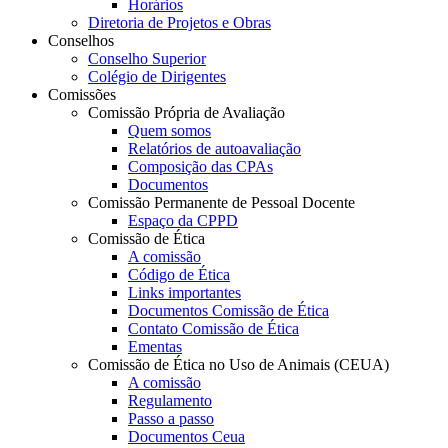
Horários
Diretoria de Projetos e Obras
Conselhos
Conselho Superior
Colégio de Dirigentes
Comissões
Comissão Própria de Avaliação
Quem somos
Relatórios de autoavaliação
Composição das CPAs
Documentos
Comissão Permanente de Pessoal Docente
Espaço da CPPD
Comissão de Ética
A comissão
Código de Ética
Links importantes
Documentos Comissão de Ética
Contato Comissão de Ética
Ementas
Comissão de Ética no Uso de Animais (CEUA)
A comissão
Regulamento
Passo a passo
Documentos Ceua