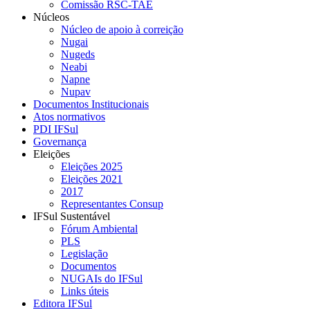
Comissão RSC-TAE
Núcleos
Núcleo de apoio à correição
Nugai
Nugeds
Neabi
Napne
Nupav
Documentos Institucionais
Atos normativos
PDI IFSul
Governança
Eleições
Eleições 2025
Eleições 2021
2017
Representantes Consup
IFSul Sustentável
Fórum Ambiental
PLS
Legislação
Documentos
NUGAIs do IFSul
Links úteis
Editora IFSul