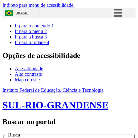
Ir direto para menu de acessibilidade.
BRASIL
Simplifique!
Ir para o conteúdo
1
Ir para o menu
2
Comunica BR
Ir para a busca
3
Ir para o rodapé
4
Participe
Acesso à informação
Opções de acessibilidade
Legislação
Acessibilidade
Canais
Alto contraste
Mapa do site
Instituto Federal de Educação, Ciência e Tecnologia
SUL-RIO-GRANDENSE
Buscar no portal
Busca