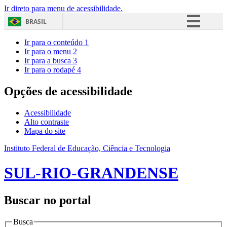
Ir direto para menu de acessibilidade.
BRASIL
Simplifique!
Ir para o conteúdo
1
Ir para o menu
2
Comunica BR
Ir para a busca
3
Ir para o rodapé
4
Participe
Acesso à informação
Opções de acessibilidade
Legislação
Acessibilidade
Canais
Alto contraste
Mapa do site
Instituto Federal de Educação, Ciência e Tecnologia
SUL-RIO-GRANDENSE
Buscar no portal
Busca