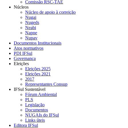
Comissão RSC-TAE
Núcleos
Núcleo de apoio à correição
Nugai
Nugeds
Neabi
Napne
Nupav
Documentos Institucionais
Atos normativos
PDI IFSul
Governança
Eleições
Eleições 2025
Eleições 2021
2017
Representantes Consup
IFSul Sustentável
Fórum Ambiental
PLS
Legislação
Documentos
NUGAIs do IFSul
Links úteis
Editora IFSul