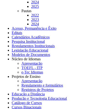
2024
2025
Pautas
2022
2023
2024
Acesso, Permanência e Êxito
Editais
Calendários Acadêmicos
Pesquisa Institucional
Regulamentos Institucionais
Legislação Educacional
Modelos de Documentos
Núcleo de Idiomas
Apresentação
TOEFL - ITP
e-Tec Idiomas
Projetos de Ensino
Apresentação
Regulamento e formulários
Registros de Projetos
Educação a Distância
Produção e Tecnologia Educacional
Catálogo de Cursos
Cursos Binacionais