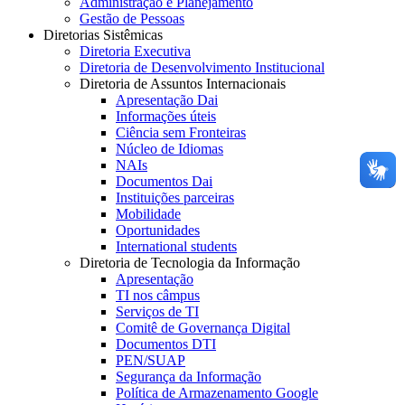
Administração e Planejamento
Gestão de Pessoas
Diretorias Sistêmicas
Diretoria Executiva
Diretoria de Desenvolvimento Institucional
Diretoria de Assuntos Internacionais
Apresentação Dai
Informações úteis
Ciência sem Fronteiras
Núcleo de Idiomas
NAIs
Documentos Dai
Instituições parceiras
Mobilidade
Oportunidades
International students
Diretoria de Tecnologia da Informação
Apresentação
TI nos câmpus
Serviços de TI
Comitê de Governança Digital
Documentos DTI
PEN/SUAP
Segurança da Informação
Política de Armazenamento Google