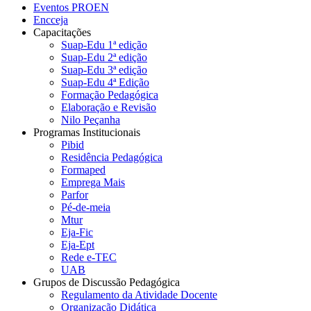
Eventos PROEN
Encceja
Capacitações
Suap-Edu 1ª edição
Suap-Edu 2ª edição
Suap-Edu 3ª edição
Suap-Edu 4ª Edição
Formação Pedagógica
Elaboração e Revisão
Nilo Peçanha
Programas Institucionais
Pibid
Residência Pedagógica
Formaped
Emprega Mais
Parfor
Pé-de-meia
Mtur
Eja-Fic
Eja-Ept
Rede e-TEC
UAB
Grupos de Discussão Pedagógica
Regulamento da Atividade Docente
Organização Didática