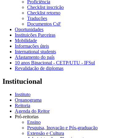
Proficiência
Checklist inscrição
Checklist retorno
Traduções
Documentos CsF
Oportunidades
Instituições Parceiras
Mobilidade
Informações úteis
International students
Afastamento do país
10 anos Binacional - CETP/UTU - IFSul
Revalidação de diplomas
Institucional
Instituto
Organograma
Reitoria
Agenda do Reitor
Pró-reitorias
Ensino
Pesquisa, Inovação e Pós-graduação
Extensão e Cultura