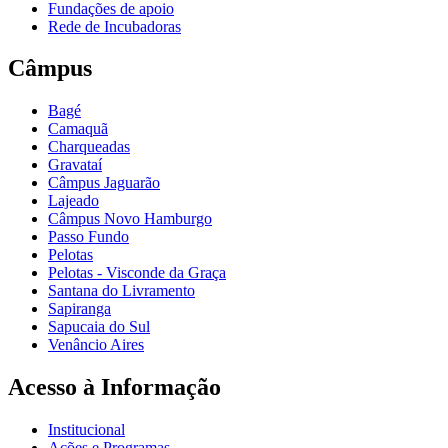
Fundações de apoio
Rede de Incubadoras
Câmpus
Bagé
Camaquã
Charqueadas
Gravataí
Câmpus Jaguarão
Lajeado
Câmpus Novo Hamburgo
Passo Fundo
Pelotas
Pelotas - Visconde da Graça
Santana do Livramento
Sapiranga
Sapucaia do Sul
Venâncio Aires
Acesso à Informação
Institucional
Ações e Programas