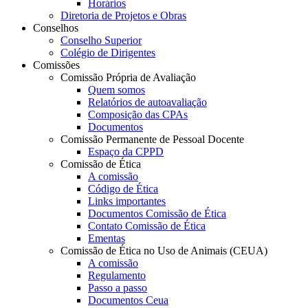
Horários
Diretoria de Projetos e Obras
Conselhos
Conselho Superior
Colégio de Dirigentes
Comissões
Comissão Própria de Avaliação
Quem somos
Relatórios de autoavaliação
Composição das CPAs
Documentos
Comissão Permanente de Pessoal Docente
Espaço da CPPD
Comissão de Ética
A comissão
Código de Ética
Links importantes
Documentos Comissão de Ética
Contato Comissão de Ética
Ementas
Comissão de Ética no Uso de Animais (CEUA)
A comissão
Regulamento
Passo a passo
Documentos Ceua