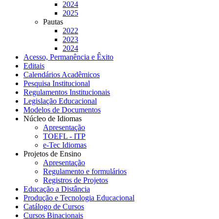
2024
2025
Pautas
2022
2023
2024
Acesso, Permanência e Êxito
Editais
Calendários Acadêmicos
Pesquisa Institucional
Regulamentos Institucionais
Legislação Educacional
Modelos de Documentos
Núcleo de Idiomas
Apresentação
TOEFL - ITP
e-Tec Idiomas
Projetos de Ensino
Apresentação
Regulamento e formulários
Registros de Projetos
Educação a Distância
Produção e Tecnologia Educacional
Catálogo de Cursos
Cursos Binacionais