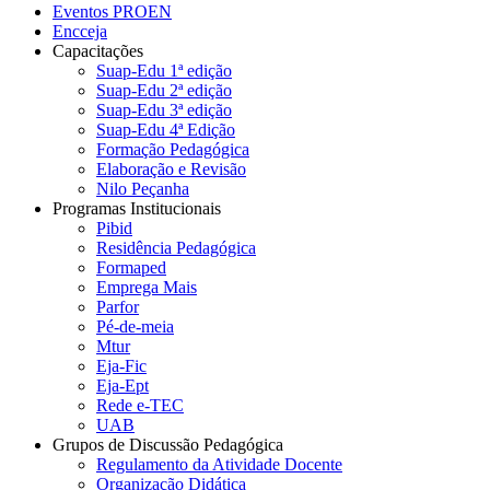
Eventos PROEN
Encceja
Capacitações
Suap-Edu 1ª edição
Suap-Edu 2ª edição
Suap-Edu 3ª edição
Suap-Edu 4ª Edição
Formação Pedagógica
Elaboração e Revisão
Nilo Peçanha
Programas Institucionais
Pibid
Residência Pedagógica
Formaped
Emprega Mais
Parfor
Pé-de-meia
Mtur
Eja-Fic
Eja-Ept
Rede e-TEC
UAB
Grupos de Discussão Pedagógica
Regulamento da Atividade Docente
Organização Didática