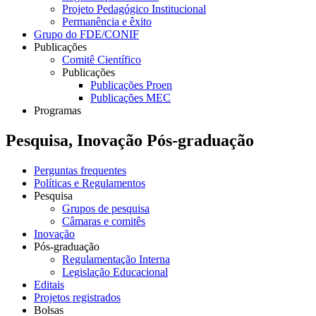
Projeto Pedagógico Institucional
Permanência e êxito
Grupo do FDE/CONIF
Publicações
Comitê Científico
Publicações
Publicações Proen
Publicações MEC
Programas
Pesquisa, Inovação Pós-graduação
Perguntas frequentes
Políticas e Regulamentos
Pesquisa
Grupos de pesquisa
Câmaras e comitês
Inovação
Pós-graduação
Regulamentação Interna
Legislação Educacional
Editais
Projetos registrados
Bolsas