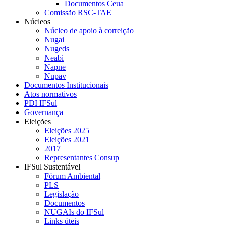
Documentos Ceua
Comissão RSC-TAE
Núcleos
Núcleo de apoio à correição
Nugai
Nugeds
Neabi
Napne
Nupav
Documentos Institucionais
Atos normativos
PDI IFSul
Governança
Eleições
Eleições 2025
Eleições 2021
2017
Representantes Consup
IFSul Sustentável
Fórum Ambiental
PLS
Legislação
Documentos
NUGAIs do IFSul
Links úteis