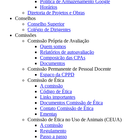
Política de Armazenamento Google
Horários
Diretoria de Projetos e Obras
Conselhos
Conselho Superior
Colégio de Dirigentes
Comissões
Comissão Própria de Avaliação
Quem somos
Relatórios de autoavaliação
Composição das CPAs
Documentos
Comissão Permanente de Pessoal Docente
Espaço da CPPD
Comissão de Ética
A comissão
Código de Ética
Links importantes
Documentos Comissão de Ética
Contato Comissão de Ética
Ementas
Comissão de Ética no Uso de Animais (CEUA)
A comissão
Regulamento
Passo a passo