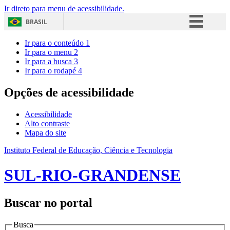
Ir direto para menu de acessibilidade.
BRASIL
Simplifique!
Ir para o conteúdo
1
Ir para o menu
2
Comunica BR
Ir para a busca
3
Ir para o rodapé
4
Participe
Acesso à informação
Opções de acessibilidade
Legislação
Acessibilidade
Canais
Alto contraste
Mapa do site
Instituto Federal de Educação, Ciência e Tecnologia
SUL-RIO-GRANDENSE
Buscar no portal
Busca