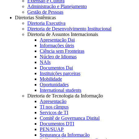
Extensão e Cultura
Administração e Planejamento
Gestão de Pessoas
Diretorias Sistêmicas
Diretoria Executiva
Diretoria de Desenvolvimento Institucional
Diretoria de Assuntos Internacionais
Apresentação Dai
Informações úteis
Ciência sem Fronteiras
Núcleo de Idiomas
NAIs
Documentos Dai
Instituições parceiras
Mobilidade
Oportunidades
International students
Diretoria de Tecnologia da Informação
Apresentação
TI nos câmpus
Serviços de TI
Comitê de Governança Digital
Documentos DTI
PEN/SUAP
Segurança da Informação