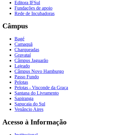
Editora IFSul
Fundações de apoio
Rede de Incubadoras
Câmpus
Bagé
Camaquã
Charqueadas
Gravataí
Câmpus Jaguarão
Lajeado
Câmpus Novo Hamburgo
Passo Fundo
Pelotas
Pelotas - Visconde da Graça
Santana do Livramento
Sapiranga
Sapucaia do Sul
Venâncio Aires
Acesso à Informação
Institucional