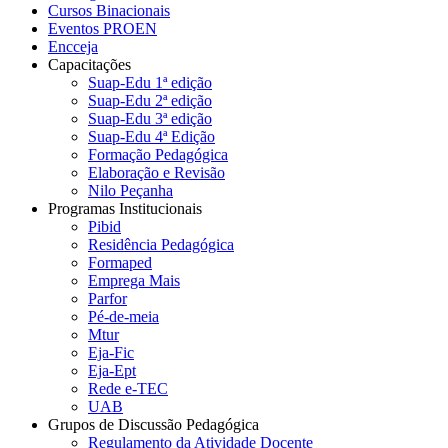
Cursos Binacionais
Eventos PROEN
Encceja
Capacitações
Suap-Edu 1ª edição
Suap-Edu 2ª edição
Suap-Edu 3ª edição
Suap-Edu 4ª Edição
Formação Pedagógica
Elaboração e Revisão
Nilo Peçanha
Programas Institucionais
Pibid
Residência Pedagógica
Formaped
Emprega Mais
Parfor
Pé-de-meia
Mtur
Eja-Fic
Eja-Ept
Rede e-TEC
UAB
Grupos de Discussão Pedagógica
Regulamento da Atividade Docente