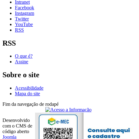
Intranet
Facebook
Instagram
Twitter
YouTube
RSS
RSS
O que é?
Assine
Sobre o site
Acessibilidade
Mapa do site
Fim da navegação de rodapé
Desenvolvido
com o CMS de
código aberto
Joomla