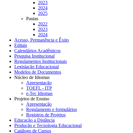
2023
2024
2025
Pautas
2022
2023
2024
Acesso, Permanência e Êxito
Editais
Calendários Acadêmicos
Pesquisa Institucional
Regulamentos Institucionais
Legislação Educacional
Modelos de Documentos
Núcleo de Idiomas
Apresentação
TOEFL - ITP
e-Tec Idiomas
Projetos de Ensino
Apresentação
Regulamento e formulários
Registros de Projetos
Educação a Distância
Produção e Tecnologia Educacional
Catálogo de Cursos