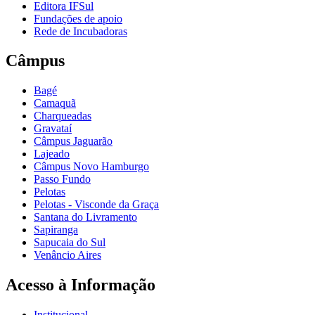
Editora IFSul
Fundações de apoio
Rede de Incubadoras
Câmpus
Bagé
Camaquã
Charqueadas
Gravataí
Câmpus Jaguarão
Lajeado
Câmpus Novo Hamburgo
Passo Fundo
Pelotas
Pelotas - Visconde da Graça
Santana do Livramento
Sapiranga
Sapucaia do Sul
Venâncio Aires
Acesso à Informação
Institucional