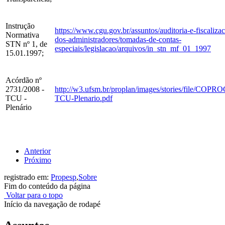
Instrução
https://www.cgu.gov.br/assuntos/auditoria-e-fiscaliza
Normativa
dos-administradores/tomadas-de-contas-
STN nº 1, de
especiais/legislacao/arquivos/in_stn_mf_01_1997
15.01.1997;
Acórdão nº
2731/2008 -
http://w3.ufsm.br/proplan/images/stories/file/CO
TCU -
TCU-Plenario.pdf
Plenário
Anterior
Próximo
registrado em:
Propesp
,
Sobre
Fim do conteúdo da página
Voltar para o topo
Início da navegação de rodapé