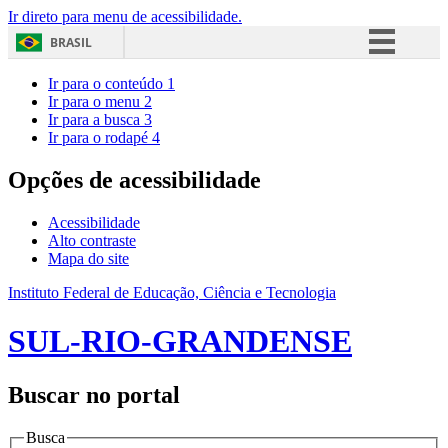
Ir direto para menu de acessibilidade.
BRASIL
Simplifique!
Ir para o conteúdo
1
Ir para o menu
2
Comunica BR
Ir para a busca
3
Ir para o rodapé
4
Participe
Acesso à informação
Opções de acessibilidade
Legislação
Acessibilidade
Canais
Alto contraste
Mapa do site
Instituto Federal de Educação, Ciência e Tecnologia
SUL-RIO-GRANDENSE
Buscar no portal
Busca