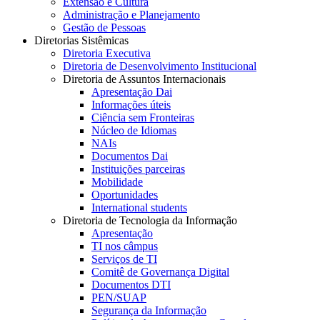
Extensão e Cultura
Administração e Planejamento
Gestão de Pessoas
Diretorias Sistêmicas
Diretoria Executiva
Diretoria de Desenvolvimento Institucional
Diretoria de Assuntos Internacionais
Apresentação Dai
Informações úteis
Ciência sem Fronteiras
Núcleo de Idiomas
NAIs
Documentos Dai
Instituições parceiras
Mobilidade
Oportunidades
International students
Diretoria de Tecnologia da Informação
Apresentação
TI nos câmpus
Serviços de TI
Comitê de Governança Digital
Documentos DTI
PEN/SUAP
Segurança da Informação