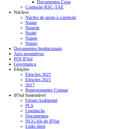
Documentos Ceua
Comissão RSC-TAE
Núcleos
Núcleo de apoio à correição
Nugai
Nugeds
Neabi
Napne
Nupav
Documentos Institucionais
Atos normativos
PDI IFSul
Governança
Eleições
Eleições 2025
Eleições 2021
2017
Representantes Consup
IFSul Sustentável
Fórum Ambiental
PLS
Legislação
Documentos
NUGAIs do IFSul
Links úteis