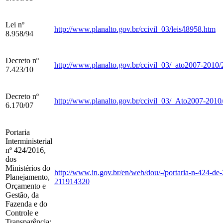
Lei nº
http://www.planalto.gov.br/ccivil_03/leis/l8958.htm
8.958/94
Decreto nº
http://www.planalto.gov.br/ccivil_03/_ato2007-2010
7.423/10
Decreto nº
http://www.planalto.gov.br/ccivil_03/_Ato2007-201
6.170/07
Portaria
Interministerial
nº 424/2016,
dos
Ministérios do
http://www.in.gov.br/en/web/dou/-/portaria-n-424-de
Planejamento,
211914320
Orçamento e
Gestão, da
Fazenda e do
Controle e
Transparência;