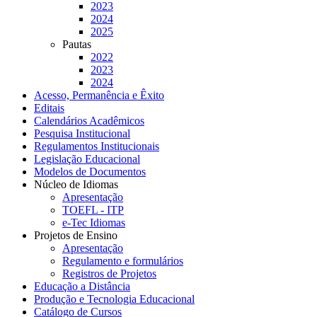
2023
2024
2025
Pautas
2022
2023
2024
Acesso, Permanência e Êxito
Editais
Calendários Acadêmicos
Pesquisa Institucional
Regulamentos Institucionais
Legislação Educacional
Modelos de Documentos
Núcleo de Idiomas
Apresentação
TOEFL - ITP
e-Tec Idiomas
Projetos de Ensino
Apresentação
Regulamento e formulários
Registros de Projetos
Educação a Distância
Produção e Tecnologia Educacional
Catálogo de Cursos