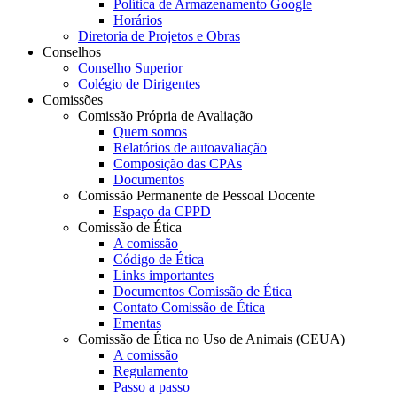
Política de Armazenamento Google
Horários
Diretoria de Projetos e Obras
Conselhos
Conselho Superior
Colégio de Dirigentes
Comissões
Comissão Própria de Avaliação
Quem somos
Relatórios de autoavaliação
Composição das CPAs
Documentos
Comissão Permanente de Pessoal Docente
Espaço da CPPD
Comissão de Ética
A comissão
Código de Ética
Links importantes
Documentos Comissão de Ética
Contato Comissão de Ética
Ementas
Comissão de Ética no Uso de Animais (CEUA)
A comissão
Regulamento
Passo a passo