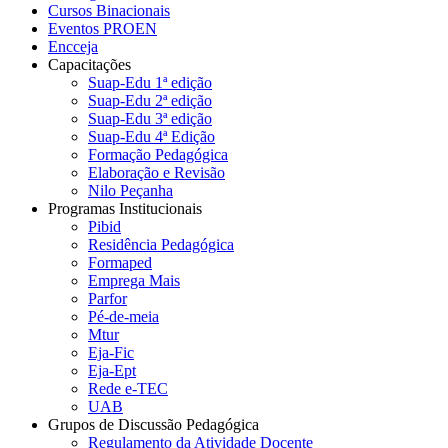
Cursos Binacionais
Eventos PROEN
Encceja
Capacitações
Suap-Edu 1ª edição
Suap-Edu 2ª edição
Suap-Edu 3ª edição
Suap-Edu 4ª Edição
Formação Pedagógica
Elaboração e Revisão
Nilo Peçanha
Programas Institucionais
Pibid
Residência Pedagógica
Formaped
Emprega Mais
Parfor
Pé-de-meia
Mtur
Eja-Fic
Eja-Ept
Rede e-TEC
UAB
Grupos de Discussão Pedagógica
Regulamento da Atividade Docente