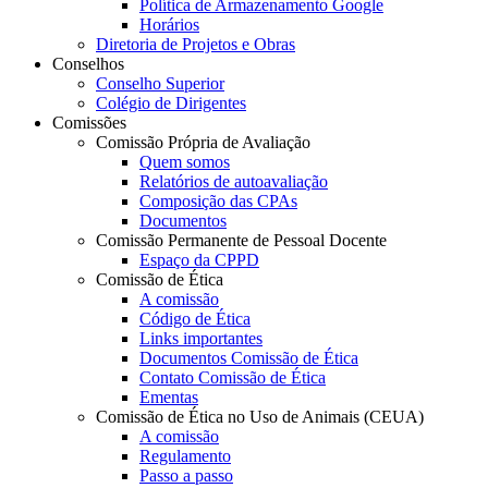
Política de Armazenamento Google
Horários
Diretoria de Projetos e Obras
Conselhos
Conselho Superior
Colégio de Dirigentes
Comissões
Comissão Própria de Avaliação
Quem somos
Relatórios de autoavaliação
Composição das CPAs
Documentos
Comissão Permanente de Pessoal Docente
Espaço da CPPD
Comissão de Ética
A comissão
Código de Ética
Links importantes
Documentos Comissão de Ética
Contato Comissão de Ética
Ementas
Comissão de Ética no Uso de Animais (CEUA)
A comissão
Regulamento
Passo a passo