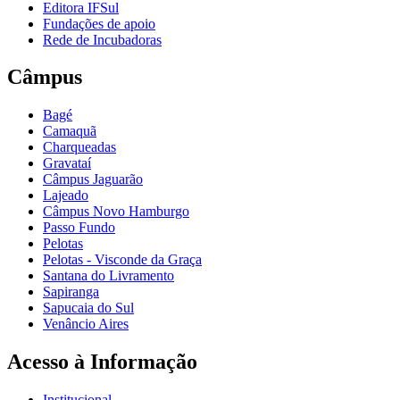
Editora IFSul
Fundações de apoio
Rede de Incubadoras
Câmpus
Bagé
Camaquã
Charqueadas
Gravataí
Câmpus Jaguarão
Lajeado
Câmpus Novo Hamburgo
Passo Fundo
Pelotas
Pelotas - Visconde da Graça
Santana do Livramento
Sapiranga
Sapucaia do Sul
Venâncio Aires
Acesso à Informação
Institucional