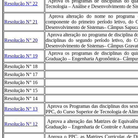
Aprova os programas de disciplinas do quar
Resolução N° 22
Tecnologia – Análise e Desenvolvimento de S
Aprova alteração do nome no programa de
Resolução N° 21
componente do primeiro período letivo, do 
Desenvolvimento de Sistemas– Câmpus Sapuca
Aprova alteração no programa de disciplina do
Resolução N° 20
disciplinas do segundo período letivo, do 
Desenvolvimento de Sistemas– Câmpus Gravat
Aprova os programas de disciplinas do quin
Resolução N° 19
Graduação – Engenharia Agronômica– Câmpu
Resolução N° 18
Resolução N° 17
Resolução N° 16
Resolução N° 15
Resolução N° 14
Aprova os Programas das disciplinas dos sexto
Resolução N° 13
PPC, do Curso Superior de Tecnologia de Ali
Aprova a alteração das Matrizes de Equivalênc
Resolução N° 12
Graduação – Engenharia de Controle e Autom
Aprova o PPC, as Matrizes Curricular, de Dis