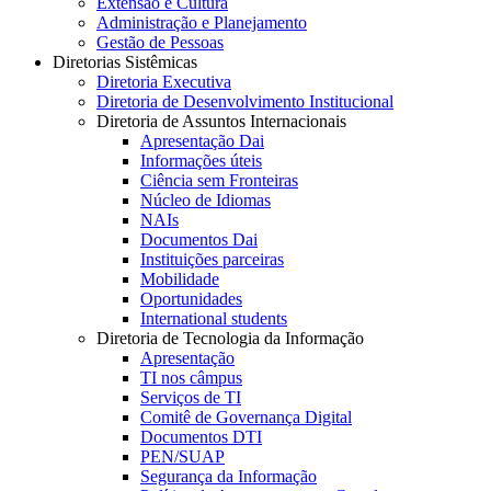
Extensão e Cultura
Administração e Planejamento
Gestão de Pessoas
Diretorias Sistêmicas
Diretoria Executiva
Diretoria de Desenvolvimento Institucional
Diretoria de Assuntos Internacionais
Apresentação Dai
Informações úteis
Ciência sem Fronteiras
Núcleo de Idiomas
NAIs
Documentos Dai
Instituições parceiras
Mobilidade
Oportunidades
International students
Diretoria de Tecnologia da Informação
Apresentação
TI nos câmpus
Serviços de TI
Comitê de Governança Digital
Documentos DTI
PEN/SUAP
Segurança da Informação