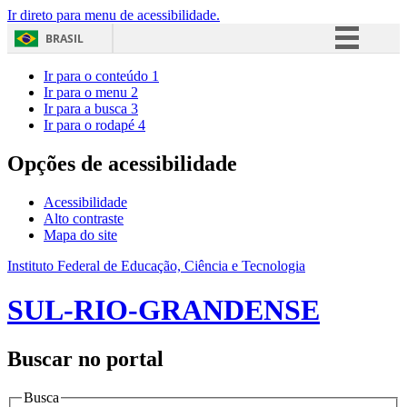
Ir direto para menu de acessibilidade.
BRASIL
Simplifique!
Ir para o conteúdo
1
Ir para o menu
2
Comunica BR
Ir para a busca
3
Ir para o rodapé
4
Participe
Acesso à informação
Opções de acessibilidade
Legislação
Acessibilidade
Canais
Alto contraste
Mapa do site
Instituto Federal de Educação, Ciência e Tecnologia
SUL-RIO-GRANDENSE
Buscar no portal
Busca