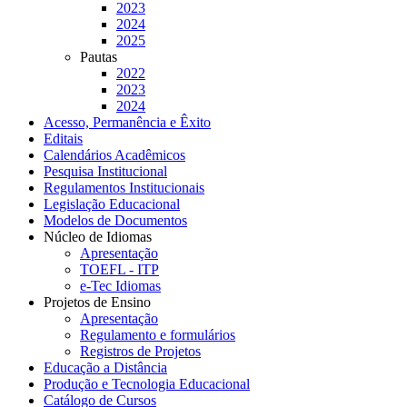
2023
2024
2025
Pautas
2022
2023
2024
Acesso, Permanência e Êxito
Editais
Calendários Acadêmicos
Pesquisa Institucional
Regulamentos Institucionais
Legislação Educacional
Modelos de Documentos
Núcleo de Idiomas
Apresentação
TOEFL - ITP
e-Tec Idiomas
Projetos de Ensino
Apresentação
Regulamento e formulários
Registros de Projetos
Educação a Distância
Produção e Tecnologia Educacional
Catálogo de Cursos