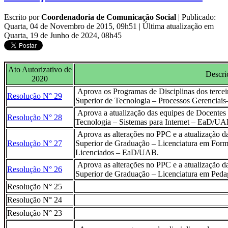
Escrito por
Coordenadoria de Comunicação Social
|
Publicado:
Quarta, 04 de Novembro de 2015, 09h51
|
Última atualização em
Quarta, 19 de Junho de 2024, 08h45
Ato Autorizativo de
Descri
2020
Aprova os Programas de Disciplinas dos terceir
Resolução N° 29
Superior de Tecnologia – Processos Gerenciai
Aprova a atualização das equipes de Docentes 
Resolução N° 28
Tecnologia – Sistemas para Internet – EaD/UA
Aprova as alterações no PPC e a atualização d
Resolução N° 27
Superior de Graduação – Licenciatura em For
Licenciados – EaD/UAB.
Aprova as alterações no PPC e a atualização d
Resolução N° 26
Superior de Graduação – Licenciatura em Pe
Resolução N° 25
Resolução N° 24
Resolução N° 23