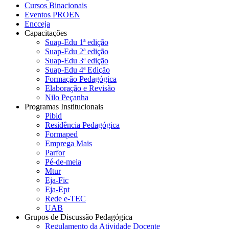
Cursos Binacionais
Eventos PROEN
Encceja
Capacitações
Suap-Edu 1ª edição
Suap-Edu 2ª edição
Suap-Edu 3ª edição
Suap-Edu 4ª Edição
Formação Pedagógica
Elaboração e Revisão
Nilo Peçanha
Programas Institucionais
Pibid
Residência Pedagógica
Formaped
Emprega Mais
Parfor
Pé-de-meia
Mtur
Eja-Fic
Eja-Ept
Rede e-TEC
UAB
Grupos de Discussão Pedagógica
Regulamento da Atividade Docente