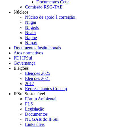
Documentos Ceua
Comissão RSC-TAE
Núcleos
Núcleo de apoio à correição
Nugai
Nugeds
Neabi
Napne
Nupav
Documentos Institucionais
Atos normativos
PDI IFSul
Governança
Eleições
Eleições 2025
Eleições 2021
2017
Representantes Consup
IFSul Sustentável
Fórum Ambiental
PLS
Legislação
Documentos
NUGAIs do IFSul
Links úteis