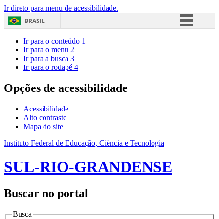
Ir direto para menu de acessibilidade.
BRASIL
Simplifique!
Ir para o conteúdo
1
Ir para o menu
2
Comunica BR
Ir para a busca
3
Ir para o rodapé
4
Participe
Acesso à informação
Opções de acessibilidade
Legislação
Acessibilidade
Canais
Alto contraste
Mapa do site
Instituto Federal de Educação, Ciência e Tecnologia
SUL-RIO-GRANDENSE
Buscar no portal
Busca