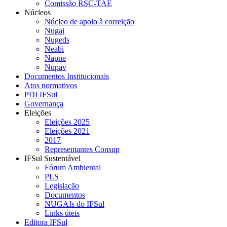
Comissão RSC-TAE
Núcleos
Núcleo de apoio à correição
Nugai
Nugeds
Neabi
Napne
Nupav
Documentos Institucionais
Atos normativos
PDI IFSul
Governança
Eleições
Eleições 2025
Eleições 2021
2017
Representantes Consup
IFSul Sustentável
Fórum Ambiental
PLS
Legislação
Documentos
NUGAIs do IFSul
Links úteis
Editora IFSul