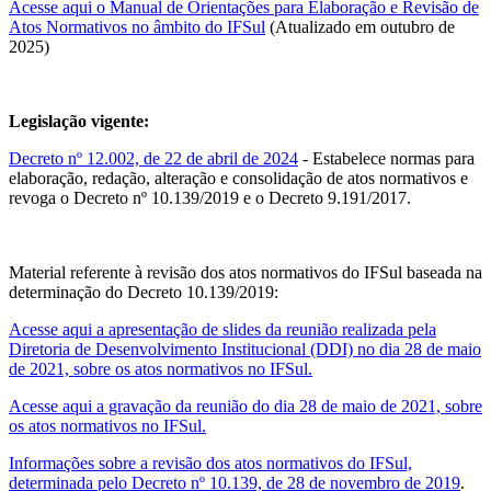
Acesse aqui o Manual de Orientações para Elaboração e Revisão de
Atos Normativos no âmbito do IFSul
(Atualizado em outubro de
2025)
Legislação vigente:
Decreto nº 12.002, de 22 de abril de 2024
- Estabelece normas para
elaboração, redação, alteração e consolidação de atos normativos e
revoga o Decreto nº 10.139/2019 e o Decreto 9.191/2017.
Material referente à revisão dos atos normativos do IFSul baseada na
determinação do Decreto 10.139/2019:
Acesse aqui a apresentação de slides da reunião realizada pela
Diretoria de Desenvolvimento Institucional (DDI) no dia 28 de maio
de 2021, sobre os atos normativos no IFSul.
Acesse aqui a gravação da reunião do dia 28 de maio de 2021, sobre
os atos normativos no IFSul.
Informações sobre a revisão dos atos normativos do IFSul,
determinada pelo Decreto nº 10.139, de 28 de novembro de 2019
.