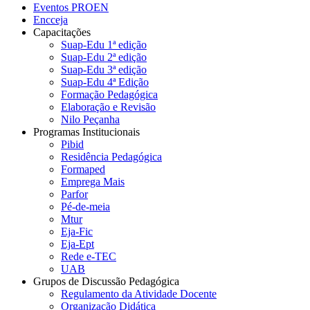
Eventos PROEN
Encceja
Capacitações
Suap-Edu 1ª edição
Suap-Edu 2ª edição
Suap-Edu 3ª edição
Suap-Edu 4ª Edição
Formação Pedagógica
Elaboração e Revisão
Nilo Peçanha
Programas Institucionais
Pibid
Residência Pedagógica
Formaped
Emprega Mais
Parfor
Pé-de-meia
Mtur
Eja-Fic
Eja-Ept
Rede e-TEC
UAB
Grupos de Discussão Pedagógica
Regulamento da Atividade Docente
Organização Didática