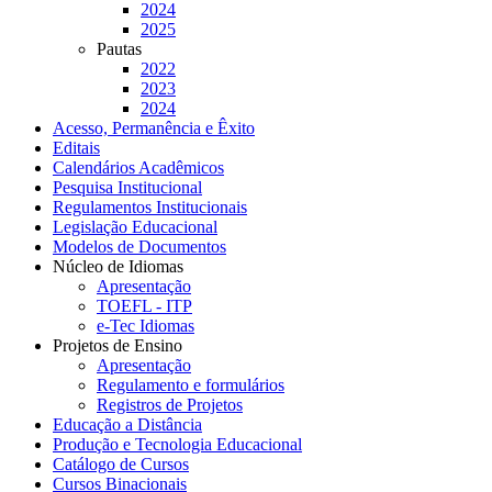
2024
2025
Pautas
2022
2023
2024
Acesso, Permanência e Êxito
Editais
Calendários Acadêmicos
Pesquisa Institucional
Regulamentos Institucionais
Legislação Educacional
Modelos de Documentos
Núcleo de Idiomas
Apresentação
TOEFL - ITP
e-Tec Idiomas
Projetos de Ensino
Apresentação
Regulamento e formulários
Registros de Projetos
Educação a Distância
Produção e Tecnologia Educacional
Catálogo de Cursos
Cursos Binacionais