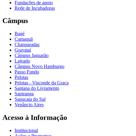
Fundações de apoio
Rede de Incubadoras
Câmpus
Bagé
Camaquã
Charqueadas
Gravataí
Câmpus Jaguarão
Lajeado
Câmpus Novo Hamburgo
Passo Fundo
Pelotas
Pelotas - Visconde da Graça
Santana do Livramento
Sapiranga
Sapucaia do Sul
Venâncio Aires
Acesso à Informação
Institucional
Ações e Programas