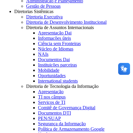
Administração e Planejamento
Gestão de Pessoas
Diretorias Sistêmicas
Diretoria Executiva
Diretoria de Desenvolvimento Institucional
Diretoria de Assuntos Internacionais
Apresentação Dai
Informações úteis
Ciência sem Fronteiras
Núcleo de Idiomas
NAIs
Documentos Dai
Instituições parceiras
Mobilidade
Oportunidades
International students
Diretoria de Tecnologia da Informação
Apresentação
TI nos câmpus
Serviços de TI
Comitê de Governança Digital
Documentos DTI
PEN/SUAP
Segurança da Informação
Política de Armazenamento Google