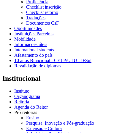
Proficiência
Checklist inscrição
Checklist retorno
Traduções
Documentos CsF
Oportunidades
Instituições Parceiras
Mobilidade
Informações úteis
International students
Afastamento do país
10 anos Binacional - CETP/UTU - IFSul
Revalidação de diplomas
Institucional
Instituto
Organograma
Reitoria
Agenda do Reitor
Pró-reitorias
Ensino
Pesquisa, Inovação e Pós-graduação
Extensão e Cultura