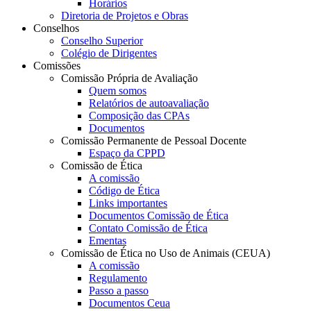
Horários
Diretoria de Projetos e Obras
Conselhos
Conselho Superior
Colégio de Dirigentes
Comissões
Comissão Própria de Avaliação
Quem somos
Relatórios de autoavaliação
Composição das CPAs
Documentos
Comissão Permanente de Pessoal Docente
Espaço da CPPD
Comissão de Ética
A comissão
Código de Ética
Links importantes
Documentos Comissão de Ética
Contato Comissão de Ética
Ementas
Comissão de Ética no Uso de Animais (CEUA)
A comissão
Regulamento
Passo a passo
Documentos Ceua