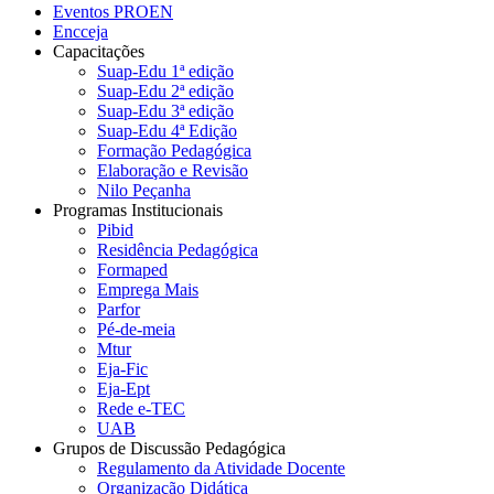
Eventos PROEN
Encceja
Capacitações
Suap-Edu 1ª edição
Suap-Edu 2ª edição
Suap-Edu 3ª edição
Suap-Edu 4ª Edição
Formação Pedagógica
Elaboração e Revisão
Nilo Peçanha
Programas Institucionais
Pibid
Residência Pedagógica
Formaped
Emprega Mais
Parfor
Pé-de-meia
Mtur
Eja-Fic
Eja-Ept
Rede e-TEC
UAB
Grupos de Discussão Pedagógica
Regulamento da Atividade Docente
Organização Didática