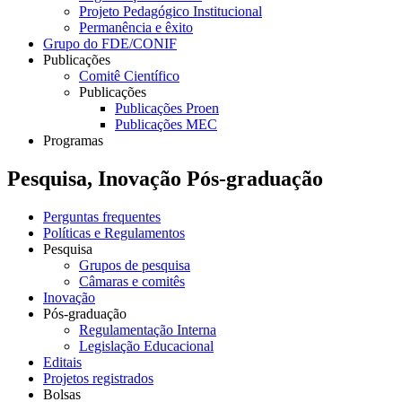
Projeto Pedagógico Institucional
Permanência e êxito
Grupo do FDE/CONIF
Publicações
Comitê Científico
Publicações
Publicações Proen
Publicações MEC
Programas
Pesquisa, Inovação Pós-graduação
Perguntas frequentes
Políticas e Regulamentos
Pesquisa
Grupos de pesquisa
Câmaras e comitês
Inovação
Pós-graduação
Regulamentação Interna
Legislação Educacional
Editais
Projetos registrados
Bolsas