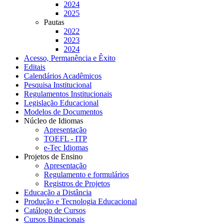
2024
2025
Pautas
2022
2023
2024
Acesso, Permanência e Êxito
Editais
Calendários Acadêmicos
Pesquisa Institucional
Regulamentos Institucionais
Legislação Educacional
Modelos de Documentos
Núcleo de Idiomas
Apresentação
TOEFL - ITP
e-Tec Idiomas
Projetos de Ensino
Apresentação
Regulamento e formulários
Registros de Projetos
Educação a Distância
Produção e Tecnologia Educacional
Catálogo de Cursos
Cursos Binacionais