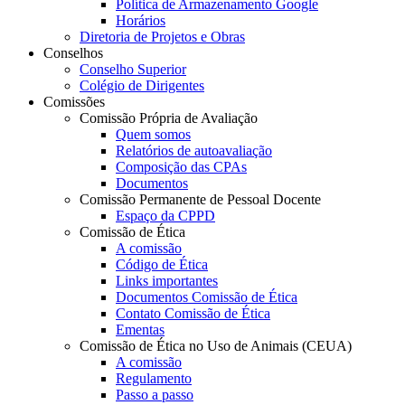
Política de Armazenamento Google
Horários
Diretoria de Projetos e Obras
Conselhos
Conselho Superior
Colégio de Dirigentes
Comissões
Comissão Própria de Avaliação
Quem somos
Relatórios de autoavaliação
Composição das CPAs
Documentos
Comissão Permanente de Pessoal Docente
Espaço da CPPD
Comissão de Ética
A comissão
Código de Ética
Links importantes
Documentos Comissão de Ética
Contato Comissão de Ética
Ementas
Comissão de Ética no Uso de Animais (CEUA)
A comissão
Regulamento
Passo a passo