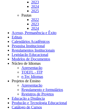
2023
2024
2025
Pautas
2022
2023
2024
Acesso, Permanência e Êxito
Editais
Calendários Acadêmicos
Pesquisa Institucional
Regulamentos Institucionais
Legislação Educacional
Modelos de Documentos
Núcleo de Idiomas
Apresentação
TOEFL - ITP
e-Tec Idiomas
Projetos de Ensino
Apresentação
Regulamento e formulários
Registros de Projetos
Educação a Distância
Produção e Tecnologia Educacional
Catálogo de Cursos