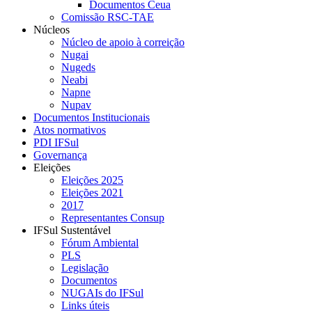
Documentos Ceua
Comissão RSC-TAE
Núcleos
Núcleo de apoio à correição
Nugai
Nugeds
Neabi
Napne
Nupav
Documentos Institucionais
Atos normativos
PDI IFSul
Governança
Eleições
Eleições 2025
Eleições 2021
2017
Representantes Consup
IFSul Sustentável
Fórum Ambiental
PLS
Legislação
Documentos
NUGAIs do IFSul
Links úteis