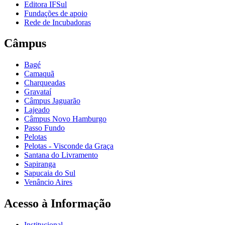
Editora IFSul
Fundações de apoio
Rede de Incubadoras
Câmpus
Bagé
Camaquã
Charqueadas
Gravataí
Câmpus Jaguarão
Lajeado
Câmpus Novo Hamburgo
Passo Fundo
Pelotas
Pelotas - Visconde da Graça
Santana do Livramento
Sapiranga
Sapucaia do Sul
Venâncio Aires
Acesso à Informação
Institucional