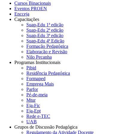
Cursos Binacionais
Eventos PROEN
Encceja
Capacitações
Suap-Edu 1ª edição
Suap-Edu 2ª edição
Suap-Edu 3ª edição
Suap-Edu 4ª Edição
Formação Pedagógica
Elaboração e Revisão
Nilo Peçanha
Programas Institucionais
Pibid
Residência Pedagógica
Formaped
Emprega Mais
Parfor
Pé-de-meia
Mtur
Eja-Fic
Eja-Ept
Rede e-TEC
UAB
Grupos de Discussão Pedagógica
Regulamento da Atividade Docente