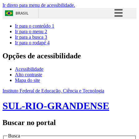
Ir direto para menu de acessibilidade.
BRASIL
Simplifique!
Ir para o conteúdo
1
Ir para o menu
2
Comunica BR
Ir para a busca
3
Ir para o rodapé
4
Participe
Acesso à informação
Opções de acessibilidade
Legislação
Acessibilidade
Canais
Alto contraste
Mapa do site
Instituto Federal de Educação, Ciência e Tecnologia
SUL-RIO-GRANDENSE
Buscar no portal
Busca