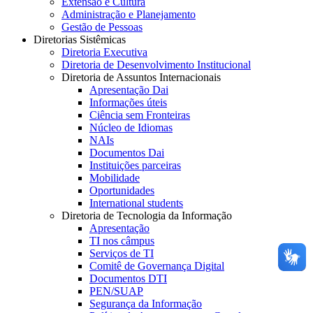
Extensão e Cultura
Administração e Planejamento
Gestão de Pessoas
Diretorias Sistêmicas
Diretoria Executiva
Diretoria de Desenvolvimento Institucional
Diretoria de Assuntos Internacionais
Apresentação Dai
Informações úteis
Ciência sem Fronteiras
Núcleo de Idiomas
NAIs
Documentos Dai
Instituições parceiras
Mobilidade
Oportunidades
International students
Diretoria de Tecnologia da Informação
Apresentação
TI nos câmpus
Serviços de TI
Comitê de Governança Digital
Documentos DTI
PEN/SUAP
Segurança da Informação