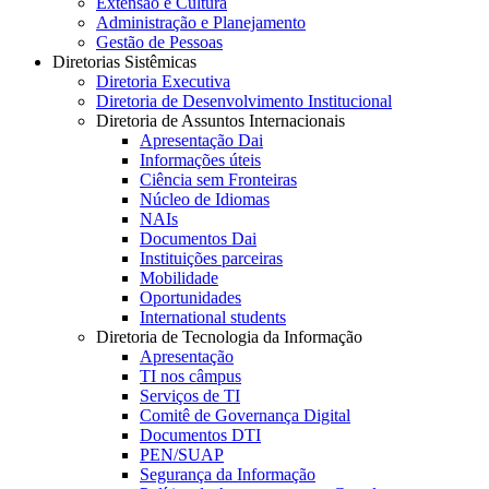
Extensão e Cultura
Administração e Planejamento
Gestão de Pessoas
Diretorias Sistêmicas
Diretoria Executiva
Diretoria de Desenvolvimento Institucional
Diretoria de Assuntos Internacionais
Apresentação Dai
Informações úteis
Ciência sem Fronteiras
Núcleo de Idiomas
NAIs
Documentos Dai
Instituições parceiras
Mobilidade
Oportunidades
International students
Diretoria de Tecnologia da Informação
Apresentação
TI nos câmpus
Serviços de TI
Comitê de Governança Digital
Documentos DTI
PEN/SUAP
Segurança da Informação