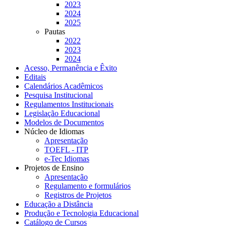
2023
2024
2025
Pautas
2022
2023
2024
Acesso, Permanência e Êxito
Editais
Calendários Acadêmicos
Pesquisa Institucional
Regulamentos Institucionais
Legislação Educacional
Modelos de Documentos
Núcleo de Idiomas
Apresentação
TOEFL - ITP
e-Tec Idiomas
Projetos de Ensino
Apresentação
Regulamento e formulários
Registros de Projetos
Educação a Distância
Produção e Tecnologia Educacional
Catálogo de Cursos