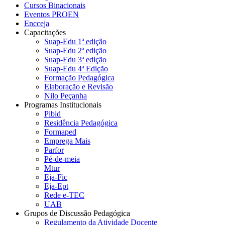
Cursos Binacionais
Eventos PROEN
Encceja
Capacitações
Suap-Edu 1ª edição
Suap-Edu 2ª edição
Suap-Edu 3ª edição
Suap-Edu 4ª Edição
Formação Pedagógica
Elaboração e Revisão
Nilo Peçanha
Programas Institucionais
Pibid
Residência Pedagógica
Formaped
Emprega Mais
Parfor
Pé-de-meia
Mtur
Eja-Fic
Eja-Ept
Rede e-TEC
UAB
Grupos de Discussão Pedagógica
Regulamento da Atividade Docente