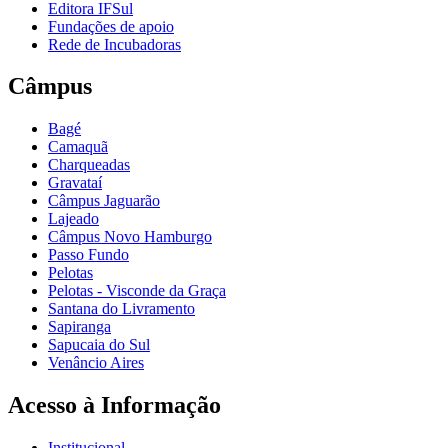
Editora IFSul
Fundações de apoio
Rede de Incubadoras
Câmpus
Bagé
Camaquã
Charqueadas
Gravataí
Câmpus Jaguarão
Lajeado
Câmpus Novo Hamburgo
Passo Fundo
Pelotas
Pelotas - Visconde da Graça
Santana do Livramento
Sapiranga
Sapucaia do Sul
Venâncio Aires
Acesso à Informação
Institucional