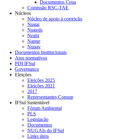
Documentos Ceua
Comissão RSC-TAE
Núcleos
Núcleo de apoio à correição
Nugai
Nugeds
Neabi
Napne
Nupav
Documentos Institucionais
Atos normativos
PDI IFSul
Governança
Eleições
Eleições 2025
Eleições 2021
2017
Representantes Consup
IFSul Sustentável
Fórum Ambiental
PLS
Legislação
Documentos
NUGAIs do IFSul
Links úteis