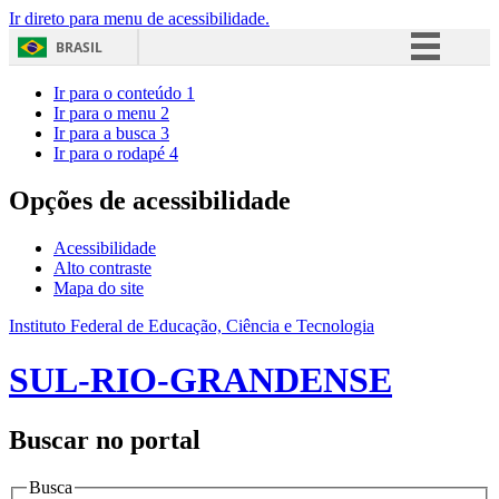
Ir direto para menu de acessibilidade.
BRASIL
Simplifique!
Ir para o conteúdo
1
Ir para o menu
2
Comunica BR
Ir para a busca
3
Ir para o rodapé
4
Participe
Acesso à informação
Opções de acessibilidade
Legislação
Acessibilidade
Canais
Alto contraste
Mapa do site
Instituto Federal de Educação, Ciência e Tecnologia
SUL-RIO-GRANDENSE
Buscar no portal
Busca