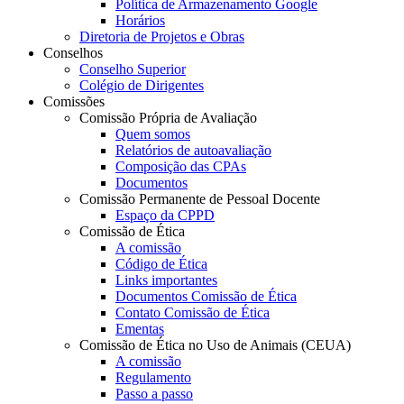
Política de Armazenamento Google
Horários
Diretoria de Projetos e Obras
Conselhos
Conselho Superior
Colégio de Dirigentes
Comissões
Comissão Própria de Avaliação
Quem somos
Relatórios de autoavaliação
Composição das CPAs
Documentos
Comissão Permanente de Pessoal Docente
Espaço da CPPD
Comissão de Ética
A comissão
Código de Ética
Links importantes
Documentos Comissão de Ética
Contato Comissão de Ética
Ementas
Comissão de Ética no Uso de Animais (CEUA)
A comissão
Regulamento
Passo a passo