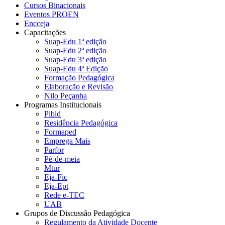
Cursos Binacionais
Eventos PROEN
Encceja
Capacitações
Suap-Edu 1ª edição
Suap-Edu 2ª edição
Suap-Edu 3ª edição
Suap-Edu 4ª Edição
Formação Pedagógica
Elaboração e Revisão
Nilo Peçanha
Programas Institucionais
Pibid
Residência Pedagógica
Formaped
Emprega Mais
Parfor
Pé-de-meia
Mtur
Eja-Fic
Eja-Ept
Rede e-TEC
UAB
Grupos de Discussão Pedagógica
Regulamento da Atividade Docente