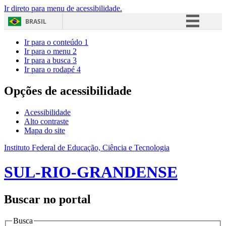
Ir direto para menu de acessibilidade.
BRASIL
Simplifique!
Ir para o conteúdo
1
Ir para o menu
2
Comunica BR
Ir para a busca
3
Ir para o rodapé
4
Participe
Acesso à informação
Opções de acessibilidade
Legislação
Acessibilidade
Canais
Alto contraste
Mapa do site
Instituto Federal de Educação, Ciência e Tecnologia
SUL-RIO-GRANDENSE
Buscar no portal
Busca