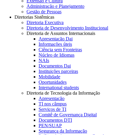
Extensão e Cultura
Administração e Planejamento
Gestão de Pessoas
Diretorias Sistêmicas
Diretoria Executiva
Diretoria de Desenvolvimento Institucional
Diretoria de Assuntos Internacionais
Apresentação Dai
Informações úteis
Ciência sem Fronteiras
Núcleo de Idiomas
NAIs
Documentos Dai
Instituições parceiras
Mobilidade
Oportunidades
International students
Diretoria de Tecnologia da Informação
Apresentação
TI nos câmpus
Serviços de TI
Comitê de Governança Digital
Documentos DTI
PEN/SUAP
Segurança da Informação