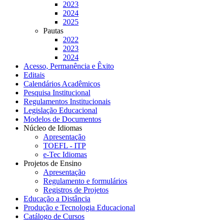
2023
2024
2025
Pautas
2022
2023
2024
Acesso, Permanência e Êxito
Editais
Calendários Acadêmicos
Pesquisa Institucional
Regulamentos Institucionais
Legislação Educacional
Modelos de Documentos
Núcleo de Idiomas
Apresentação
TOEFL - ITP
e-Tec Idiomas
Projetos de Ensino
Apresentação
Regulamento e formulários
Registros de Projetos
Educação a Distância
Produção e Tecnologia Educacional
Catálogo de Cursos