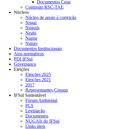
Documentos Ceua
Comissão RSC-TAE
Núcleos
Núcleo de apoio à correição
Nugai
Nugeds
Neabi
Napne
Nupav
Documentos Institucionais
Atos normativos
PDI IFSul
Governança
Eleições
Eleições 2025
Eleições 2021
2017
Representantes Consup
IFSul Sustentável
Fórum Ambiental
PLS
Legislação
Documentos
NUGAIs do IFSul
Links úteis