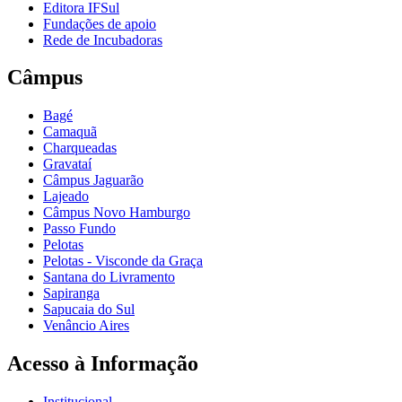
Editora IFSul
Fundações de apoio
Rede de Incubadoras
Câmpus
Bagé
Camaquã
Charqueadas
Gravataí
Câmpus Jaguarão
Lajeado
Câmpus Novo Hamburgo
Passo Fundo
Pelotas
Pelotas - Visconde da Graça
Santana do Livramento
Sapiranga
Sapucaia do Sul
Venâncio Aires
Acesso à Informação
Institucional