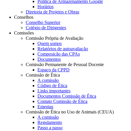
Política de Armazenamento Google
Horários
Diretoria de Projetos e Obras
Conselhos
Conselho Superior
Colégio de Dirigentes
Comissões
Comissão Própria de Avaliação
Quem somos
Relatórios de autoavaliação
Composição das CPAs
Documentos
Comissão Permanente de Pessoal Docente
Espaço da CPPD
Comissão de Ética
A comissão
Código de Ética
Links importantes
Documentos Comissão de Ética
Contato Comissão de Ética
Ementas
Comissão de Ética no Uso de Animais (CEUA)
A comissão
Regulamento
Passo a passo