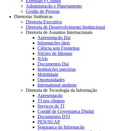
Extensão e Cultura
Administração e Planejamento
Gestão de Pessoas
Diretorias Sistêmicas
Diretoria Executiva
Diretoria de Desenvolvimento Institucional
Diretoria de Assuntos Internacionais
Apresentação Dai
Informações úteis
Ciência sem Fronteiras
Núcleo de Idiomas
NAIs
Documentos Dai
Instituições parceiras
Mobilidade
Oportunidades
International students
Diretoria de Tecnologia da Informação
Apresentação
TI nos câmpus
Serviços de TI
Comitê de Governança Digital
Documentos DTI
PEN/SUAP
Segurança da Informação