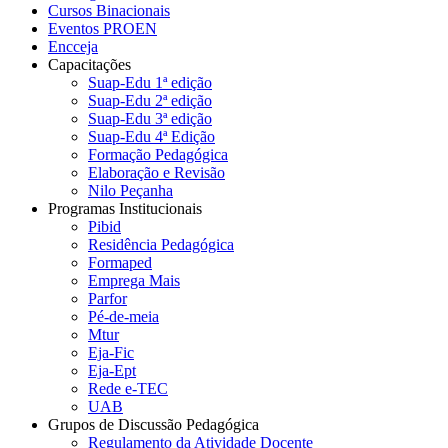
Cursos Binacionais
Eventos PROEN
Encceja
Capacitações
Suap-Edu 1ª edição
Suap-Edu 2ª edição
Suap-Edu 3ª edição
Suap-Edu 4ª Edição
Formação Pedagógica
Elaboração e Revisão
Nilo Peçanha
Programas Institucionais
Pibid
Residência Pedagógica
Formaped
Emprega Mais
Parfor
Pé-de-meia
Mtur
Eja-Fic
Eja-Ept
Rede e-TEC
UAB
Grupos de Discussão Pedagógica
Regulamento da Atividade Docente