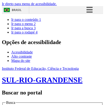
Ir direto para menu de acessibilidade.
BRASIL
Simplifique!
Ir para o conteúdo
1
Ir para o menu
2
Comunica BR
Ir para a busca
3
Ir para o rodapé
4
Participe
Acesso à informação
Opções de acessibilidade
Legislação
Acessibilidade
Canais
Alto contraste
Mapa do site
Instituto Federal de Educação, Ciência e Tecnologia
SUL-RIO-GRANDENSE
Buscar no portal
Busca