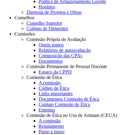
Política de Armazenamento Google
Horários
Diretoria de Projetos e Obras
Conselhos
Conselho Superior
Colégio de Dirigentes
Comissões
Comissão Própria de Avaliação
Quem somos
Relatórios de autoavaliação
Composição das CPAs
Documentos
Comissão Permanente de Pessoal Docente
Espaço da CPPD
Comissão de Ética
A comissão
Código de Ética
Links importantes
Documentos Comissão de Ética
Contato Comissão de Ética
Ementas
Comissão de Ética no Uso de Animais (CEUA)
A comissão
Regulamento
Passo a passo