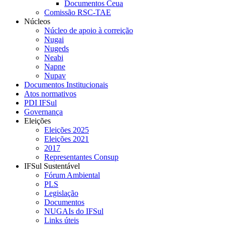
Documentos Ceua
Comissão RSC-TAE
Núcleos
Núcleo de apoio à correição
Nugai
Nugeds
Neabi
Napne
Nupav
Documentos Institucionais
Atos normativos
PDI IFSul
Governança
Eleições
Eleições 2025
Eleições 2021
2017
Representantes Consup
IFSul Sustentável
Fórum Ambiental
PLS
Legislação
Documentos
NUGAIs do IFSul
Links úteis