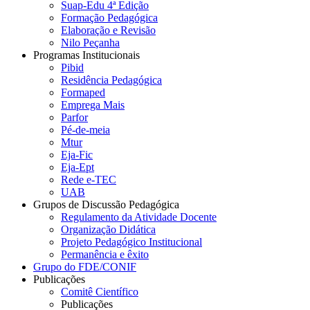
Suap-Edu 4ª Edição
Formação Pedagógica
Elaboração e Revisão
Nilo Peçanha
Programas Institucionais
Pibid
Residência Pedagógica
Formaped
Emprega Mais
Parfor
Pé-de-meia
Mtur
Eja-Fic
Eja-Ept
Rede e-TEC
UAB
Grupos de Discussão Pedagógica
Regulamento da Atividade Docente
Organização Didática
Projeto Pedagógico Institucional
Permanência e êxito
Grupo do FDE/CONIF
Publicações
Comitê Científico
Publicações