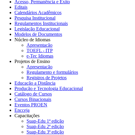
Acesso, Permanência e Êxito
Editais
Calendários Acadêmicos
Pesquisa Institucional
Regulamentos Institucionais
Legislação Educacional
Modelos de Documentos
Núcleo de Idiomas
Apresentação
TOEFL - ITP
e-Tec Idiomas
Projetos de Ensino
Apresentação
Regulamento e formulários
Registros de Projetos
Educação a Distância
Produção e Tecnologia Educacional
Catálogo de Cursos
Cursos Binacionais
Eventos PROEN
Encceja
Capacitações
Suap-Edu 1ª edição
Suap-Edu 2ª edição
Suap-Edu 3ª edição