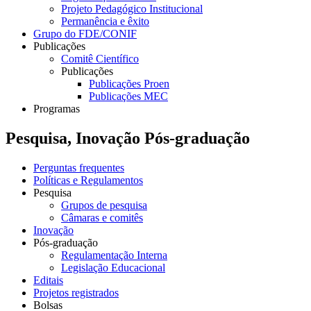
Projeto Pedagógico Institucional
Permanência e êxito
Grupo do FDE/CONIF
Publicações
Comitê Científico
Publicações
Publicações Proen
Publicações MEC
Programas
Pesquisa, Inovação Pós-graduação
Perguntas frequentes
Políticas e Regulamentos
Pesquisa
Grupos de pesquisa
Câmaras e comitês
Inovação
Pós-graduação
Regulamentação Interna
Legislação Educacional
Editais
Projetos registrados
Bolsas