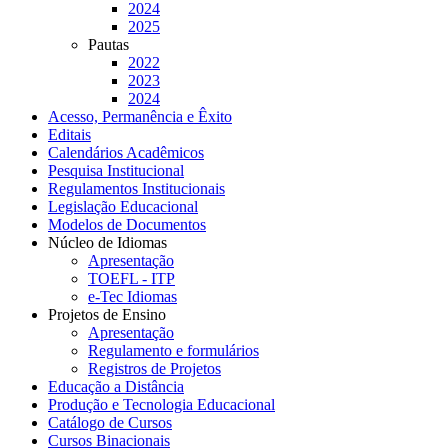
2024
2025
Pautas
2022
2023
2024
Acesso, Permanência e Êxito
Editais
Calendários Acadêmicos
Pesquisa Institucional
Regulamentos Institucionais
Legislação Educacional
Modelos de Documentos
Núcleo de Idiomas
Apresentação
TOEFL - ITP
e-Tec Idiomas
Projetos de Ensino
Apresentação
Regulamento e formulários
Registros de Projetos
Educação a Distância
Produção e Tecnologia Educacional
Catálogo de Cursos
Cursos Binacionais