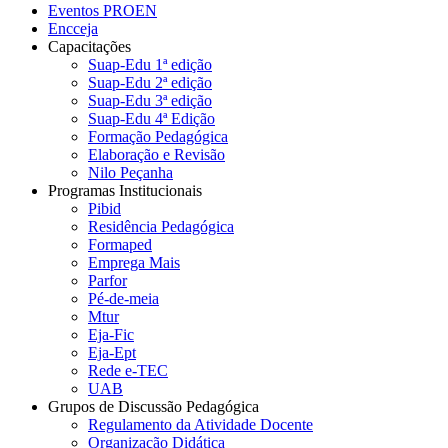
Eventos PROEN
Encceja
Capacitações
Suap-Edu 1ª edição
Suap-Edu 2ª edição
Suap-Edu 3ª edição
Suap-Edu 4ª Edição
Formação Pedagógica
Elaboração e Revisão
Nilo Peçanha
Programas Institucionais
Pibid
Residência Pedagógica
Formaped
Emprega Mais
Parfor
Pé-de-meia
Mtur
Eja-Fic
Eja-Ept
Rede e-TEC
UAB
Grupos de Discussão Pedagógica
Regulamento da Atividade Docente
Organização Didática