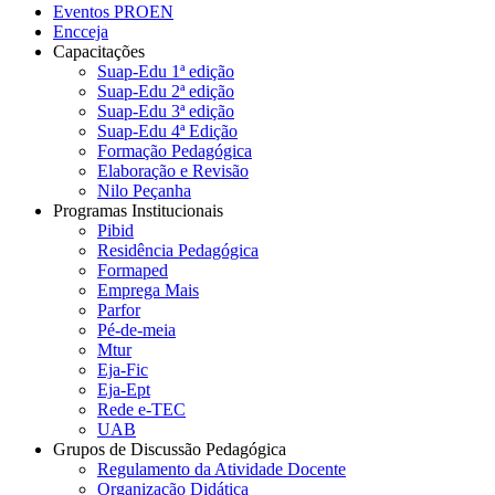
Eventos PROEN
Encceja
Capacitações
Suap-Edu 1ª edição
Suap-Edu 2ª edição
Suap-Edu 3ª edição
Suap-Edu 4ª Edição
Formação Pedagógica
Elaboração e Revisão
Nilo Peçanha
Programas Institucionais
Pibid
Residência Pedagógica
Formaped
Emprega Mais
Parfor
Pé-de-meia
Mtur
Eja-Fic
Eja-Ept
Rede e-TEC
UAB
Grupos de Discussão Pedagógica
Regulamento da Atividade Docente
Organização Didática