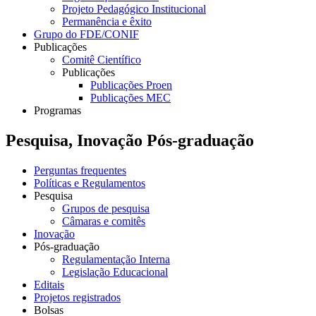
Projeto Pedagógico Institucional
Permanência e êxito
Grupo do FDE/CONIF
Publicações
Comitê Científico
Publicações
Publicações Proen
Publicações MEC
Programas
Pesquisa, Inovação Pós-graduação
Perguntas frequentes
Políticas e Regulamentos
Pesquisa
Grupos de pesquisa
Câmaras e comitês
Inovação
Pós-graduação
Regulamentação Interna
Legislação Educacional
Editais
Projetos registrados
Bolsas