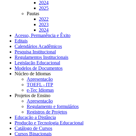
2024
2025
Pautas
2022
2023
2024
Acesso, Permanência e Êxito
Editais
Calendários Acadêmicos
Pesquisa Institucional
Regulamentos Institucionais
Legislação Educacional
Modelos de Documentos
Núcleo de Idiomas
Apresentação
TOEFL - ITP
e-Tec Idiomas
Projetos de Ensino
Apresentação
Regulamento e formulários
Registros de Projetos
Educação a Distância
Produção e Tecnologia Educacional
Catálogo de Cursos
Cursos Binacionais