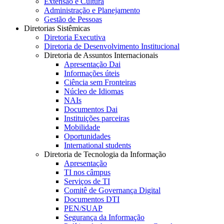
Extensão e Cultura
Administração e Planejamento
Gestão de Pessoas
Diretorias Sistêmicas
Diretoria Executiva
Diretoria de Desenvolvimento Institucional
Diretoria de Assuntos Internacionais
Apresentação Dai
Informações úteis
Ciência sem Fronteiras
Núcleo de Idiomas
NAIs
Documentos Dai
Instituições parceiras
Mobilidade
Oportunidades
International students
Diretoria de Tecnologia da Informação
Apresentação
TI nos câmpus
Serviços de TI
Comitê de Governança Digital
Documentos DTI
PEN/SUAP
Segurança da Informação