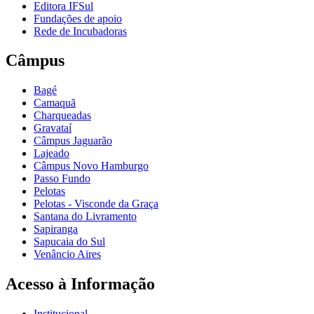
Editora IFSul
Fundações de apoio
Rede de Incubadoras
Câmpus
Bagé
Camaquã
Charqueadas
Gravataí
Câmpus Jaguarão
Lajeado
Câmpus Novo Hamburgo
Passo Fundo
Pelotas
Pelotas - Visconde da Graça
Santana do Livramento
Sapiranga
Sapucaia do Sul
Venâncio Aires
Acesso à Informação
Institucional