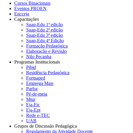
Cursos Binacionais
Eventos PROEN
Encceja
Capacitações
Suap-Edu 1ª edição
Suap-Edu 2ª edição
Suap-Edu 3ª edição
Suap-Edu 4ª Edição
Formação Pedagógica
Elaboração e Revisão
Nilo Peçanha
Programas Institucionais
Pibid
Residência Pedagógica
Formaped
Emprega Mais
Parfor
Pé-de-meia
Mtur
Eja-Fic
Eja-Ept
Rede e-TEC
UAB
Grupos de Discussão Pedagógica
Regulamento da Atividade Docente