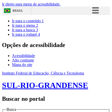
Ir direto para menu de acessibilidade.
BRASIL
Simplifique!
Ir para o conteúdo
1
Ir para o menu
2
Comunica BR
Ir para a busca
3
Ir para o rodapé
4
Participe
Acesso à informação
Opções de acessibilidade
Legislação
Acessibilidade
Canais
Alto contraste
Mapa do site
Instituto Federal de Educação, Ciência e Tecnologia
SUL-RIO-GRANDENSE
Buscar no portal
Busca