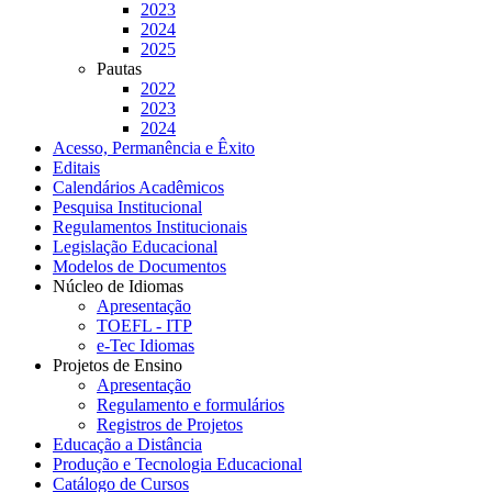
2023
2024
2025
Pautas
2022
2023
2024
Acesso, Permanência e Êxito
Editais
Calendários Acadêmicos
Pesquisa Institucional
Regulamentos Institucionais
Legislação Educacional
Modelos de Documentos
Núcleo de Idiomas
Apresentação
TOEFL - ITP
e-Tec Idiomas
Projetos de Ensino
Apresentação
Regulamento e formulários
Registros de Projetos
Educação a Distância
Produção e Tecnologia Educacional
Catálogo de Cursos