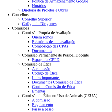
Política de Armazenamento Google
Horários
Diretoria de Projetos e Obras
Conselhos
Conselho Superior
Colégio de Dirigentes
Comissões
Comissão Própria de Avaliação
Quem somos
Relatórios de autoavaliação
Composição das CPAs
Documentos
Comissão Permanente de Pessoal Docente
Espaço da CPPD
Comissão de Ética
A comissão
Código de Ética
Links importantes
Documentos Comissão de Ética
Contato Comissão de Ética
Ementas
Comissão de Ética no Uso de Animais (CEUA)
A comissão
Regulamento
Passo a passo