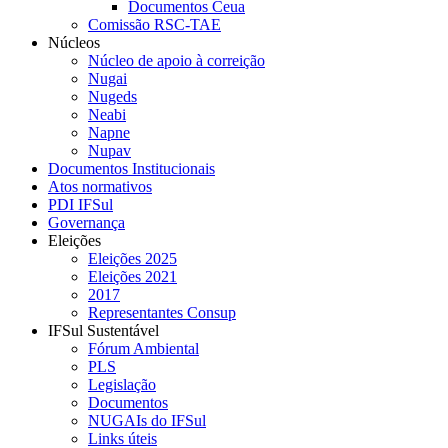
Documentos Ceua
Comissão RSC-TAE
Núcleos
Núcleo de apoio à correição
Nugai
Nugeds
Neabi
Napne
Nupav
Documentos Institucionais
Atos normativos
PDI IFSul
Governança
Eleições
Eleições 2025
Eleições 2021
2017
Representantes Consup
IFSul Sustentável
Fórum Ambiental
PLS
Legislação
Documentos
NUGAIs do IFSul
Links úteis