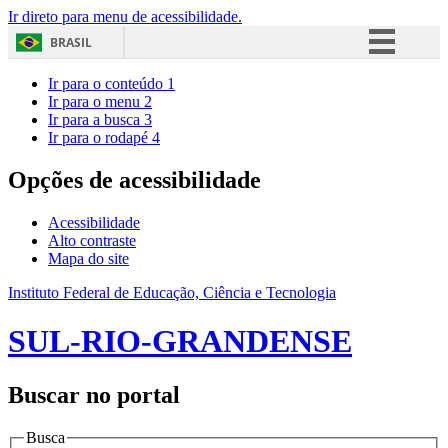
Ir direto para menu de acessibilidade.
BRASIL
Simplifique!
Ir para o conteúdo
1
Ir para o menu
2
Comunica BR
Ir para a busca
3
Ir para o rodapé
4
Participe
Acesso à informação
Opções de acessibilidade
Legislação
Acessibilidade
Canais
Alto contraste
Mapa do site
Instituto Federal de Educação, Ciência e Tecnologia
SUL-RIO-GRANDENSE
Buscar no portal
Busca