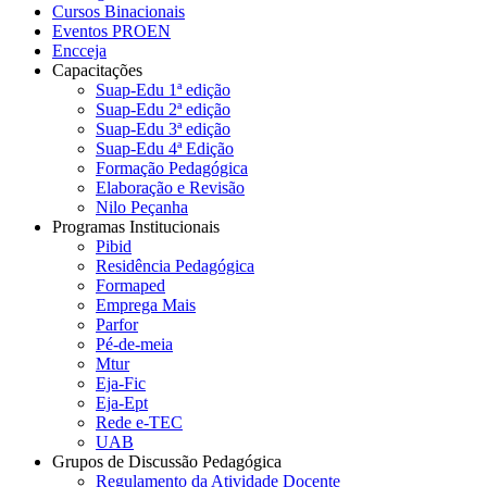
Cursos Binacionais
Eventos PROEN
Encceja
Capacitações
Suap-Edu 1ª edição
Suap-Edu 2ª edição
Suap-Edu 3ª edição
Suap-Edu 4ª Edição
Formação Pedagógica
Elaboração e Revisão
Nilo Peçanha
Programas Institucionais
Pibid
Residência Pedagógica
Formaped
Emprega Mais
Parfor
Pé-de-meia
Mtur
Eja-Fic
Eja-Ept
Rede e-TEC
UAB
Grupos de Discussão Pedagógica
Regulamento da Atividade Docente