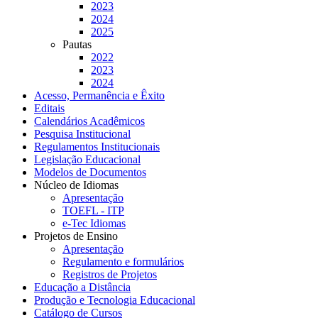
2023
2024
2025
Pautas
2022
2023
2024
Acesso, Permanência e Êxito
Editais
Calendários Acadêmicos
Pesquisa Institucional
Regulamentos Institucionais
Legislação Educacional
Modelos de Documentos
Núcleo de Idiomas
Apresentação
TOEFL - ITP
e-Tec Idiomas
Projetos de Ensino
Apresentação
Regulamento e formulários
Registros de Projetos
Educação a Distância
Produção e Tecnologia Educacional
Catálogo de Cursos