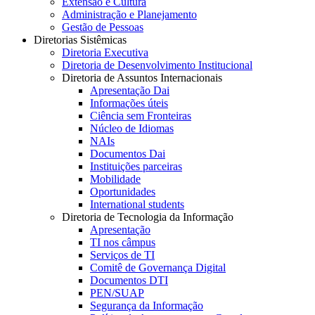
Extensão e Cultura
Administração e Planejamento
Gestão de Pessoas
Diretorias Sistêmicas
Diretoria Executiva
Diretoria de Desenvolvimento Institucional
Diretoria de Assuntos Internacionais
Apresentação Dai
Informações úteis
Ciência sem Fronteiras
Núcleo de Idiomas
NAIs
Documentos Dai
Instituições parceiras
Mobilidade
Oportunidades
International students
Diretoria de Tecnologia da Informação
Apresentação
TI nos câmpus
Serviços de TI
Comitê de Governança Digital
Documentos DTI
PEN/SUAP
Segurança da Informação