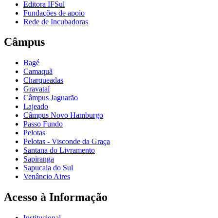
Editora IFSul
Fundações de apoio
Rede de Incubadoras
Câmpus
Bagé
Camaquã
Charqueadas
Gravataí
Câmpus Jaguarão
Lajeado
Câmpus Novo Hamburgo
Passo Fundo
Pelotas
Pelotas - Visconde da Graça
Santana do Livramento
Sapiranga
Sapucaia do Sul
Venâncio Aires
Acesso à Informação
Institucional