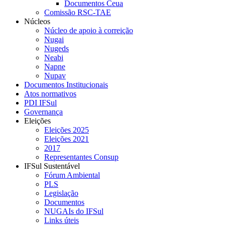
Documentos Ceua
Comissão RSC-TAE
Núcleos
Núcleo de apoio à correição
Nugai
Nugeds
Neabi
Napne
Nupav
Documentos Institucionais
Atos normativos
PDI IFSul
Governança
Eleições
Eleições 2025
Eleições 2021
2017
Representantes Consup
IFSul Sustentável
Fórum Ambiental
PLS
Legislação
Documentos
NUGAIs do IFSul
Links úteis