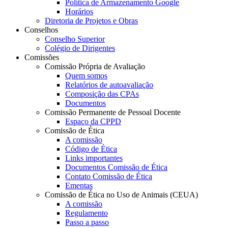
Política de Armazenamento Google
Horários
Diretoria de Projetos e Obras
Conselhos
Conselho Superior
Colégio de Dirigentes
Comissões
Comissão Própria de Avaliação
Quem somos
Relatórios de autoavaliação
Composição das CPAs
Documentos
Comissão Permanente de Pessoal Docente
Espaço da CPPD
Comissão de Ética
A comissão
Código de Ética
Links importantes
Documentos Comissão de Ética
Contato Comissão de Ética
Ementas
Comissão de Ética no Uso de Animais (CEUA)
A comissão
Regulamento
Passo a passo