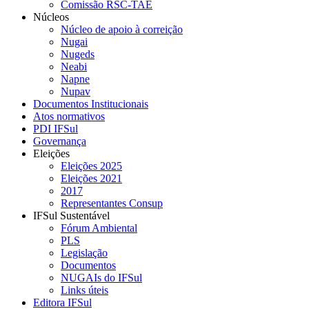
Comissão RSC-TAE
Núcleos
Núcleo de apoio à correição
Nugai
Nugeds
Neabi
Napne
Nupav
Documentos Institucionais
Atos normativos
PDI IFSul
Governança
Eleições
Eleições 2025
Eleições 2021
2017
Representantes Consup
IFSul Sustentável
Fórum Ambiental
PLS
Legislação
Documentos
NUGAIs do IFSul
Links úteis
Editora IFSul