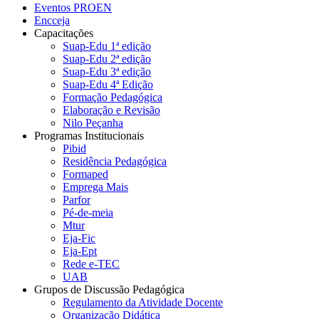
Eventos PROEN
Encceja
Capacitações
Suap-Edu 1ª edição
Suap-Edu 2ª edição
Suap-Edu 3ª edição
Suap-Edu 4ª Edição
Formação Pedagógica
Elaboração e Revisão
Nilo Peçanha
Programas Institucionais
Pibid
Residência Pedagógica
Formaped
Emprega Mais
Parfor
Pé-de-meia
Mtur
Eja-Fic
Eja-Ept
Rede e-TEC
UAB
Grupos de Discussão Pedagógica
Regulamento da Atividade Docente
Organização Didática