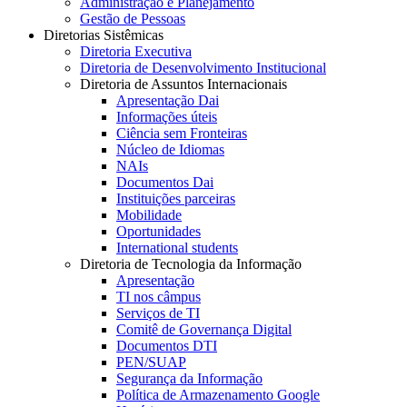
Administração e Planejamento
Gestão de Pessoas
Diretorias Sistêmicas
Diretoria Executiva
Diretoria de Desenvolvimento Institucional
Diretoria de Assuntos Internacionais
Apresentação Dai
Informações úteis
Ciência sem Fronteiras
Núcleo de Idiomas
NAIs
Documentos Dai
Instituições parceiras
Mobilidade
Oportunidades
International students
Diretoria de Tecnologia da Informação
Apresentação
TI nos câmpus
Serviços de TI
Comitê de Governança Digital
Documentos DTI
PEN/SUAP
Segurança da Informação
Política de Armazenamento Google