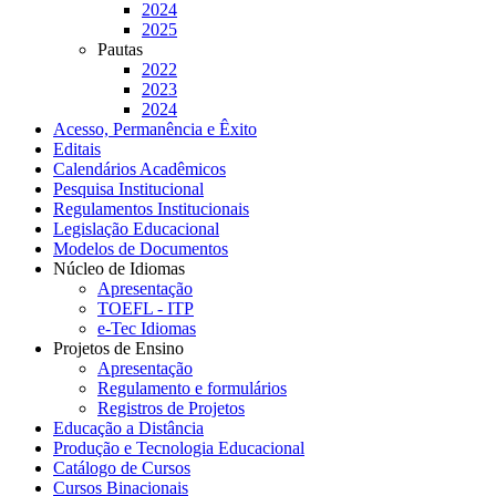
2024
2025
Pautas
2022
2023
2024
Acesso, Permanência e Êxito
Editais
Calendários Acadêmicos
Pesquisa Institucional
Regulamentos Institucionais
Legislação Educacional
Modelos de Documentos
Núcleo de Idiomas
Apresentação
TOEFL - ITP
e-Tec Idiomas
Projetos de Ensino
Apresentação
Regulamento e formulários
Registros de Projetos
Educação a Distância
Produção e Tecnologia Educacional
Catálogo de Cursos
Cursos Binacionais