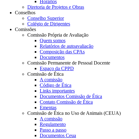
Horários
Diretoria de Projetos e Obras
Conselhos
Conselho Superior
Colégio de Dirigentes
Comissões
Comissão Própria de Avaliação
Quem somos
Relatórios de autoavaliação
Composição das CPAs
Documentos
Comissão Permanente de Pessoal Docente
Espaço da CPPD
Comissão de Ética
A comissão
Código de Ética
Links importantes
Documentos Comissão de Ética
Contato Comissão de Ética
Ementas
Comissão de Ética no Uso de Animais (CEUA)
A comissão
Regulamento
Passo a passo
Documentos Ceua