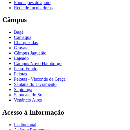
Fundações de apoio
Rede de Incubadoras
Câmpus
Bagé
Camaquã
Charqueadas
Gravataí
Câmpus Jaguarão
Lajeado
Câmpus Novo Hamburgo
Passo Fundo
Pelotas
Pelotas - Visconde da Graça
Santana do Livramento
Sapiranga
Sapucaia do Sul
Venâncio Aires
Acesso à Informação
Institucional
Ações e Programas