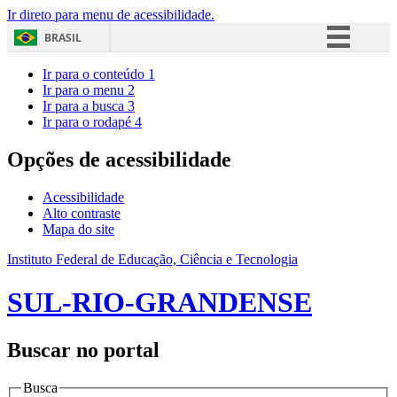
Ir direto para menu de acessibilidade.
BRASIL
Simplifique!
Ir para o conteúdo
1
Ir para o menu
2
Comunica BR
Ir para a busca
3
Ir para o rodapé
4
Participe
Acesso à informação
Opções de acessibilidade
Legislação
Acessibilidade
Canais
Alto contraste
Mapa do site
Instituto Federal de Educação, Ciência e Tecnologia
SUL-RIO-GRANDENSE
Buscar no portal
Busca