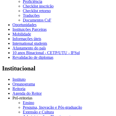
Proficiência
Checklist inscrição
Checklist retorno
Traduções
Documentos CsF
Oportunidades
Instituições Parceiras
Mobilidade
Informações úteis
International students
Afastamento do país
10 anos Binacional - CETP/UTU - IFSul
Revalidação de diplomas
Institucional
Instituto
Organograma
Reitoria
Agenda do Reitor
Pró-reitorias
Ensino
Pesquisa, Inovação e Pós-graduação
Extensão e Cultura