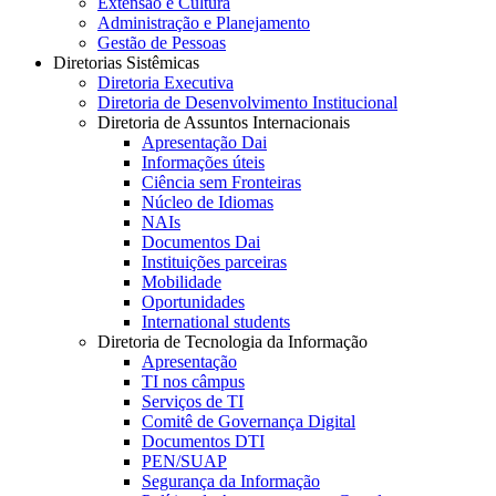
Extensão e Cultura
Administração e Planejamento
Gestão de Pessoas
Diretorias Sistêmicas
Diretoria Executiva
Diretoria de Desenvolvimento Institucional
Diretoria de Assuntos Internacionais
Apresentação Dai
Informações úteis
Ciência sem Fronteiras
Núcleo de Idiomas
NAIs
Documentos Dai
Instituições parceiras
Mobilidade
Oportunidades
International students
Diretoria de Tecnologia da Informação
Apresentação
TI nos câmpus
Serviços de TI
Comitê de Governança Digital
Documentos DTI
PEN/SUAP
Segurança da Informação