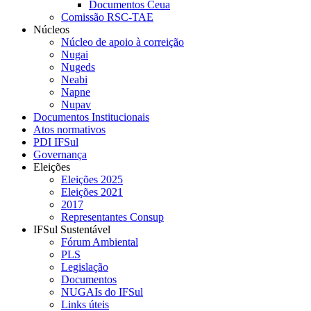
Documentos Ceua
Comissão RSC-TAE
Núcleos
Núcleo de apoio à correição
Nugai
Nugeds
Neabi
Napne
Nupav
Documentos Institucionais
Atos normativos
PDI IFSul
Governança
Eleições
Eleições 2025
Eleições 2021
2017
Representantes Consup
IFSul Sustentável
Fórum Ambiental
PLS
Legislação
Documentos
NUGAIs do IFSul
Links úteis