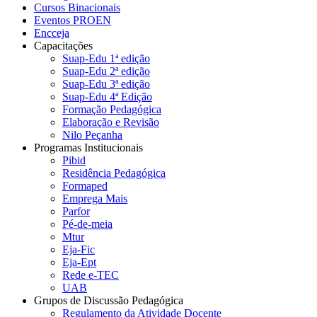
Cursos Binacionais
Eventos PROEN
Encceja
Capacitações
Suap-Edu 1ª edição
Suap-Edu 2ª edição
Suap-Edu 3ª edição
Suap-Edu 4ª Edição
Formação Pedagógica
Elaboração e Revisão
Nilo Peçanha
Programas Institucionais
Pibid
Residência Pedagógica
Formaped
Emprega Mais
Parfor
Pé-de-meia
Mtur
Eja-Fic
Eja-Ept
Rede e-TEC
UAB
Grupos de Discussão Pedagógica
Regulamento da Atividade Docente