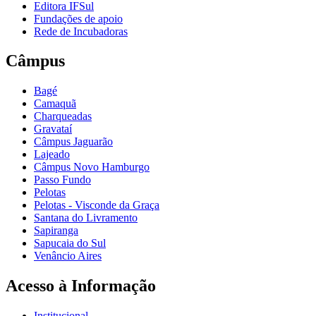
Editora IFSul
Fundações de apoio
Rede de Incubadoras
Câmpus
Bagé
Camaquã
Charqueadas
Gravataí
Câmpus Jaguarão
Lajeado
Câmpus Novo Hamburgo
Passo Fundo
Pelotas
Pelotas - Visconde da Graça
Santana do Livramento
Sapiranga
Sapucaia do Sul
Venâncio Aires
Acesso à Informação
Institucional