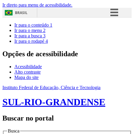
Ir direto para menu de acessibilidade.
BRASIL
Simplifique!
Ir para o conteúdo
1
Ir para o menu
2
Comunica BR
Ir para a busca
3
Ir para o rodapé
4
Participe
Acesso à informação
Opções de acessibilidade
Legislação
Acessibilidade
Canais
Alto contraste
Mapa do site
Instituto Federal de Educação, Ciência e Tecnologia
SUL-RIO-GRANDENSE
Buscar no portal
Busca