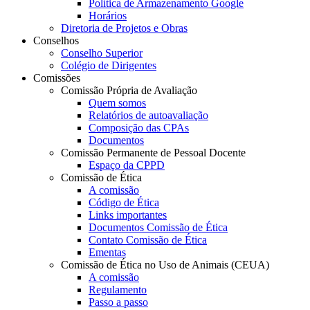
Política de Armazenamento Google
Horários
Diretoria de Projetos e Obras
Conselhos
Conselho Superior
Colégio de Dirigentes
Comissões
Comissão Própria de Avaliação
Quem somos
Relatórios de autoavaliação
Composição das CPAs
Documentos
Comissão Permanente de Pessoal Docente
Espaço da CPPD
Comissão de Ética
A comissão
Código de Ética
Links importantes
Documentos Comissão de Ética
Contato Comissão de Ética
Ementas
Comissão de Ética no Uso de Animais (CEUA)
A comissão
Regulamento
Passo a passo