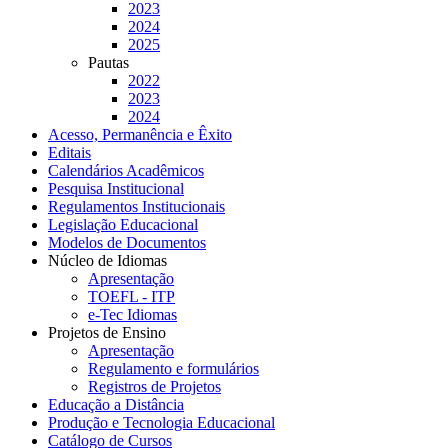
2023
2024
2025
Pautas
2022
2023
2024
Acesso, Permanência e Êxito
Editais
Calendários Acadêmicos
Pesquisa Institucional
Regulamentos Institucionais
Legislação Educacional
Modelos de Documentos
Núcleo de Idiomas
Apresentação
TOEFL - ITP
e-Tec Idiomas
Projetos de Ensino
Apresentação
Regulamento e formulários
Registros de Projetos
Educação a Distância
Produção e Tecnologia Educacional
Catálogo de Cursos