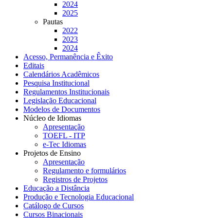
2024
2025
Pautas
2022
2023
2024
Acesso, Permanência e Êxito
Editais
Calendários Acadêmicos
Pesquisa Institucional
Regulamentos Institucionais
Legislação Educacional
Modelos de Documentos
Núcleo de Idiomas
Apresentação
TOEFL - ITP
e-Tec Idiomas
Projetos de Ensino
Apresentação
Regulamento e formulários
Registros de Projetos
Educação a Distância
Produção e Tecnologia Educacional
Catálogo de Cursos
Cursos Binacionais