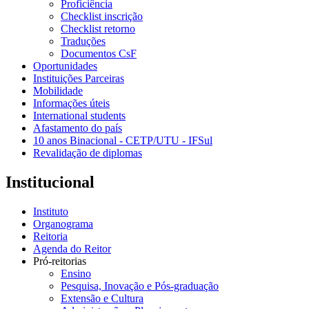
Proficiência
Checklist inscrição
Checklist retorno
Traduções
Documentos CsF
Oportunidades
Instituições Parceiras
Mobilidade
Informações úteis
International students
Afastamento do país
10 anos Binacional - CETP/UTU - IFSul
Revalidação de diplomas
Institucional
Instituto
Organograma
Reitoria
Agenda do Reitor
Pró-reitorias
Ensino
Pesquisa, Inovação e Pós-graduação
Extensão e Cultura