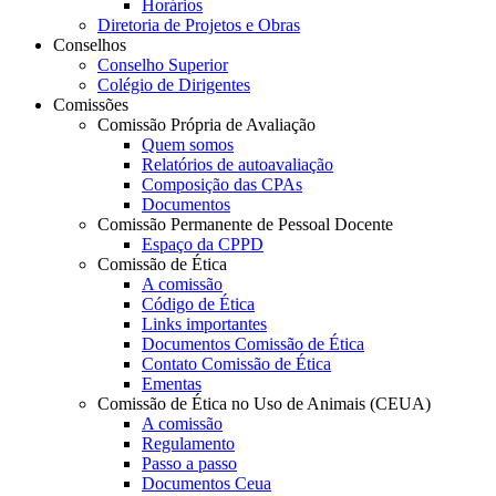
Horários
Diretoria de Projetos e Obras
Conselhos
Conselho Superior
Colégio de Dirigentes
Comissões
Comissão Própria de Avaliação
Quem somos
Relatórios de autoavaliação
Composição das CPAs
Documentos
Comissão Permanente de Pessoal Docente
Espaço da CPPD
Comissão de Ética
A comissão
Código de Ética
Links importantes
Documentos Comissão de Ética
Contato Comissão de Ética
Ementas
Comissão de Ética no Uso de Animais (CEUA)
A comissão
Regulamento
Passo a passo
Documentos Ceua