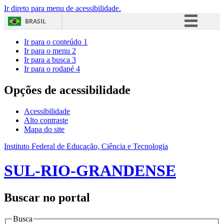
Ir direto para menu de acessibilidade.
BRASIL
Simplifique!
Ir para o conteúdo
1
Ir para o menu
2
Comunica BR
Ir para a busca
3
Ir para o rodapé
4
Participe
Acesso à informação
Opções de acessibilidade
Legislação
Acessibilidade
Canais
Alto contraste
Mapa do site
Instituto Federal de Educação, Ciência e Tecnologia
SUL-RIO-GRANDENSE
Buscar no portal
Busca