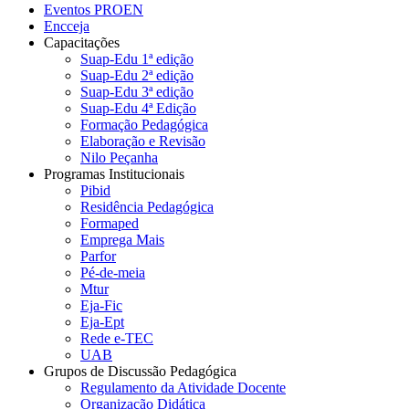
Eventos PROEN
Encceja
Capacitações
Suap-Edu 1ª edição
Suap-Edu 2ª edição
Suap-Edu 3ª edição
Suap-Edu 4ª Edição
Formação Pedagógica
Elaboração e Revisão
Nilo Peçanha
Programas Institucionais
Pibid
Residência Pedagógica
Formaped
Emprega Mais
Parfor
Pé-de-meia
Mtur
Eja-Fic
Eja-Ept
Rede e-TEC
UAB
Grupos de Discussão Pedagógica
Regulamento da Atividade Docente
Organização Didática