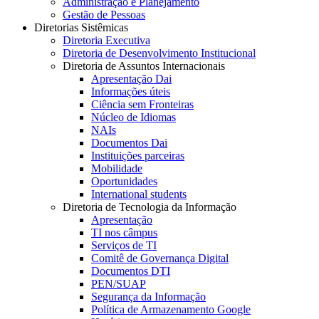
Administração e Planejamento
Gestão de Pessoas
Diretorias Sistêmicas
Diretoria Executiva
Diretoria de Desenvolvimento Institucional
Diretoria de Assuntos Internacionais
Apresentação Dai
Informações úteis
Ciência sem Fronteiras
Núcleo de Idiomas
NAIs
Documentos Dai
Instituições parceiras
Mobilidade
Oportunidades
International students
Diretoria de Tecnologia da Informação
Apresentação
TI nos câmpus
Serviços de TI
Comitê de Governança Digital
Documentos DTI
PEN/SUAP
Segurança da Informação
Política de Armazenamento Google