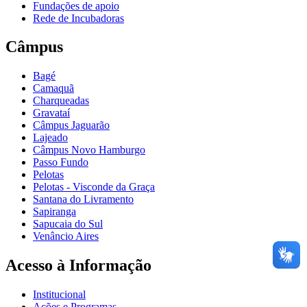
Fundações de apoio
Rede de Incubadoras
Câmpus
Bagé
Camaquã
Charqueadas
Gravataí
Câmpus Jaguarão
Lajeado
Câmpus Novo Hamburgo
Passo Fundo
Pelotas
Pelotas - Visconde da Graça
Santana do Livramento
Sapiranga
Sapucaia do Sul
Venâncio Aires
Acesso à Informação
Institucional
Ações e Programas