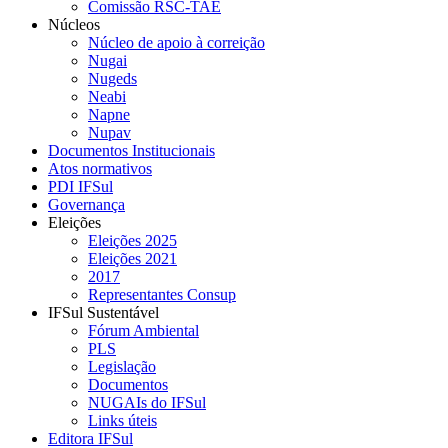
Comissão RSC-TAE
Núcleos
Núcleo de apoio à correição
Nugai
Nugeds
Neabi
Napne
Nupav
Documentos Institucionais
Atos normativos
PDI IFSul
Governança
Eleições
Eleições 2025
Eleições 2021
2017
Representantes Consup
IFSul Sustentável
Fórum Ambiental
PLS
Legislação
Documentos
NUGAIs do IFSul
Links úteis
Editora IFSul