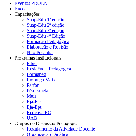
Eventos PROEN
Encceja
Capacitações
Suap-Edu 1ª edição
Suap-Edu 2ª edição
Suap-Edu 3ª edição
Suap-Edu 4ª Edição
Formação Pedagógica
Elaboração e Revisão
Nilo Peçanha
Programas Institucionais
Pibid
Residência Pedagógica
Formaped
Emprega Mais
Parfor
Pé-de-meia
Mtur
Eja-Fic
Eja-Ept
Rede e-TEC
UAB
Grupos de Discussão Pedagógica
Regulamento da Atividade Docente
Organização Didática