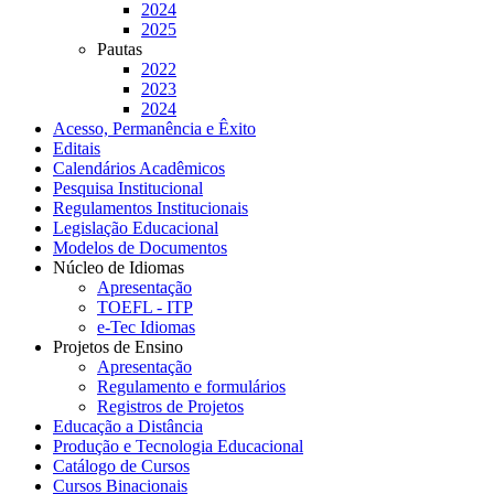
2024
2025
Pautas
2022
2023
2024
Acesso, Permanência e Êxito
Editais
Calendários Acadêmicos
Pesquisa Institucional
Regulamentos Institucionais
Legislação Educacional
Modelos de Documentos
Núcleo de Idiomas
Apresentação
TOEFL - ITP
e-Tec Idiomas
Projetos de Ensino
Apresentação
Regulamento e formulários
Registros de Projetos
Educação a Distância
Produção e Tecnologia Educacional
Catálogo de Cursos
Cursos Binacionais