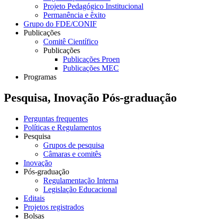
Projeto Pedagógico Institucional
Permanência e êxito
Grupo do FDE/CONIF
Publicações
Comitê Científico
Publicações
Publicações Proen
Publicações MEC
Programas
Pesquisa, Inovação Pós-graduação
Perguntas frequentes
Políticas e Regulamentos
Pesquisa
Grupos de pesquisa
Câmaras e comitês
Inovação
Pós-graduação
Regulamentação Interna
Legislação Educacional
Editais
Projetos registrados
Bolsas