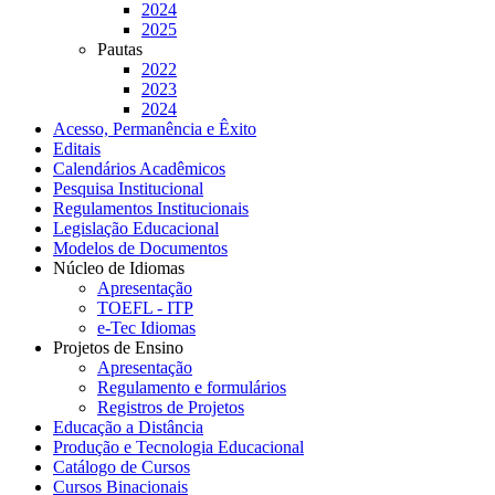
2024
2025
Pautas
2022
2023
2024
Acesso, Permanência e Êxito
Editais
Calendários Acadêmicos
Pesquisa Institucional
Regulamentos Institucionais
Legislação Educacional
Modelos de Documentos
Núcleo de Idiomas
Apresentação
TOEFL - ITP
e-Tec Idiomas
Projetos de Ensino
Apresentação
Regulamento e formulários
Registros de Projetos
Educação a Distância
Produção e Tecnologia Educacional
Catálogo de Cursos
Cursos Binacionais