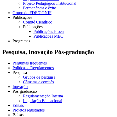
Projeto Pedagógico Institucional
Permanência e êxito
Grupo do FDE/CONIF
Publicações
Comitê Científico
Publicações
Publicações Proen
Publicações MEC
Programas
Pesquisa, Inovação Pós-graduação
Perguntas frequentes
Políticas e Regulamentos
Pesquisa
Grupos de pesquisa
Câmaras e comitês
Inovação
Pós-graduação
Regulamentação Interna
Legislação Educacional
Editais
Projetos registrados
Bolsas