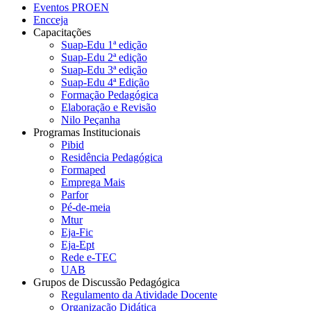
Eventos PROEN
Encceja
Capacitações
Suap-Edu 1ª edição
Suap-Edu 2ª edição
Suap-Edu 3ª edição
Suap-Edu 4ª Edição
Formação Pedagógica
Elaboração e Revisão
Nilo Peçanha
Programas Institucionais
Pibid
Residência Pedagógica
Formaped
Emprega Mais
Parfor
Pé-de-meia
Mtur
Eja-Fic
Eja-Ept
Rede e-TEC
UAB
Grupos de Discussão Pedagógica
Regulamento da Atividade Docente
Organização Didática