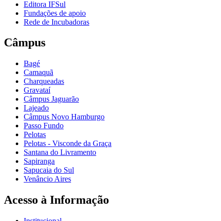
Editora IFSul
Fundações de apoio
Rede de Incubadoras
Câmpus
Bagé
Camaquã
Charqueadas
Gravataí
Câmpus Jaguarão
Lajeado
Câmpus Novo Hamburgo
Passo Fundo
Pelotas
Pelotas - Visconde da Graça
Santana do Livramento
Sapiranga
Sapucaia do Sul
Venâncio Aires
Acesso à Informação
Institucional