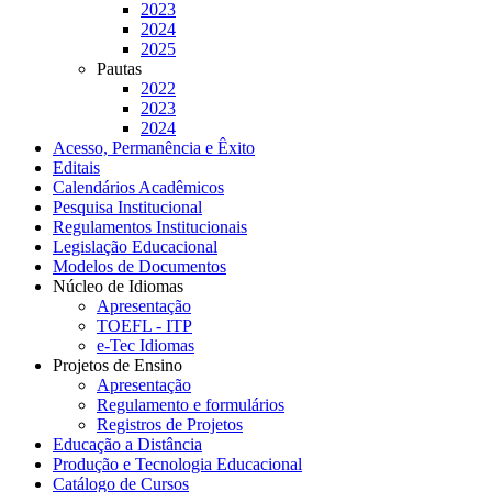
2023
2024
2025
Pautas
2022
2023
2024
Acesso, Permanência e Êxito
Editais
Calendários Acadêmicos
Pesquisa Institucional
Regulamentos Institucionais
Legislação Educacional
Modelos de Documentos
Núcleo de Idiomas
Apresentação
TOEFL - ITP
e-Tec Idiomas
Projetos de Ensino
Apresentação
Regulamento e formulários
Registros de Projetos
Educação a Distância
Produção e Tecnologia Educacional
Catálogo de Cursos