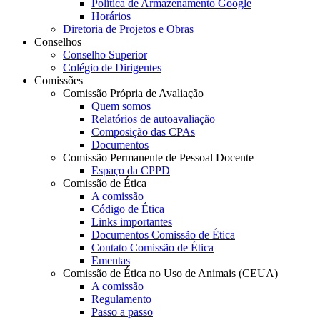
Política de Armazenamento Google
Horários
Diretoria de Projetos e Obras
Conselhos
Conselho Superior
Colégio de Dirigentes
Comissões
Comissão Própria de Avaliação
Quem somos
Relatórios de autoavaliação
Composição das CPAs
Documentos
Comissão Permanente de Pessoal Docente
Espaço da CPPD
Comissão de Ética
A comissão
Código de Ética
Links importantes
Documentos Comissão de Ética
Contato Comissão de Ética
Ementas
Comissão de Ética no Uso de Animais (CEUA)
A comissão
Regulamento
Passo a passo