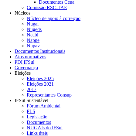
Documentos Ceua
Comissão RSC-TAE
Núcleos
Núcleo de apoio à correição
Nugai
Nugeds
Neabi
Napne
Nupav
Documentos Institucionais
Atos normativos
PDI IFSul
Governança
Eleições
Eleições 2025
Eleições 2021
2017
Representantes Consup
IFSul Sustentável
Fórum Ambiental
PLS
Legislação
Documentos
NUGAIs do IFSul
Links úteis