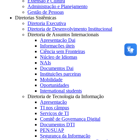
Extensão e Cultura
Administração e Planejamento
Gestão de Pessoas
Diretorias Sistêmicas
Diretoria Executiva
Diretoria de Desenvolvimento Institucional
Diretoria de Assuntos Internacionais
Apresentação Dai
Informações úteis
Ciência sem Fronteiras
Núcleo de Idiomas
NAIs
Documentos Dai
Instituições parceiras
Mobilidade
Oportunidades
International students
Diretoria de Tecnologia da Informação
Apresentação
TI nos câmpus
Serviços de TI
Comitê de Governança Digital
Documentos DTI
PEN/SUAP
Segurança da Informação