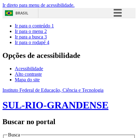
Ir direto para menu de acessibilidade.
BRASIL
Simplifique!
Ir para o conteúdo
1
Ir para o menu
2
Comunica BR
Ir para a busca
3
Ir para o rodapé
4
Participe
Acesso à informação
Opções de acessibilidade
Legislação
Acessibilidade
Canais
Alto contraste
Mapa do site
Instituto Federal de Educação, Ciência e Tecnologia
SUL-RIO-GRANDENSE
Buscar no portal
Busca