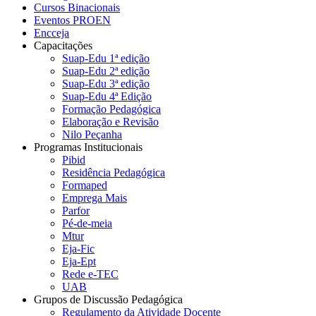
Cursos Binacionais
Eventos PROEN
Encceja
Capacitações
Suap-Edu 1ª edição
Suap-Edu 2ª edição
Suap-Edu 3ª edição
Suap-Edu 4ª Edição
Formação Pedagógica
Elaboração e Revisão
Nilo Peçanha
Programas Institucionais
Pibid
Residência Pedagógica
Formaped
Emprega Mais
Parfor
Pé-de-meia
Mtur
Eja-Fic
Eja-Ept
Rede e-TEC
UAB
Grupos de Discussão Pedagógica
Regulamento da Atividade Docente