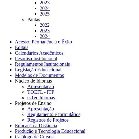
2023
2024
2025
Pautas
2022
2023
2024
Acesso, Permanência e Êxito
Editais
Calendários Acadêmicos
Pesquisa Institucional
Regulamentos Institucionais
Legislação Educacional
Modelos de Documentos
Núcleo de Idiomas
Apresentação
TOEFL - ITP
e-Tec Idiomas
Projetos de Ensino
Apresentação
Regulamento e formulários
Registros de Projetos
Educação a Distância
Produção e Tecnologia Educacional
Catálogo de Cursos