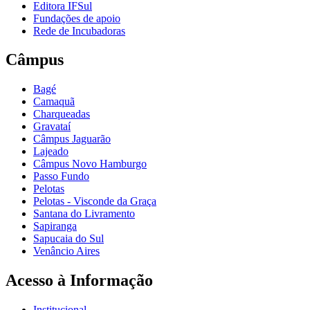
Editora IFSul
Fundações de apoio
Rede de Incubadoras
Câmpus
Bagé
Camaquã
Charqueadas
Gravataí
Câmpus Jaguarão
Lajeado
Câmpus Novo Hamburgo
Passo Fundo
Pelotas
Pelotas - Visconde da Graça
Santana do Livramento
Sapiranga
Sapucaia do Sul
Venâncio Aires
Acesso à Informação
Institucional