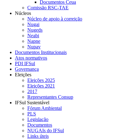
Documentos Ceua
Comissão RSC-TAE
Núcleos
Núcleo de apoio à correição
Nugai
Nugeds
Neabi
Napne
Nupav
Documentos Institucionais
Atos normativos
PDI IFSul
Governança
Eleições
Eleições 2025
Eleições 2021
2017
Representantes Consup
IFSul Sustentável
Fórum Ambiental
PLS
Legislação
Documentos
NUGAIs do IFSul
Links úteis