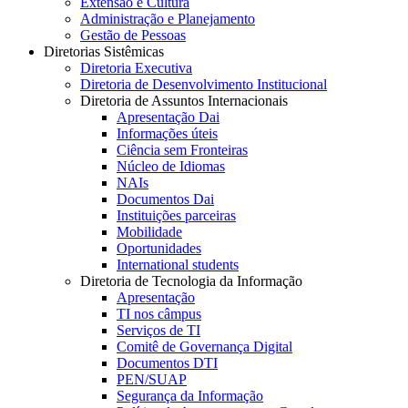
Extensão e Cultura
Administração e Planejamento
Gestão de Pessoas
Diretorias Sistêmicas
Diretoria Executiva
Diretoria de Desenvolvimento Institucional
Diretoria de Assuntos Internacionais
Apresentação Dai
Informações úteis
Ciência sem Fronteiras
Núcleo de Idiomas
NAIs
Documentos Dai
Instituições parceiras
Mobilidade
Oportunidades
International students
Diretoria de Tecnologia da Informação
Apresentação
TI nos câmpus
Serviços de TI
Comitê de Governança Digital
Documentos DTI
PEN/SUAP
Segurança da Informação