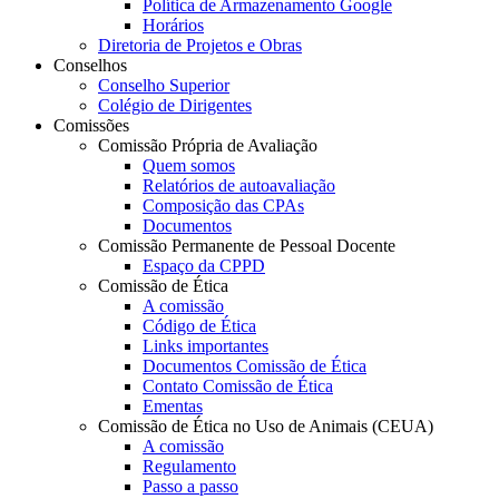
Política de Armazenamento Google
Horários
Diretoria de Projetos e Obras
Conselhos
Conselho Superior
Colégio de Dirigentes
Comissões
Comissão Própria de Avaliação
Quem somos
Relatórios de autoavaliação
Composição das CPAs
Documentos
Comissão Permanente de Pessoal Docente
Espaço da CPPD
Comissão de Ética
A comissão
Código de Ética
Links importantes
Documentos Comissão de Ética
Contato Comissão de Ética
Ementas
Comissão de Ética no Uso de Animais (CEUA)
A comissão
Regulamento
Passo a passo