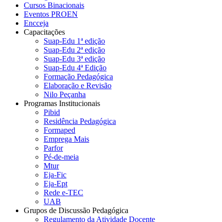
Cursos Binacionais
Eventos PROEN
Encceja
Capacitações
Suap-Edu 1ª edição
Suap-Edu 2ª edição
Suap-Edu 3ª edição
Suap-Edu 4ª Edição
Formação Pedagógica
Elaboração e Revisão
Nilo Peçanha
Programas Institucionais
Pibid
Residência Pedagógica
Formaped
Emprega Mais
Parfor
Pé-de-meia
Mtur
Eja-Fic
Eja-Ept
Rede e-TEC
UAB
Grupos de Discussão Pedagógica
Regulamento da Atividade Docente