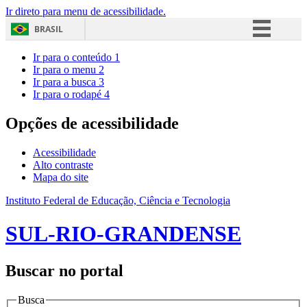
Ir direto para menu de acessibilidade.
BRASIL
Simplifique!
Ir para o conteúdo
1
Ir para o menu
2
Comunica BR
Ir para a busca
3
Ir para o rodapé
4
Participe
Acesso à informação
Opções de acessibilidade
Legislação
Acessibilidade
Canais
Alto contraste
Mapa do site
Instituto Federal de Educação, Ciência e Tecnologia
SUL-RIO-GRANDENSE
Buscar no portal
Busca