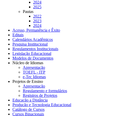
2024
2025
Pautas
2022
2023
2024
Acesso, Permanência e Êxito
Editais
Calendários Acadêmicos
Pesquisa Institucional
Regulamentos Institucionais
Legislação Educacional
Modelos de Documentos
Núcleo de Idiomas
Apresentação
TOEFL - ITP
e-Tec Idiomas
Projetos de Ensino
Apresentação
Regulamento e formulários
Registros de Projetos
Educação a Distância
Produção e Tecnologia Educacional
Catálogo de Cursos
Cursos Binacionais