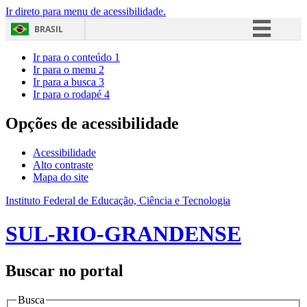
Ir direto para menu de acessibilidade.
BRASIL
Simplifique!
Ir para o conteúdo
1
Ir para o menu
2
Comunica BR
Ir para a busca
3
Ir para o rodapé
4
Participe
Acesso à informação
Opções de acessibilidade
Legislação
Acessibilidade
Canais
Alto contraste
Mapa do site
Instituto Federal de Educação, Ciência e Tecnologia
SUL-RIO-GRANDENSE
Buscar no portal
Busca