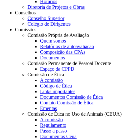
Horários
Diretoria de Projetos e Obras
Conselhos
Conselho Superior
Colégio de Dirigentes
Comissões
Comissão Própria de Avaliação
Quem somos
Relatórios de autoavaliação
Composição das CPAs
Documentos
Comissão Permanente de Pessoal Docente
Espaço da CPPD
Comissão de Ética
A comissão
Código de Ética
Links importantes
Documentos Comissão de Ética
Contato Comissão de Ética
Ementas
Comissão de Ética no Uso de Animais (CEUA)
A comissão
Regulamento
Passo a passo
Documentos Ceua