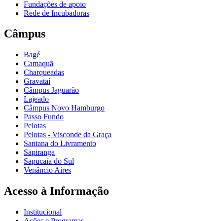
Fundações de apoio
Rede de Incubadoras
Câmpus
Bagé
Camaquã
Charqueadas
Gravataí
Câmpus Jaguarão
Lajeado
Câmpus Novo Hamburgo
Passo Fundo
Pelotas
Pelotas - Visconde da Graça
Santana do Livramento
Sapiranga
Sapucaia do Sul
Venâncio Aires
Acesso à Informação
Institucional
Ações e Programas