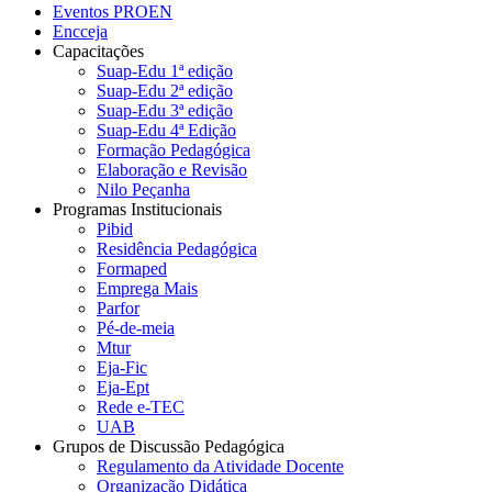
Eventos PROEN
Encceja
Capacitações
Suap-Edu 1ª edição
Suap-Edu 2ª edição
Suap-Edu 3ª edição
Suap-Edu 4ª Edição
Formação Pedagógica
Elaboração e Revisão
Nilo Peçanha
Programas Institucionais
Pibid
Residência Pedagógica
Formaped
Emprega Mais
Parfor
Pé-de-meia
Mtur
Eja-Fic
Eja-Ept
Rede e-TEC
UAB
Grupos de Discussão Pedagógica
Regulamento da Atividade Docente
Organização Didática