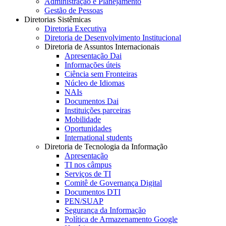
Administração e Planejamento
Gestão de Pessoas
Diretorias Sistêmicas
Diretoria Executiva
Diretoria de Desenvolvimento Institucional
Diretoria de Assuntos Internacionais
Apresentação Dai
Informações úteis
Ciência sem Fronteiras
Núcleo de Idiomas
NAIs
Documentos Dai
Instituições parceiras
Mobilidade
Oportunidades
International students
Diretoria de Tecnologia da Informação
Apresentação
TI nos câmpus
Serviços de TI
Comitê de Governança Digital
Documentos DTI
PEN/SUAP
Segurança da Informação
Política de Armazenamento Google