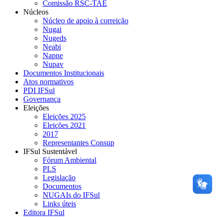
Comissão RSC-TAE
Núcleos
Núcleo de apoio à correição
Nugai
Nugeds
Neabi
Napne
Nupav
Documentos Institucionais
Atos normativos
PDI IFSul
Governança
Eleições
Eleições 2025
Eleições 2021
2017
Representantes Consup
IFSul Sustentável
Fórum Ambiental
PLS
Legislação
Documentos
NUGAIs do IFSul
Links úteis
Editora IFSul