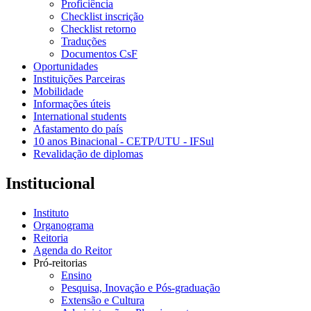
Proficiência
Checklist inscrição
Checklist retorno
Traduções
Documentos CsF
Oportunidades
Instituições Parceiras
Mobilidade
Informações úteis
International students
Afastamento do país
10 anos Binacional - CETP/UTU - IFSul
Revalidação de diplomas
Institucional
Instituto
Organograma
Reitoria
Agenda do Reitor
Pró-reitorias
Ensino
Pesquisa, Inovação e Pós-graduação
Extensão e Cultura