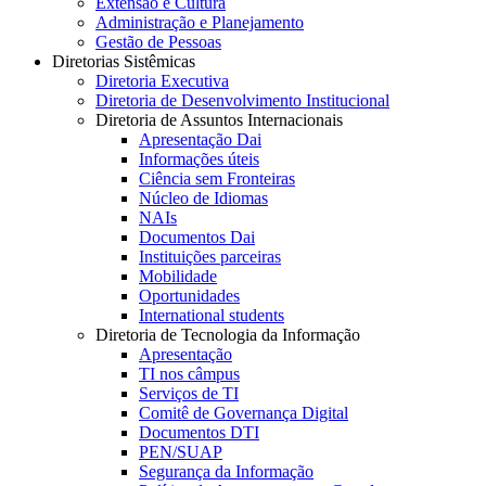
Extensão e Cultura
Administração e Planejamento
Gestão de Pessoas
Diretorias Sistêmicas
Diretoria Executiva
Diretoria de Desenvolvimento Institucional
Diretoria de Assuntos Internacionais
Apresentação Dai
Informações úteis
Ciência sem Fronteiras
Núcleo de Idiomas
NAIs
Documentos Dai
Instituições parceiras
Mobilidade
Oportunidades
International students
Diretoria de Tecnologia da Informação
Apresentação
TI nos câmpus
Serviços de TI
Comitê de Governança Digital
Documentos DTI
PEN/SUAP
Segurança da Informação