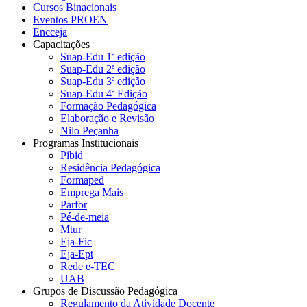
Cursos Binacionais
Eventos PROEN
Encceja
Capacitações
Suap-Edu 1ª edição
Suap-Edu 2ª edição
Suap-Edu 3ª edição
Suap-Edu 4ª Edição
Formação Pedagógica
Elaboração e Revisão
Nilo Peçanha
Programas Institucionais
Pibid
Residência Pedagógica
Formaped
Emprega Mais
Parfor
Pé-de-meia
Mtur
Eja-Fic
Eja-Ept
Rede e-TEC
UAB
Grupos de Discussão Pedagógica
Regulamento da Atividade Docente