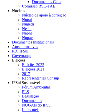
Documentos Ceua
Comissão RSC-TAE
Núcleos
Núcleo de apoio à correição
Nugai
Nugeds
Neabi
Napne
Nupav
Documentos Institucionais
Atos normativos
PDI IFSul
Governança
Eleições
Eleições 2025
Eleições 2021
2017
Representantes Consup
IFSul Sustentável
Fórum Ambiental
PLS
Legislação
Documentos
NUGAIs do IFSul
Links úteis