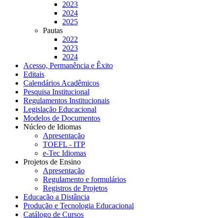
2023
2024
2025
Pautas
2022
2023
2024
Acesso, Permanência e Êxito
Editais
Calendários Acadêmicos
Pesquisa Institucional
Regulamentos Institucionais
Legislação Educacional
Modelos de Documentos
Núcleo de Idiomas
Apresentação
TOEFL - ITP
e-Tec Idiomas
Projetos de Ensino
Apresentação
Regulamento e formulários
Registros de Projetos
Educação a Distância
Produção e Tecnologia Educacional
Catálogo de Cursos