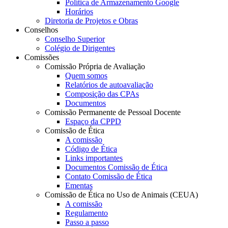
Política de Armazenamento Google
Horários
Diretoria de Projetos e Obras
Conselhos
Conselho Superior
Colégio de Dirigentes
Comissões
Comissão Própria de Avaliação
Quem somos
Relatórios de autoavaliação
Composição das CPAs
Documentos
Comissão Permanente de Pessoal Docente
Espaço da CPPD
Comissão de Ética
A comissão
Código de Ética
Links importantes
Documentos Comissão de Ética
Contato Comissão de Ética
Ementas
Comissão de Ética no Uso de Animais (CEUA)
A comissão
Regulamento
Passo a passo