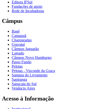
Editora IFSul
Fundações de apoio
Rede de Incubadoras
Câmpus
Bagé
Camaquã
Charqueadas
Gravataí
Câmpus Jaguarão
Lajeado
Câmpus Novo Hamburgo
Passo Fundo
Pelotas
Pelotas - Visconde da Graça
Santana do Livramento
Sapiranga
Sapucaia do Sul
Venâncio Aires
Acesso à Informação
Institucional