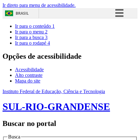
Ir direto para menu de acessibilidade.
BRASIL
Simplifique!
Ir para o conteúdo
1
Ir para o menu
2
Comunica BR
Ir para a busca
3
Ir para o rodapé
4
Participe
Acesso à informação
Opções de acessibilidade
Legislação
Acessibilidade
Canais
Alto contraste
Mapa do site
Instituto Federal de Educação, Ciência e Tecnologia
SUL-RIO-GRANDENSE
Buscar no portal
Busca