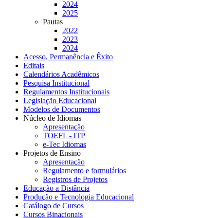
2024
2025
Pautas
2022
2023
2024
Acesso, Permanência e Êxito
Editais
Calendários Acadêmicos
Pesquisa Institucional
Regulamentos Institucionais
Legislação Educacional
Modelos de Documentos
Núcleo de Idiomas
Apresentação
TOEFL - ITP
e-Tec Idiomas
Projetos de Ensino
Apresentação
Regulamento e formulários
Registros de Projetos
Educação a Distância
Produção e Tecnologia Educacional
Catálogo de Cursos
Cursos Binacionais