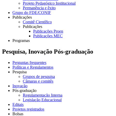
Projeto Pedagógico Institucional
Permanência e êxito
Grupo do FDE/CONIF
Publicações
Comitê Científico
Publicações
Publicações Proen
Publicações MEC
Programas
Pesquisa, Inovação Pós-graduação
Perguntas frequentes
Políticas e Regulamentos
Pesquisa
Grupos de pesquisa
Câmaras e comitês
Inovação
Pós-graduação
Regulamentação Interna
Legislação Educacional
Editais
Projetos registrados
Bolsas