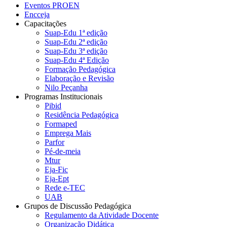
Eventos PROEN
Encceja
Capacitações
Suap-Edu 1ª edição
Suap-Edu 2ª edição
Suap-Edu 3ª edição
Suap-Edu 4ª Edição
Formação Pedagógica
Elaboração e Revisão
Nilo Peçanha
Programas Institucionais
Pibid
Residência Pedagógica
Formaped
Emprega Mais
Parfor
Pé-de-meia
Mtur
Eja-Fic
Eja-Ept
Rede e-TEC
UAB
Grupos de Discussão Pedagógica
Regulamento da Atividade Docente
Organização Didática