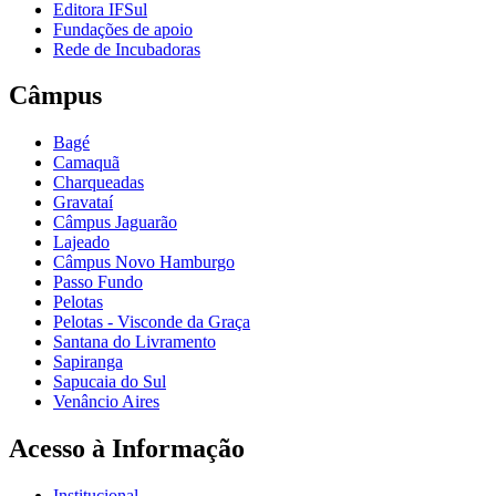
Editora IFSul
Fundações de apoio
Rede de Incubadoras
Câmpus
Bagé
Camaquã
Charqueadas
Gravataí
Câmpus Jaguarão
Lajeado
Câmpus Novo Hamburgo
Passo Fundo
Pelotas
Pelotas - Visconde da Graça
Santana do Livramento
Sapiranga
Sapucaia do Sul
Venâncio Aires
Acesso à Informação
Institucional