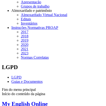
Apresentação
Grupos de trabalho
Almoxarifado e patrimônio
Almoxarifado Virtual Nacional
Editais
Inventários
Instruções Normativas PROAP
2017
2018
2019
2020
2021
2023
Normas Correlatas
LGPD
LGPD
Guias e Documentos
Fim do menu principal
Início do conteúdo da página
My English Online