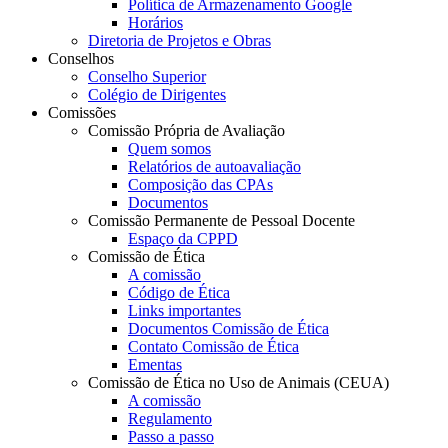
Política de Armazenamento Google
Horários
Diretoria de Projetos e Obras
Conselhos
Conselho Superior
Colégio de Dirigentes
Comissões
Comissão Própria de Avaliação
Quem somos
Relatórios de autoavaliação
Composição das CPAs
Documentos
Comissão Permanente de Pessoal Docente
Espaço da CPPD
Comissão de Ética
A comissão
Código de Ética
Links importantes
Documentos Comissão de Ética
Contato Comissão de Ética
Ementas
Comissão de Ética no Uso de Animais (CEUA)
A comissão
Regulamento
Passo a passo