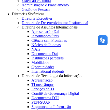
Extensão e Cultura
Administração e Planejamento
Gestão de Pessoas
Diretorias Sistêmicas
Diretoria Executiva
Diretoria de Desenvolvimento Institucional
Diretoria de Assuntos Internacionais
Apresentação Dai
Informações úteis
Ciência sem Fronteiras
Núcleo de Idiomas
NAIs
Documentos Dai
Instituições parceiras
Mobilidade
Oportunidades
International students
Diretoria de Tecnologia da Informação
Apresentação
TI nos câmpus
Serviços de TI
Comitê de Governança Digital
Documentos DTI
PEN/SUAP
Segurança da Informação