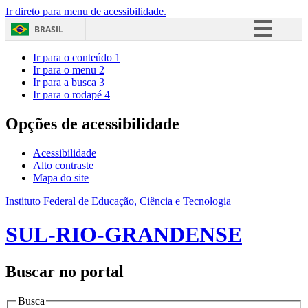
Ir direto para menu de acessibilidade.
BRASIL
Simplifique!
Ir para o conteúdo
1
Ir para o menu
2
Comunica BR
Ir para a busca
3
Ir para o rodapé
4
Participe
Acesso à informação
Opções de acessibilidade
Legislação
Acessibilidade
Canais
Alto contraste
Mapa do site
Instituto Federal de Educação, Ciência e Tecnologia
SUL-RIO-GRANDENSE
Buscar no portal
Busca