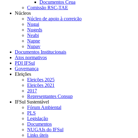
Documentos Ceua
Comissão RSC-TAE
Núcleos
Núcleo de apoio à correição
Nugai
Nugeds
Neabi
Napne
Nupav
Documentos Institucionais
Atos normativos
PDI IFSul
Governança
Eleições
Eleições 2025
Eleições 2021
2017
Representantes Consup
IFSul Sustentável
Fórum Ambiental
PLS
Legislação
Documentos
NUGAIs do IFSul
Links úteis