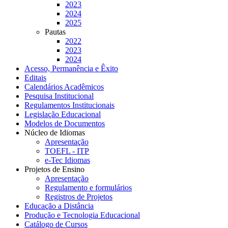
2023
2024
2025
Pautas
2022
2023
2024
Acesso, Permanência e Êxito
Editais
Calendários Acadêmicos
Pesquisa Institucional
Regulamentos Institucionais
Legislação Educacional
Modelos de Documentos
Núcleo de Idiomas
Apresentação
TOEFL - ITP
e-Tec Idiomas
Projetos de Ensino
Apresentação
Regulamento e formulários
Registros de Projetos
Educação a Distância
Produção e Tecnologia Educacional
Catálogo de Cursos