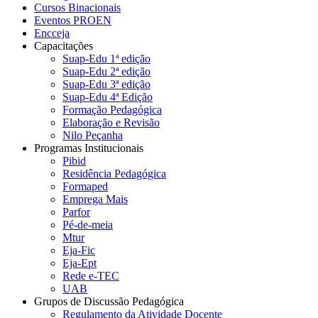
Cursos Binacionais
Eventos PROEN
Encceja
Capacitações
Suap-Edu 1ª edição
Suap-Edu 2ª edição
Suap-Edu 3ª edição
Suap-Edu 4ª Edição
Formação Pedagógica
Elaboração e Revisão
Nilo Peçanha
Programas Institucionais
Pibid
Residência Pedagógica
Formaped
Emprega Mais
Parfor
Pé-de-meia
Mtur
Eja-Fic
Eja-Ept
Rede e-TEC
UAB
Grupos de Discussão Pedagógica
Regulamento da Atividade Docente