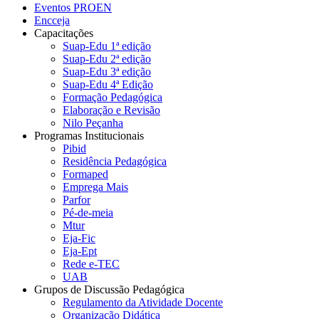
Eventos PROEN
Encceja
Capacitações
Suap-Edu 1ª edição
Suap-Edu 2ª edição
Suap-Edu 3ª edição
Suap-Edu 4ª Edição
Formação Pedagógica
Elaboração e Revisão
Nilo Peçanha
Programas Institucionais
Pibid
Residência Pedagógica
Formaped
Emprega Mais
Parfor
Pé-de-meia
Mtur
Eja-Fic
Eja-Ept
Rede e-TEC
UAB
Grupos de Discussão Pedagógica
Regulamento da Atividade Docente
Organização Didática