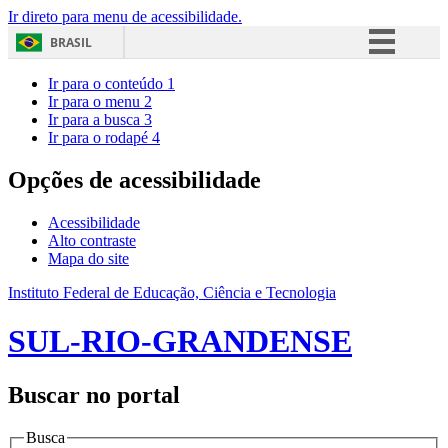
Ir direto para menu de acessibilidade.
BRASIL
Simplifique!
Ir para o conteúdo
1
Ir para o menu
2
Comunica BR
Ir para a busca
3
Ir para o rodapé
4
Participe
Acesso à informação
Opções de acessibilidade
Legislação
Acessibilidade
Canais
Alto contraste
Mapa do site
Instituto Federal de Educação, Ciência e Tecnologia
SUL-RIO-GRANDENSE
Buscar no portal
Busca