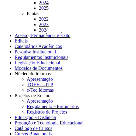
2024
2025
Pautas
2022
2023
2024
Acesso, Permanência e Êxito
Editais
Calendários Acadêmicos
Pesquisa Institucional
Regulamentos Institucionais
Legislação Educacional
Modelos de Documentos
Núcleo de Idiomas
Apresentação
TOEFL - ITP
e-Tec Idiomas
Projetos de Ensino
Apresentação
Regulamento e formulários
Registros de Projetos
Educação a Distância
Produção e Tecnologia Educacional
Catálogo de Cursos
Cursos Binacionais