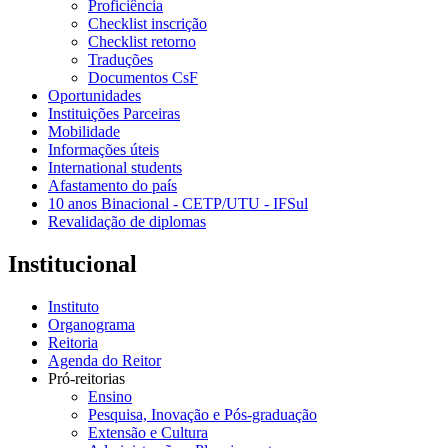
Proficiência
Checklist inscrição
Checklist retorno
Traduções
Documentos CsF
Oportunidades
Instituições Parceiras
Mobilidade
Informações úteis
International students
Afastamento do país
10 anos Binacional - CETP/UTU - IFSul
Revalidação de diplomas
Institucional
Instituto
Organograma
Reitoria
Agenda do Reitor
Pró-reitorias
Ensino
Pesquisa, Inovação e Pós-graduação
Extensão e Cultura