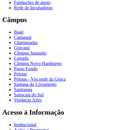
Fundações de apoio
Rede de Incubadoras
Câmpus
Bagé
Camaquã
Charqueadas
Gravataí
Câmpus Jaguarão
Lajeado
Câmpus Novo Hamburgo
Passo Fundo
Pelotas
Pelotas - Visconde da Graça
Santana do Livramento
Sapiranga
Sapucaia do Sul
Venâncio Aires
Acesso à Informação
Institucional
Ações e Programas