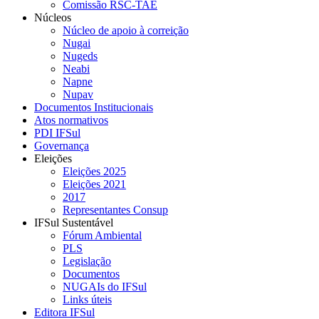
Comissão RSC-TAE
Núcleos
Núcleo de apoio à correição
Nugai
Nugeds
Neabi
Napne
Nupav
Documentos Institucionais
Atos normativos
PDI IFSul
Governança
Eleições
Eleições 2025
Eleições 2021
2017
Representantes Consup
IFSul Sustentável
Fórum Ambiental
PLS
Legislação
Documentos
NUGAIs do IFSul
Links úteis
Editora IFSul