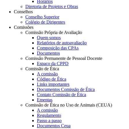
Horários
Diretoria de Projetos e Obras
Conselhos
Conselho Superior
Colégio de Dirigentes
Comissões
Comissão Própria de Avaliação
Quem somos
Relatórios de autoavaliação
Composição das CPAs
Documentos
Comissão Permanente de Pessoal Docente
Espaço da CPPD
Comissão de Ética
A comissão
Código de Ética
Links importantes
Documentos Comissão de Ética
Contato Comissão de Ética
Ementas
Comissão de Ética no Uso de Animais (CEUA)
A comissão
Regulamento
Passo a passo
Documentos Ceua