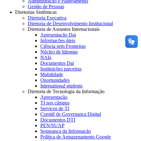
Administração e Planejamento
Gestão de Pessoas
Diretorias Sistêmicas
Diretoria Executiva
Diretoria de Desenvolvimento Institucional
Diretoria de Assuntos Internacionais
Apresentação Dai
Informações úteis
Ciência sem Fronteiras
Núcleo de Idiomas
NAIs
Documentos Dai
Instituições parceiras
Mobilidade
Oportunidades
International students
Diretoria de Tecnologia da Informação
Apresentação
TI nos câmpus
Serviços de TI
Comitê de Governança Digital
Documentos DTI
PEN/SUAP
Segurança da Informação
Política de Armazenamento Google