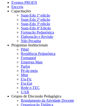
Eventos PROEN
Encceja
Capacitações
Suap-Edu 1ª edição
Suap-Edu 2ª edição
Suap-Edu 3ª edição
Suap-Edu 4ª Edição
Formação Pedagógica
Elaboração e Revisão
Nilo Peçanha
Programas Institucionais
Pibid
Residência Pedagógica
Formaped
Emprega Mais
Parfor
Pé-de-meia
Mtur
Eja-Fic
Eja-Ept
Rede e-TEC
UAB
Grupos de Discussão Pedagógica
Regulamento da Atividade Docente
Organização Didática