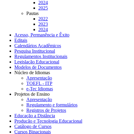
2024
2025
Pautas
2022
2023
2024
Acesso, Permanência e Êxito
Editais
Calendários Acadêmicos
Pesquisa Institucional
Regulamentos Institucionais
Legislação Educacional
Modelos de Documentos
Núcleo de Idiomas
Apresentação
TOEFL - ITP
e-Tec Idiomas
Projetos de Ensino
Apresentação
Regulamento e formulários
Registros de Projetos
Educação a Distância
Produção e Tecnologia Educacional
Catálogo de Cursos
Cursos Binacionais