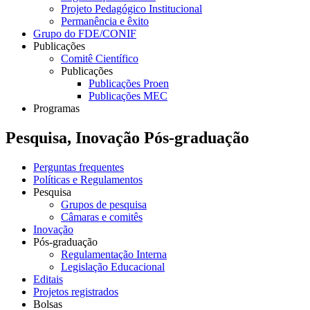
Projeto Pedagógico Institucional
Permanência e êxito
Grupo do FDE/CONIF
Publicações
Comitê Científico
Publicações
Publicações Proen
Publicações MEC
Programas
Pesquisa, Inovação Pós-graduação
Perguntas frequentes
Políticas e Regulamentos
Pesquisa
Grupos de pesquisa
Câmaras e comitês
Inovação
Pós-graduação
Regulamentação Interna
Legislação Educacional
Editais
Projetos registrados
Bolsas