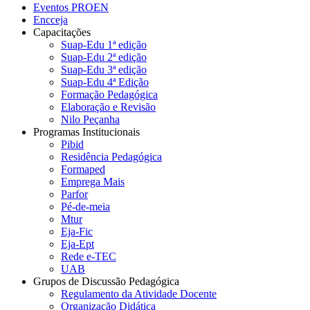
Eventos PROEN
Encceja
Capacitações
Suap-Edu 1ª edição
Suap-Edu 2ª edição
Suap-Edu 3ª edição
Suap-Edu 4ª Edição
Formação Pedagógica
Elaboração e Revisão
Nilo Peçanha
Programas Institucionais
Pibid
Residência Pedagógica
Formaped
Emprega Mais
Parfor
Pé-de-meia
Mtur
Eja-Fic
Eja-Ept
Rede e-TEC
UAB
Grupos de Discussão Pedagógica
Regulamento da Atividade Docente
Organização Didática