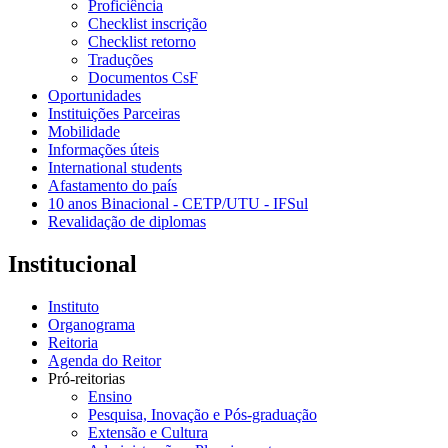
Proficiência
Checklist inscrição
Checklist retorno
Traduções
Documentos CsF
Oportunidades
Instituições Parceiras
Mobilidade
Informações úteis
International students
Afastamento do país
10 anos Binacional - CETP/UTU - IFSul
Revalidação de diplomas
Institucional
Instituto
Organograma
Reitoria
Agenda do Reitor
Pró-reitorias
Ensino
Pesquisa, Inovação e Pós-graduação
Extensão e Cultura