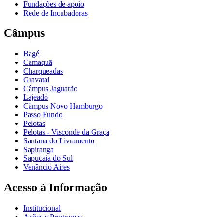
Fundações de apoio
Rede de Incubadoras
Câmpus
Bagé
Camaquã
Charqueadas
Gravataí
Câmpus Jaguarão
Lajeado
Câmpus Novo Hamburgo
Passo Fundo
Pelotas
Pelotas - Visconde da Graça
Santana do Livramento
Sapiranga
Sapucaia do Sul
Venâncio Aires
Acesso à Informação
Institucional
Ações e Programas