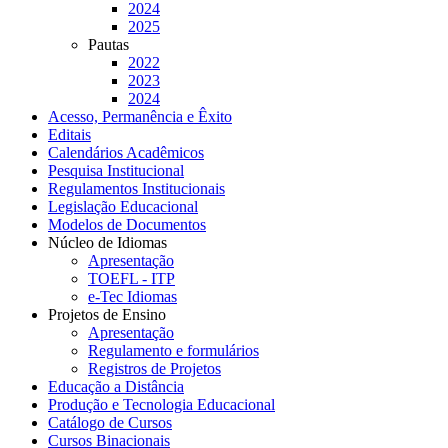
2024
2025
Pautas
2022
2023
2024
Acesso, Permanência e Êxito
Editais
Calendários Acadêmicos
Pesquisa Institucional
Regulamentos Institucionais
Legislação Educacional
Modelos de Documentos
Núcleo de Idiomas
Apresentação
TOEFL - ITP
e-Tec Idiomas
Projetos de Ensino
Apresentação
Regulamento e formulários
Registros de Projetos
Educação a Distância
Produção e Tecnologia Educacional
Catálogo de Cursos
Cursos Binacionais