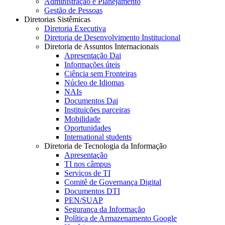
Administração e Planejamento
Gestão de Pessoas
Diretorias Sistêmicas
Diretoria Executiva
Diretoria de Desenvolvimento Institucional
Diretoria de Assuntos Internacionais
Apresentação Dai
Informações úteis
Ciência sem Fronteiras
Núcleo de Idiomas
NAIs
Documentos Dai
Instituições parceiras
Mobilidade
Oportunidades
International students
Diretoria de Tecnologia da Informação
Apresentação
TI nos câmpus
Serviços de TI
Comitê de Governança Digital
Documentos DTI
PEN/SUAP
Segurança da Informação
Política de Armazenamento Google