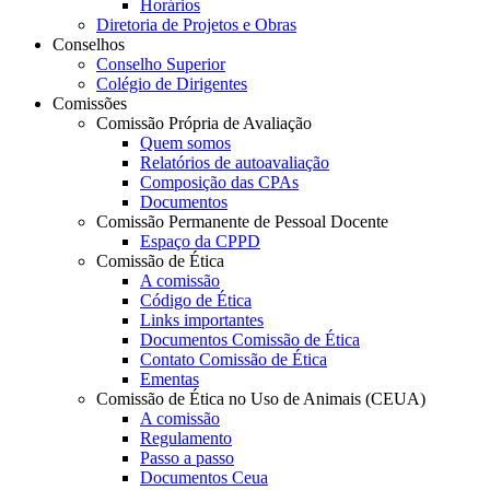
Horários
Diretoria de Projetos e Obras
Conselhos
Conselho Superior
Colégio de Dirigentes
Comissões
Comissão Própria de Avaliação
Quem somos
Relatórios de autoavaliação
Composição das CPAs
Documentos
Comissão Permanente de Pessoal Docente
Espaço da CPPD
Comissão de Ética
A comissão
Código de Ética
Links importantes
Documentos Comissão de Ética
Contato Comissão de Ética
Ementas
Comissão de Ética no Uso de Animais (CEUA)
A comissão
Regulamento
Passo a passo
Documentos Ceua