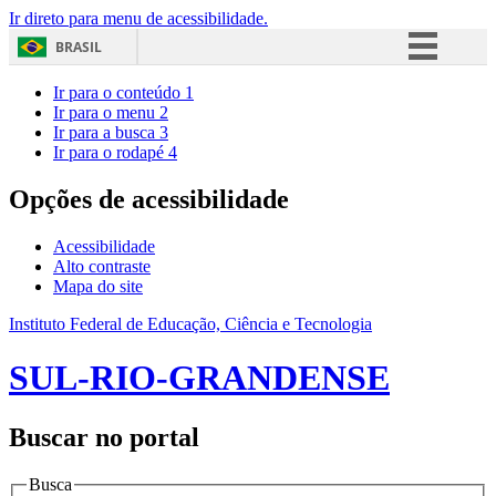
Ir direto para menu de acessibilidade.
BRASIL
Simplifique!
Ir para o conteúdo
1
Ir para o menu
2
Comunica BR
Ir para a busca
3
Ir para o rodapé
4
Participe
Acesso à informação
Opções de acessibilidade
Legislação
Acessibilidade
Canais
Alto contraste
Mapa do site
Instituto Federal de Educação, Ciência e Tecnologia
SUL-RIO-GRANDENSE
Buscar no portal
Busca