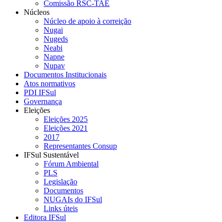
Comissão RSC-TAE
Núcleos
Núcleo de apoio à correição
Nugai
Nugeds
Neabi
Napne
Nupav
Documentos Institucionais
Atos normativos
PDI IFSul
Governança
Eleições
Eleições 2025
Eleições 2021
2017
Representantes Consup
IFSul Sustentável
Fórum Ambiental
PLS
Legislação
Documentos
NUGAIs do IFSul
Links úteis
Editora IFSul