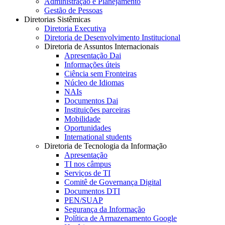
Administração e Planejamento
Gestão de Pessoas
Diretorias Sistêmicas
Diretoria Executiva
Diretoria de Desenvolvimento Institucional
Diretoria de Assuntos Internacionais
Apresentação Dai
Informações úteis
Ciência sem Fronteiras
Núcleo de Idiomas
NAIs
Documentos Dai
Instituições parceiras
Mobilidade
Oportunidades
International students
Diretoria de Tecnologia da Informação
Apresentação
TI nos câmpus
Serviços de TI
Comitê de Governança Digital
Documentos DTI
PEN/SUAP
Segurança da Informação
Política de Armazenamento Google