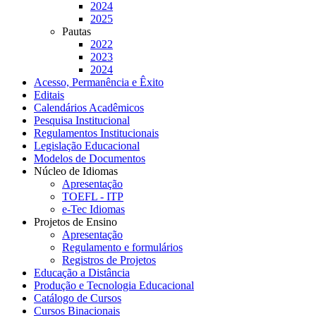
2024
2025
Pautas
2022
2023
2024
Acesso, Permanência e Êxito
Editais
Calendários Acadêmicos
Pesquisa Institucional
Regulamentos Institucionais
Legislação Educacional
Modelos de Documentos
Núcleo de Idiomas
Apresentação
TOEFL - ITP
e-Tec Idiomas
Projetos de Ensino
Apresentação
Regulamento e formulários
Registros de Projetos
Educação a Distância
Produção e Tecnologia Educacional
Catálogo de Cursos
Cursos Binacionais