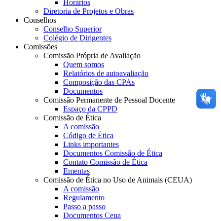
Horários
Diretoria de Projetos e Obras
Conselhos
Conselho Superior
Colégio de Dirigentes
Comissões
Comissão Própria de Avaliação
Quem somos
Relatórios de autoavaliação
Composição das CPAs
Documentos
Comissão Permanente de Pessoal Docente
Espaço da CPPD
Comissão de Ética
A comissão
Código de Ética
Links importantes
Documentos Comissão de Ética
Contato Comissão de Ética
Ementas
Comissão de Ética no Uso de Animais (CEUA)
A comissão
Regulamento
Passo a passo
Documentos Ceua