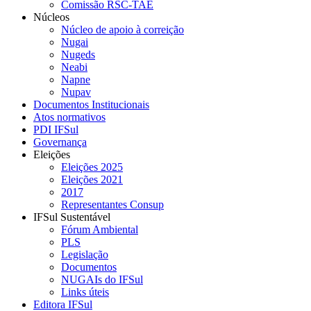
Comissão RSC-TAE
Núcleos
Núcleo de apoio à correição
Nugai
Nugeds
Neabi
Napne
Nupav
Documentos Institucionais
Atos normativos
PDI IFSul
Governança
Eleições
Eleições 2025
Eleições 2021
2017
Representantes Consup
IFSul Sustentável
Fórum Ambiental
PLS
Legislação
Documentos
NUGAIs do IFSul
Links úteis
Editora IFSul