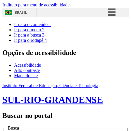
Ir direto para menu de acessibilidade.
BRASIL
Simplifique!
Ir para o conteúdo
1
Ir para o menu
2
Comunica BR
Ir para a busca
3
Ir para o rodapé
4
Participe
Acesso à informação
Opções de acessibilidade
Legislação
Acessibilidade
Canais
Alto contraste
Mapa do site
Instituto Federal de Educação, Ciência e Tecnologia
SUL-RIO-GRANDENSE
Buscar no portal
Busca