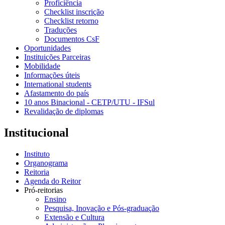
Proficiência
Checklist inscrição
Checklist retorno
Traduções
Documentos CsF
Oportunidades
Instituições Parceiras
Mobilidade
Informações úteis
International students
Afastamento do país
10 anos Binacional - CETP/UTU - IFSul
Revalidação de diplomas
Institucional
Instituto
Organograma
Reitoria
Agenda do Reitor
Pró-reitorias
Ensino
Pesquisa, Inovação e Pós-graduação
Extensão e Cultura