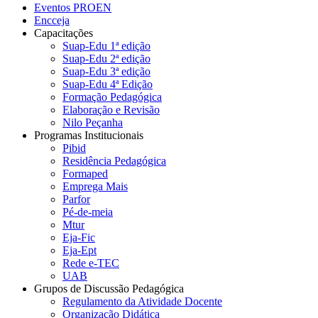
Eventos PROEN
Encceja
Capacitações
Suap-Edu 1ª edição
Suap-Edu 2ª edição
Suap-Edu 3ª edição
Suap-Edu 4ª Edição
Formação Pedagógica
Elaboração e Revisão
Nilo Peçanha
Programas Institucionais
Pibid
Residência Pedagógica
Formaped
Emprega Mais
Parfor
Pé-de-meia
Mtur
Eja-Fic
Eja-Ept
Rede e-TEC
UAB
Grupos de Discussão Pedagógica
Regulamento da Atividade Docente
Organização Didática