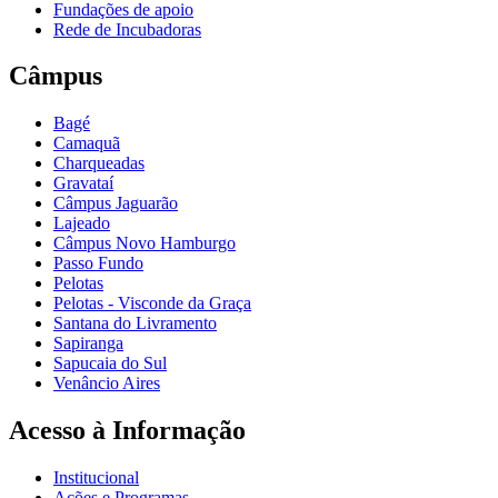
Fundações de apoio
Rede de Incubadoras
Câmpus
Bagé
Camaquã
Charqueadas
Gravataí
Câmpus Jaguarão
Lajeado
Câmpus Novo Hamburgo
Passo Fundo
Pelotas
Pelotas - Visconde da Graça
Santana do Livramento
Sapiranga
Sapucaia do Sul
Venâncio Aires
Acesso à Informação
Institucional
Ações e Programas